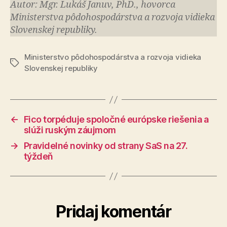
Autor: Mgr. Lukáš Januv, PhD., hovorca
Ministerstva pô­do­hos­po­dár­stva a roz­vo­ja vi­die­ka
Slo­ven­skej re­pub­li­ky.
Ministerstvo pôdohospodárstva a rozvoja vidieka
Značky
Slovenskej republiky
←
Fico torpéduje spoločné európske riešenia a
slúži ruským záujmom
→
Pravidelné novinky od strany SaS na 27.
týždeň
Pridaj komentár