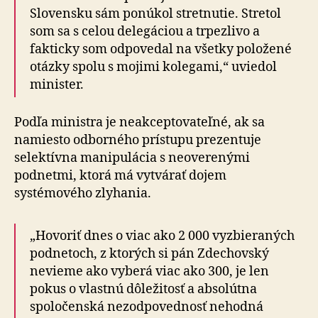
Slovensku sám ponúkol stretnutie. Stretol
som sa s celou delegáciou a trpezlivo a
fakticky som odpovedal na všetky položené
otázky spolu s mo­ji­mi kolegami,“ uviedol
minister.
Podľa ministra je neakceptovateľné, ak sa
namiesto odborného prístupu prezentuje
selektívna manipulácia s neoverenými
podnetmi, ktorá má vytvárať dojem
systémového zlyhania.
„Hovoriť dnes o viac ako 2 000 vyzbieraných
podnetoch, z ktorých si pán Zdechovský
nevieme ako vyberá viac ako 300, je len
pokus o vlastnú dôležitosť a absolútna
spoločenská nezodpovednosť nehodná