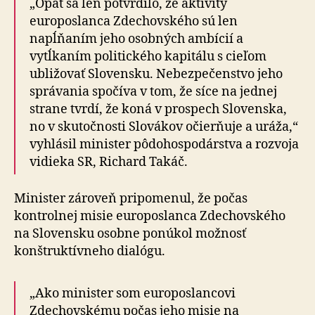
„Opäť sa len potvrdilo, že aktivity
europoslanca Zde­chov­ského sú len
napĺňaním jeho osobných ambícií a
vytĺkaním politického kapitálu s cieľom
ubližovať Slovensku. Nebezpečenstvo jeho
správania spočíva v tom, že síce na jednej
strane tvrdí, že koná v prospech Slovenska,
no v skutočnosti Slovákov očierňuje a urá­ža,“
vyhlásil minister pôdohospodárstva a rozvoja
vidieka SR, Richard Takáč.
Minister zároveň pripomenul, že počas
kontrolnej misie europoslanca Zdechovského
na Slovensku osobne po­nú­kol možnosť
konštruktívneho dialógu.
„Ako minister som europoslancovi
Zdechovskému počas jeho misie na