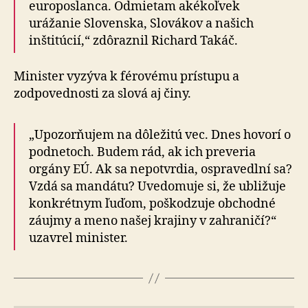
europoslanca. Odmietam akékoľvek
urážanie Slovenska, Slovákov a našich
inštitúcií,“ zdôraznil Richard Takáč.
Minister vyzýva k férovému prístupu a
zodpovednosti za slová aj činy.
„Upozorňujem na dôležitú vec. Dnes hovorí o
pod­ne­toch. Budem rád, ak ich preveria
orgány EÚ. Ak sa nepotvrdia, ospravedlní sa?
Vzdá sa mandátu? Uvedomuje si, že ubližuje
konkrétnym ľuďom, poškodzuje obchodné
záujmy a meno našej krajiny v zahraničí?“
uzavrel minister.