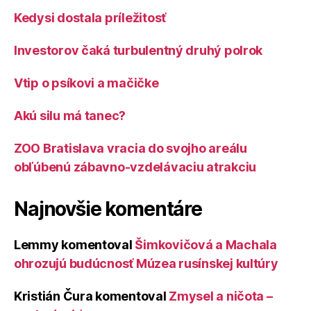
Kedysi dostala príležitosť
Investorov čaká turbulentný druhý polrok
Vtip o psíkovi a mačičke
Akú silu má tanec?
ZOO Bratislava vracia do svojho areálu
obľúbenú zábavno-vzdelávaciu atrakciu
Najnovšie komentáre
Lemmy
komentoval
Šimkovičová a Machala
ohrozujú budúcnosť Múzea rusínskej kultúry
Kristián Čura
komentoval
Zmysel a ničota –