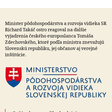
Europoslanec
Zdechovský
si
buduje
kariéru
Minister pôdohospodárstva a rozvoja vidieka SR
na
Richard Takáč ostro reagoval na ďalšie
očierňovaní
vyjadrenia českého eu­ro­pos­lan­ca Tomáša
Slovenska
Zdechovského, ktoré podľa ministra znevažujú
Slovenskú republiku, jej občanov aj verejné
inštitúcie.