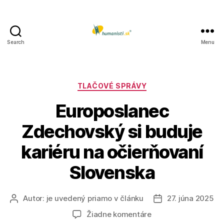
Search
Menu
Humanisti.sk
Kategórie
TLAČOVÉ SPRÁVY
Europoslanec
Zdechovský si buduje
kariéru na očierňovaní
Slovenska
Autor:
je uvedený priamo v článku
27. júna 2025
Autor
Dátum
článku
článku
na
Žiadne komentáre