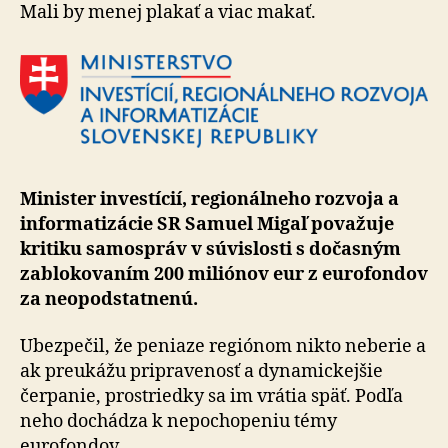
samosprá
Mali by menej plakať a viac makať.
Minister investícií, regionálneho rozvoja a
informatizácie SR Samuel Migaľ považuje
kritiku samospráv v súvislosti s dočasným
zablokovaním 200 miliónov eur z eurofondov
za neopodstatnenú.
Ubezpečil, že peniaze regiónom nikto neberie a
ak preukážu pripravenosť a dynamickejšie
čerpanie, prostriedky sa im vrátia späť. Podľa
neho dochádza k nepochopeniu témy
eurofondov.