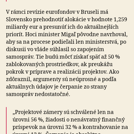
V rámci revízie eurofondov v Bruseli má
Slovensko prehodnotiť alokácie v hodnote 1,259
miliardy eur a presunúť ich do aktuálnejších
priorít. Hoci minister Migaľ pôvodne navrhoval,
aby sa na procese podieľali len ministerstvá, po
diskusii vo vláde súhlasil so zapojením
samospráv. Tie budú môcť získať späť až 50 %
zablokovaných prostriedkov, ak preukážu
pokrok v príprave a realizácii projektov. Ako
zdôraznil, argumenty sú neúprosné a podľa
aktuálnych údajov je čerpanie zo strany
samospráv nedostatočné.
„Projektové zámery sú schválené len na
úrovni 56 %, žiadosti o nenávratný finančný
príspevok na úrovni 32 % a kontrahovanie na