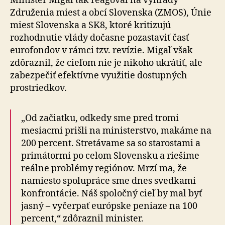
Minister Migaľ tak reagoval na výhrady
Združenia miest a obcí Slovenska (ZMOS), Únie
miest Slovenska a SK8, ktoré kritizujú
rozhodnutie vlády dočasne pozastaviť časť
eurofondov v rámci tzv. revízie. Migaľ však
zdôraznil, že cieľom nie je nikoho ukrátiť, ale
zabezpečiť efektívne využitie dostupných
prostriedkov.
„Od začiatku, odkedy sme pred tromi
mesiacmi prišli na ministerstvo, makáme na
200 percent. Stretávame sa so starostami a
primátormi po celom Slovensku a riešime
reálne problémy regiónov. Mrzí ma, že
namiesto spolupráce sme dnes svedkami
konfrontácie. Náš spoločný cieľ by mal byť
jasný – vyčerpať európske peniaze na 100
percent,“ zdôraznil minister.