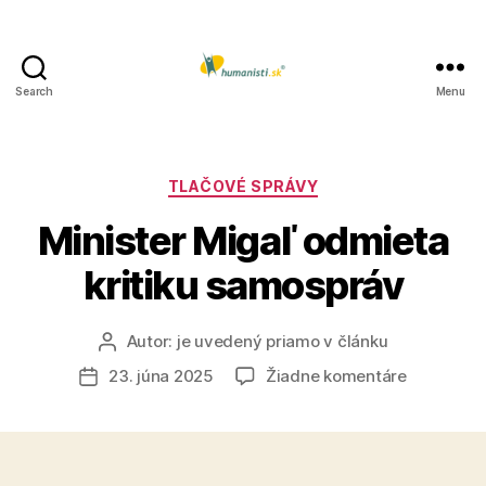
Search
Menu
Humanisti.sk
Kategórie
TLAČOVÉ SPRÁVY
Minister Migaľ odmieta
kritiku samospráv
Autor:
je uvedený priamo v článku
Autor
článku
na
23. júna 2025
Žiadne komentáre
Dátum
Minister
článku
Migaľ
odmieta
kritiku