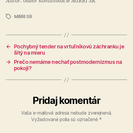
Autor: odbor komunikácie MIRRI SR.
MIRRI SR
Značky
←
Pochybný tender na vrtuľníkovú záchranku je
šitý na mieru
→
Prečo nemáme nechať postmodernizmus na
pokoji?
Pridaj komentár
Vaša e-mailová adresa nebude zverejnená.
Vyžadované polia sú označené
*