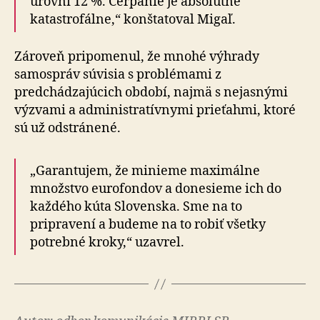
úrovni 12 %. Čerpanie je absolútne
katastrofálne,“ konštatoval Migaľ.
Zároveň pripomenul, že mnohé výhrady
samospráv súvisia s problémami z
predchádzajúcich období, najmä s nejasnými
výzvami a administratívnymi prieťahmi, ktoré
sú už odstránené.
„Garantujem, že minieme maximálne
množstvo eurofondov a donesieme ich do
každého kúta Slovenska. Sme na to
pripravení a budeme na to robiť všetky
potrebné kroky,“ uzavrel.