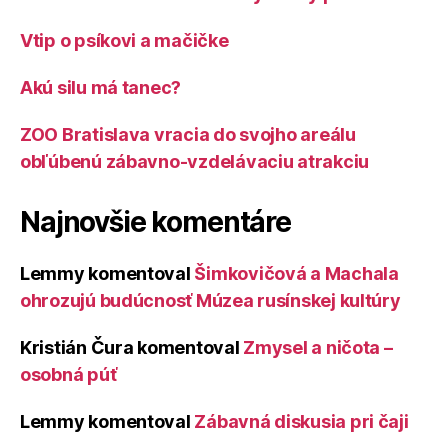
Vtip o psíkovi a mačičke
Akú silu má tanec?
ZOO Bratislava vracia do svojho areálu
obľúbenú zábavno-vzdelávaciu atrakciu
Najnovšie komentáre
Lemmy
komentoval
Šimkovičová a Machala
ohrozujú budúcnosť Múzea rusínskej kultúry
Kristián Čura
komentoval
Zmysel a ničota –
osobná púť
Lemmy
komentoval
Zábavná diskusia pri čaji