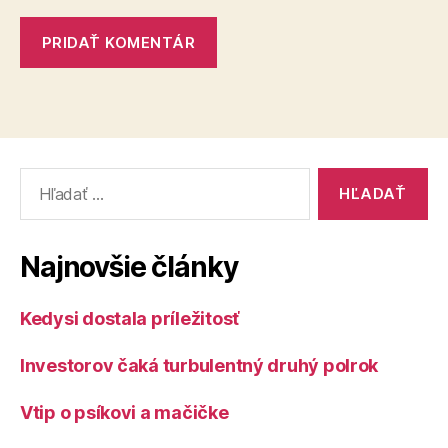
Vyhľadať:
Najnovšie články
Kedysi dostala príležitosť
Investorov čaká turbulentný druhý polrok
Vtip o psíkovi a mačičke