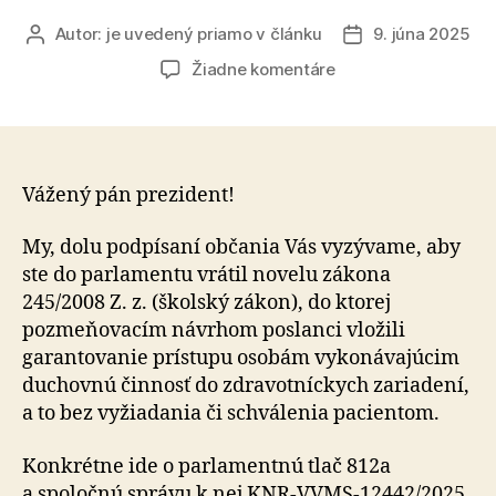
Autor:
je uvedený priamo v článku
9. júna 2025
Autor
Dátum
článku
článku
na
Žiadne komentáre
Výzva
prezidentovi
SR
ohľadne
duchovnej
Vážený pán prezident!
služby
v
My, dolu podpísaní občania Vás vyzývame, aby
zdravotníckych
ste do parlamentu vrátil novelu zákona
zariadeniach
245/2008 Z. z. (školský zákon), do ktorej
garantovanej
pozmeňovacím návrhom poslanci vložili
novelou
garantovanie prístupu osobám vykonávajúcim
školského
duchovnú činnosť do zdravotníckych zariadení,
zákona
a to bez vyžiadania či schválenia pacientom.
Konkrétne ide o parlamentnú tlač 812a
a spoločnú správu k nej KNR-VVMS-12442/2025,