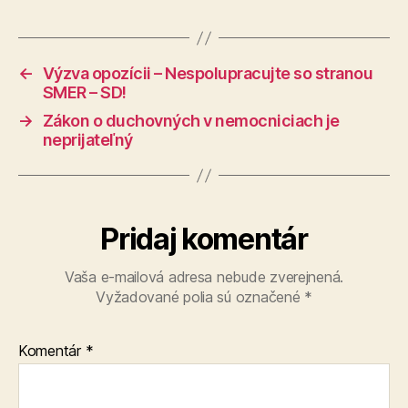
←
Výzva opozícii – Nespolupracujte so stranou
SMER – SD!
→
Zákon o duchovných v nemocniciach je
neprijateľný
Pridaj komentár
Vaša e-mailová adresa nebude zverejnená.
Vyžadované polia sú označené
*
Komentár
*