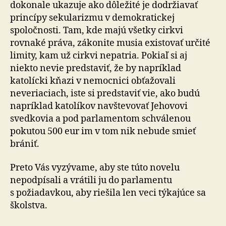
dokonale ukazuje ako dôležité je dodržiavať
princípy sekularizmu v demokratickej
spoločnosti. Tam, kde majú všetky cirkvi
rovnaké práva, zákonite musia existovať určité
limity, kam už cirkvi nepatria. Pokiaľ si aj
niekto nevie predstaviť, že by napríklad
katolícki kňazi v nemocnici obťažovali
neveriaciach, iste si predstaviť vie, ako budú
napríklad katolíkov navštevovať Jehovovi
svedkovia a pod parlamentom schválenou
pokutou 500 eur im v tom nik nebude smieť
brániť.
Preto Vás vyzývame, aby ste túto novelu
nepodpísali a vrátili ju do parlamentu
s požiadavkou, aby riešila len veci týkajúce sa
školstva.