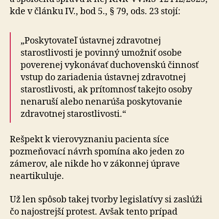
kde v článku IV., bod 5., § 79, ods. 23 stojí:
„Poskytovateľ ústavnej zdravotnej
starostlivosti je povinný umožniť osobe
poverenej vykonávať duchovenskú činnosť
vstup do zariadenia ústavnej zdravotnej
starostlivosti, ak prítomnosť takejto osoby
nenaruší alebo nenarúša poskytovanie
zdravotnej starostlivosti.“
Rešpekt k vierovyznaniu pacienta síce
pozmeňovací návrh spomína ako jeden zo
zámerov, ale nikde ho v zákonnej úprave
neartikuluje.
Už len spôsob takej tvorby legislatívy si zaslúži
čo najostrejší protest. Avšak tento prípad