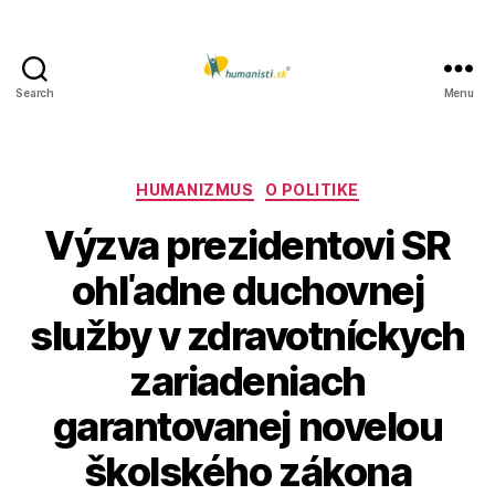
Search
Menu
Humanisti.sk
Kategórie
HUMANIZMUS
O POLITIKE
Výzva prezidentovi SR
ohľadne duchovnej
služby v zdravotníckych
zariadeniach
garantovanej novelou
školského zákona