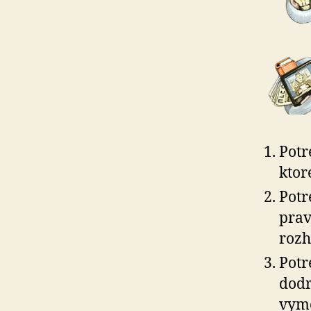
Potr
ktor
Potr
prav
rozh
Potr
dodr
vymo