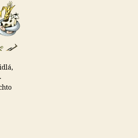
idlá,
.
chto