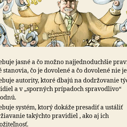
ebuje jasné a čo možno najjednoduchšie prav
é stanovia, čo je dovolené a čo dovolené nie je
ebuje autority, ktoré dbajú na dodržovanie tý
idiel a v „sporných prípadoch spravodlivo“
odnú.
ebuje systém, ktorý dokáže presadiť a ustáliť
žiavanie takýchto pravidiel , ako aj ich
žiteľnosť.