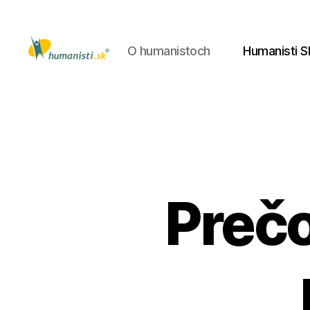
O humanistoch
Humanisti S
Humanisti.sk
Prečo