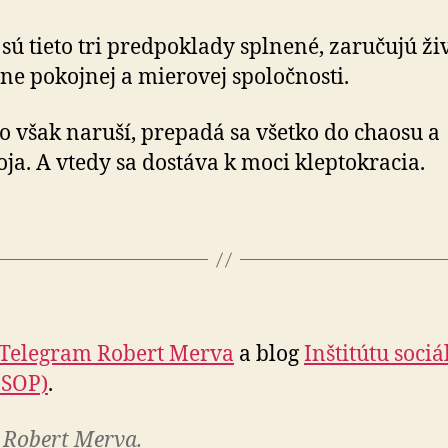
 sú tieto tri predpoklady splnené, zaručujú ži
vne pokojnej a mierovej spoločnosti.
to však naruší, prepadá sa všetko do chaosu a
ja. A vtedy sa dostáva k moci kleptokracia.
Telegram Robert Merva
a blog
Inštitútu soci
ISOP)
.
 Robert Merva.