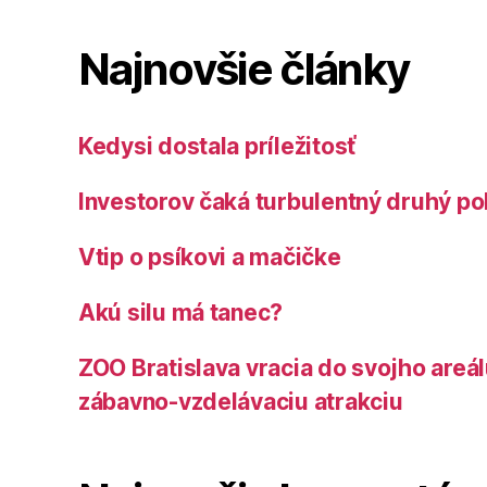
Najnovšie články
Kedysi dostala príležitosť
Investorov čaká turbulentný druhý po
Vtip o psíkovi a mačičke
Akú silu má tanec?
ZOO Bratislava vracia do svojho areá
zábavno-vzdelávaciu atrakciu