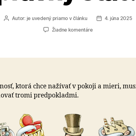
Autor:
je uvedený priamo v článku
4. júna 2025
Autor
Dátum
článku
článku
na
Žiadne komentáre
Prečo
vlády
rozkladajú
právny
štát?
nosť, ktorá chce nažívať v pokoji a mieri, mus
ovať tromi predpokladmi.