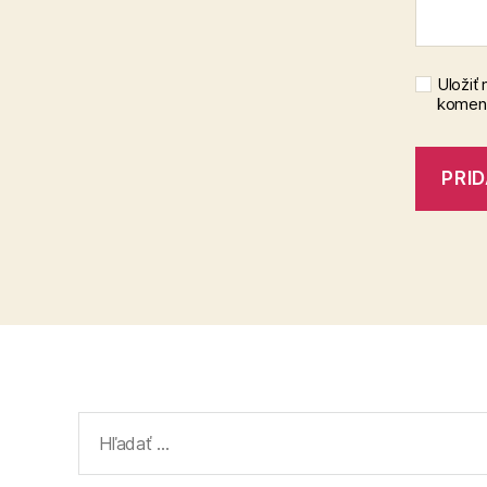
Uložiť
koment
Vyhľadať: