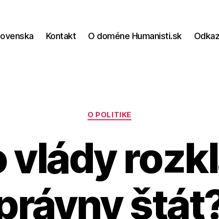
lovenska
Kontakt
O doméne Humanisti.sk
Odka
Kategórie
O POLITIKE
 vlády rozk
právny štát