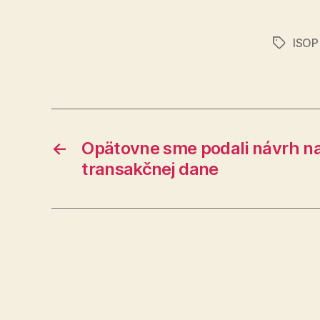
ISOP
Značky
←
Opätovne sme podali návrh na
transakčnej dane