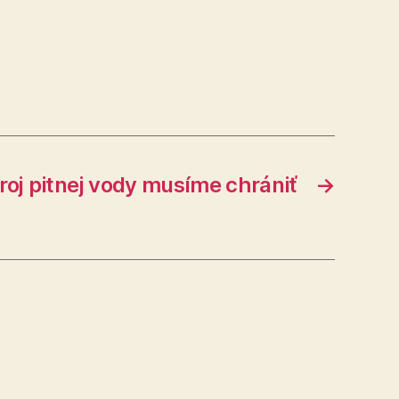
oj pitnej vody musíme chrániť
→