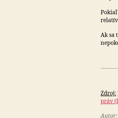
Pokiaľ
relatí
Ak sa 
nepoko
Zdroj:
práv (
Autor: