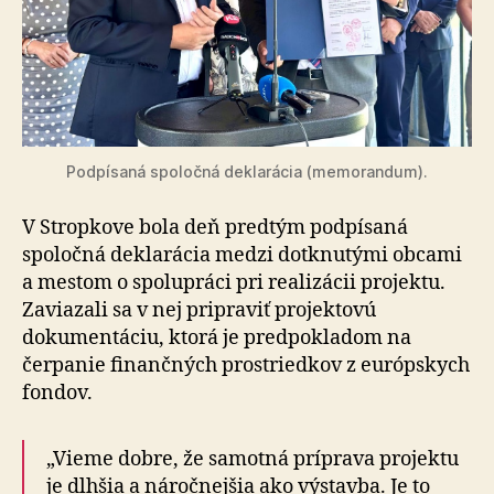
Podpísaná spoločná deklarácia (memorandum).
V Stropkove bola deň predtým podpísaná
spoločná deklarácia medzi dotknutými obcami
a mestom o spolupráci pri realizácii projektu.
Zaviazali sa v nej pripraviť projektovú
dokumentáciu, ktorá je pred­po­kla­dom na
čerpanie finančných prostriedkov z európskych
fondov.
„Vieme dobre, že samotná príprava projektu
je dlhšia a náročnejšia ako výstavba. Je to