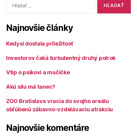
Vyhľadať:
Najnovšie články
Kedysi dostala príležitosť
Investorov čaká turbulentný druhý polrok
Vtip o psíkovi a mačičke
Akú silu má tanec?
ZOO Bratislava vracia do svojho areálu
obľúbenú zábavno-vzdelávaciu atrakciu
Najnovšie komentáre