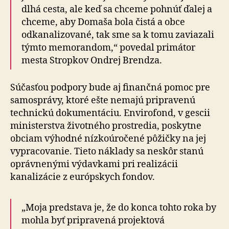
dlhá cesta, ale keď sa chceme pohnúť ďalej a
chceme, aby Domaša bola čistá a obce
odkanalizované, tak sme sa k tomu zaviazali
týmto memorandom,“ povedal primátor
mesta Stropkov Ondrej Brendza.
Súčasťou podpory bude aj finančná pomoc pre
sa­mo­sprá­vy, ktoré ešte nemajú pripravenú
technickú do­ku­men­tá­ciu. Envirofond, v gescii
ministerstva životného pros­tre­dia, poskytne
obciam výhodné nízkoúročené pôžičky na jej
vypracovanie. Tieto náklady sa neskôr stanú
opráv­ne­ný­mi výdavkami pri realizácii
kanalizácie z európskych fondov.
„Moja predstava je, že do konca tohto roka by
mohla byť pripravená projektová