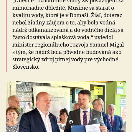
„Dnešné rozhodnutie vlády SR považujem za
mi­mo­riad­ne dôležité. Musíme sa starať o
kvalitu vody, ktorá je v Domaši. Žiaľ, doteraz
nebol žiadny záujem o to, aby bola vodná
nádrž odkanalizovaná a do vodného diela sa
často dostávala splašková voda,“ uviedol
minister regionálneho rozvoja Samuel Migaľ
s tým, že nádrž bola pôvodne budovaná ako
strategický zdroj pitnej vody pre východné
Slovensko.