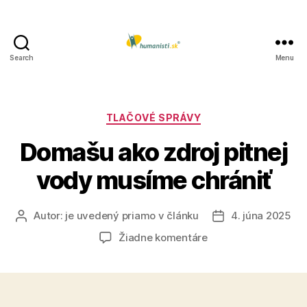
Search
Menu
Humanisti.sk
Kategórie
TLAČOVÉ SPRÁVY
Domašu ako zdroj pitnej
vody musíme chrániť
Autor:
je uvedený priamo v článku
4. júna 2025
Autor
Dátum
článku
článku
na
Žiadne komentáre
Domašu
ako
zdroj
pitnej