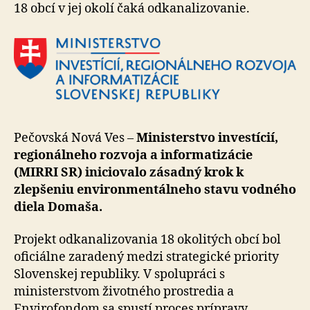
vody
18 obcí v jej okolí čaká odkanalizovanie.
musíme
chrániť
Pečovská Nová Ves –
Ministerstvo investícií,
re­gi­o­nál­ne­ho rozvoja a informatizácie
(MIRRI SR) iniciovalo zásadný krok k
zlepšeniu environmentálneho stavu vodného
diela Domaša.
Projekt odkanalizovania 18 okolitých obcí bol
oficiálne zaradený medzi strategické priority
Slovenskej republiky. V spolupráci s
ministerstvom životného prostredia a
Envirofondom sa spustí proces prípravy