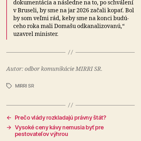
dokumentácia a následne na to, po schválení
v Bruseli, by sme na jar 2026 začali kopať. Bol
by som veľmi rád, keby sme na konci bu­dú­
ce­ho roka mali Domašu odkanalizovanú,“
uzavrel minister.
Autor: odbor komunikácie MIRRI SR.
MIRRI SR
Značky
←
Prečo vlády rozkladajú právny štát?
→
Vysoké ceny kávy nemusia byť pre
pestovateľov výhrou