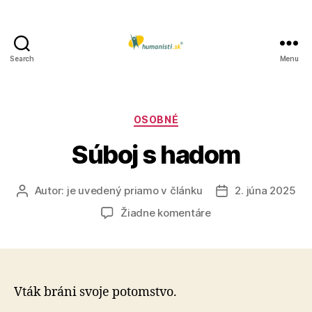
Search
Menu
Humanisti.sk
Kategórie
OSOBNÉ
Súboj s hadom
Autor:
je uvedený priamo v článku
2. júna 2025
Autor
Dátum
článku
článku
na
Žiadne komentáre
Súboj
s
hadom
Vták bráni svoje potomstvo.