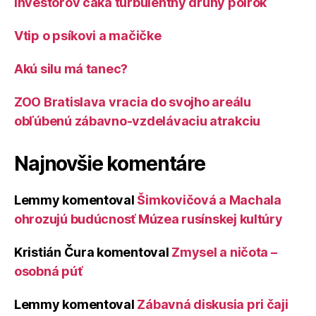
Investorov čaká turbulentný druhý polrok
Vtip o psíkovi a mačičke
Akú silu má tanec?
ZOO Bratislava vracia do svojho areálu
obľúbenú zábavno-vzdelávaciu atrakciu
Najnovšie komentáre
Lemmy
komentoval
Šimkovičová a Machala
ohrozujú budúcnosť Múzea rusínskej kultúry
Kristián Čura
komentoval
Zmysel a ničota –
osobná púť
Lemmy
komentoval
Zábavná diskusia pri čaji