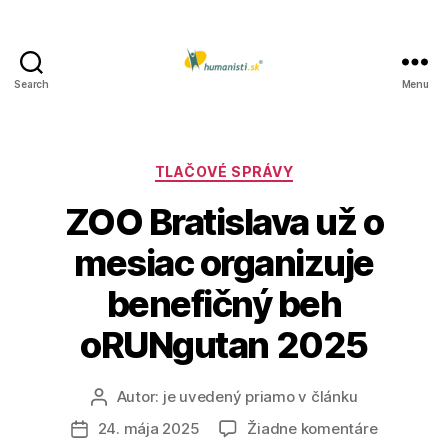
Search
Menu
Humanisti.sk
Kategórie
TLAČOVÉ SPRÁVY
ZOO Bratislava už o
mesiac organizuje
benefičný beh
oRUNgutan 2025
Autor:
je uvedený priamo v článku
Autor
článku
na
24. mája 2025
Žiadne komentáre
Dátum