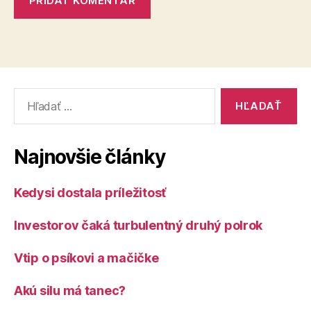
Vyhľadať:
Najnovšie články
Kedysi dostala príležitosť
Investorov čaká turbulentný druhý polrok
Vtip o psíkovi a mačičke
Akú silu má tanec?