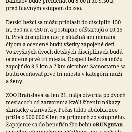
balíčkov bude prebiehať od 8.00 h do 9.30 h
pred hlavným vstupom do zoo.
Detskí bežci sa môžu prihlásiť do disciplín 150
m, 350 m a 450 m a postupne odštartujú o 10.15
h. Prvá disciplína nie je súťažná ani meraná
čipom a ocenené budú všetky zapojené deti.
Vo zvyšných dvoch detských disciplínach budú
ocenené prvé tri miesta. Dospelí bežci sa môžu
zapojiť do 3,5 km a 7 km okruhov. Samostatne sa
budú oceňovať prvé tri miesta v kategórii muži
a ženy.
ZOO Bratislava sa len 21. mája otvorila po dvoch
mesiacoch od zatvorenia kvôli šíreniu nákazy
slintačky a krívačky. Počas tohto obdobia zoo
prišla o 500 000 € len na príjmoch zo vstupného.
Zapojenie sa do benefičného behu
oRUNgutan