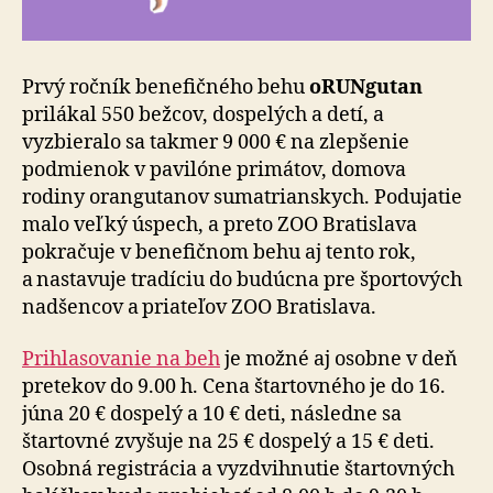
Prvý ročník benefičného behu
oRUNgutan
prilákal 550 bežcov, dospelých a detí, a
vyzbieralo sa takmer 9 000 € na zlepšenie
podmienok v pavilóne primátov, domova
rodiny orangutanov sumatrianskych. Podujatie
malo veľký úspech, a preto ZOO Bratislava
pokračuje v be­ne­fič­nom behu aj tento rok,
a nastavuje tradíciu do budúcna pre športových
nadšencov a priateľov ZOO Bratislava.
Prihlasovanie na beh
je možné aj osobne v deň
pretekov do 9.00 h. Cena štartovného je do 16.
júna 20 € dospelý a 10 € deti, následne sa
štartovné zvyšuje na 25 € dospelý a 15 € deti.
Osobná registrácia a vyzdvihnutie štartovných