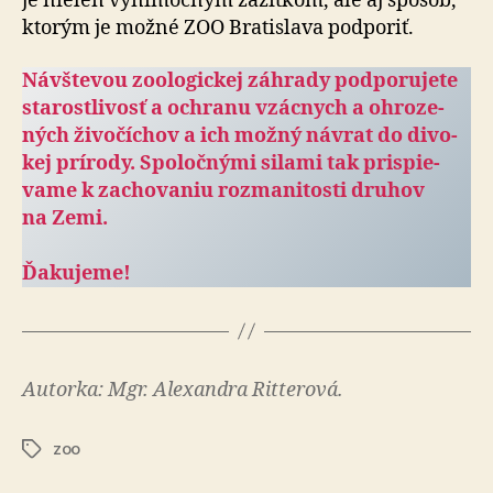
je nielen výnimočným zážitkom, ale aj spôsob,
ktorým je možné ZOO Bratislava podporiť.
Návštevou zoologickej záhrady pod­po­ru­je­te
sta­rostli­vosť a och­ranu vzácnych a ohro­ze­
ných ži­vo­čí­chov a ich možný návrat do di­vo­
kej prí­rody. Spo­loč­nými silami tak prispie­
vame k za­cho­va­niu roz­ma­ni­tosti druhov
na Zemi.
Ďakujeme!
Autorka: Mgr. Alexandra Ritterová.
zoo
Značky