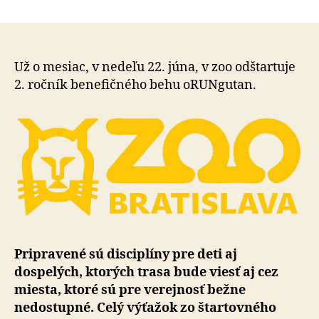
ZOO
článku
Bratislava
už
o
mesiac
Už o mesiac, v nedeľu 22. júna, v zoo odštartuje
organizuj
2. ročník benefičného behu oRUNgutan.
benefičný
beh
oRUNgut
2025
Pripravené sú disciplíny pre deti aj
dospelých, ktorých trasa bude viesť aj cez
miesta, ktoré sú pre verejnosť bežne
nedostupné. Celý výťažok zo štartovného