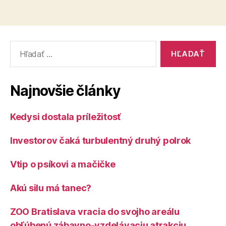
Vyhľadať:
Najnovšie články
Kedysi dostala príležitosť
Investorov čaká turbulentný druhý polrok
Vtip o psíkovi a mačičke
Akú silu má tanec?
ZOO Bratislava vracia do svojho areálu
obľúbenú zábavno-vzdelávaciu atrakciu