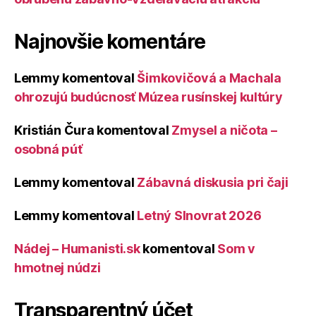
Najnovšie komentáre
Lemmy
komentoval
Šimkovičová a Machala
ohrozujú budúcnosť Múzea rusínskej kultúry
Kristián Čura
komentoval
Zmysel a ničota –
osobná púť
Lemmy
komentoval
Zábavná diskusia pri čaji
Lemmy
komentoval
Letný Slnovrat 2026
Nádej – Humanisti.sk
komentoval
Som v
hmotnej núdzi
Transparentný účet