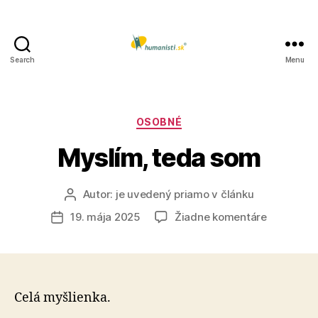
Search
Menu
Humanisti.sk
Kategórie
OSOBNÉ
Myslím, teda som
Autor:
je uvedený priamo v článku
Autor
článku
na
19. mája 2025
Žiadne komentáre
Dátum
Myslím,
článku
teda
som
Celá myšlienka.