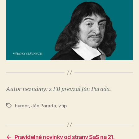
Autor neznámy: z FB prevzal Ján Parada.
humor
,
Ján Parada
,
vtip
Značky
←
Pravidelné novinky od strany SaS na 21.