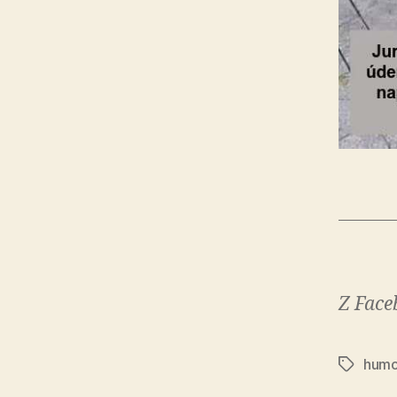
Z Face
humo
Značky