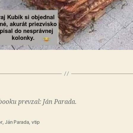
booku prevzal: Ján Parada.
r
,
Ján Parada
,
vtip