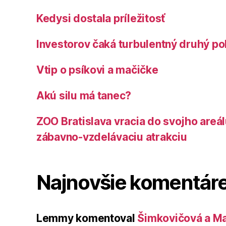
Kedysi dostala príležitosť
Investorov čaká turbulentný druhý po
Vtip o psíkovi a mačičke
Akú silu má tanec?
ZOO Bratislava vracia do svojho areá
zábavno-vzdelávaciu atrakciu
Najnovšie komentár
Lemmy
komentoval
Šimkovičová a Ma