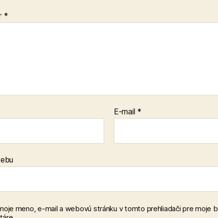
r
*
E-mail
*
webu
 moje meno, e-mail a webovú stránku v tomto prehliadači pre moje 
áre.