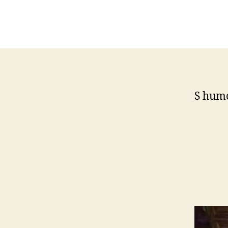
S humo