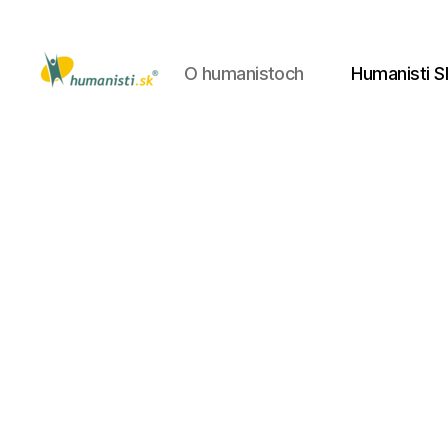
O humanistoch
Humanisti S
Humanisti.sk