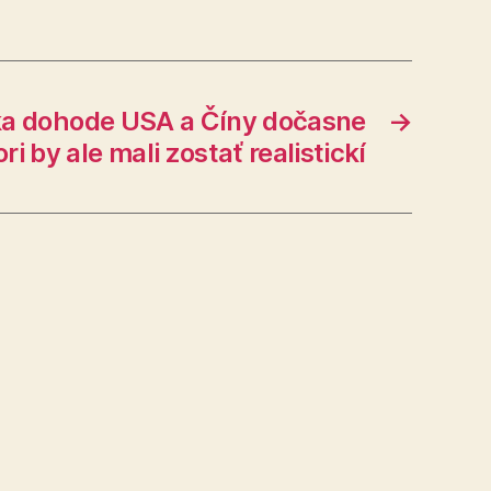
ka dohode USA a Číny dočasne
→
ori by ale mali zostať realistickí