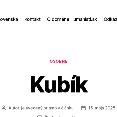
lovenska
Kontakt
O doméne Humanisti.sk
Odka
Kategórie
OSOBNÉ
Kubík
Autor:
je uvedený priamo v článku
15. mája 2025
Autor
Dátum
článku
článku