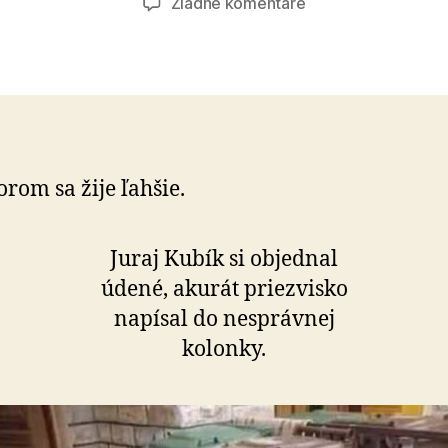
na
Žiadne komentáre
Kubík
rom sa žije ľahšie.
Juraj Kubík si objednal
údené, akurát priezvisko
napísal do nesprávnej
kolonky.