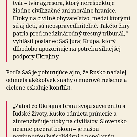
tvár – tvár agresora, ktorý nerešpektuje
žiadne civilizačné ani morálne hranice.
Útoky na civilné obyvateľstvo, medzi ktorými
sú aj deti, sú neospravedlniteľné. Takéto činy
patria pred medzinárodný trestný tribunál,“
vyhlásil poslanec SaS Juraj Krúpa, ktorý
dlhodobo upozorňuje na potrebu silnejšej
podpory Ukrajiny.
Podľa SaS je poburujúce aj to, že Rusko naďalej
odmieta akékoľvek snahy o mierové riešenie a
cielene eskaluje konflikt.
„Zatiaľ čo Ukrajina bráni svoju suverenitu a
ľudské životy, Rusko odmieta prímerie a
zintenzívňuje útoky na civilistov. Slovensko
nesmie pozerať bokom – je našou
povinnosťou byť solidárni a nepoľaviť v