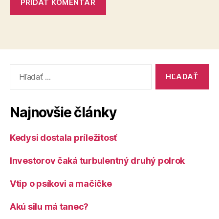
Vyhľadať:
Najnovšie články
Kedysi dostala príležitosť
Investorov čaká turbulentný druhý polrok
Vtip o psíkovi a mačičke
Akú silu má tanec?