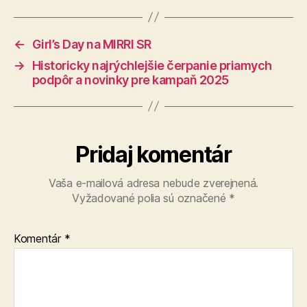
←
Girl’s Day na MIRRI SR
→
Historicky najrýchlejšie čerpanie priamych
podpôr a novinky pre kampaň 2025
Pridaj komentár
Vaša e-mailová adresa nebude zverejnená.
Vyžadované polia sú označené
*
Komentár
*