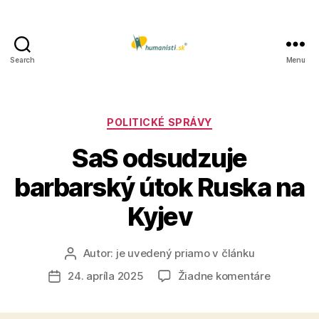
Search
Menu
Humanisti.sk
Kategórie
POLITICKÉ SPRÁVY
SaS odsudzuje
barbarský útok Ruska na
Kyjev
Autor:
je uvedený priamo v článku
Autor
článku
na
24. apríla 2025
Žiadne komentáre
Dátum
SaS
článku
odsudzuj