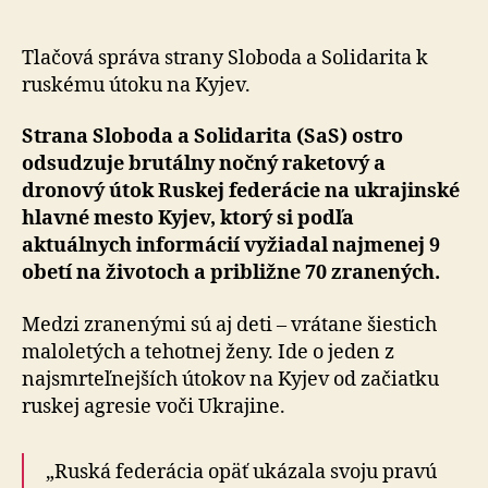
barbarsk
útok
Ruska
Tlačová správa strany Sloboda a Solidarita k
na
ruskému útoku na Kyjev.
Kyjev
Strana Sloboda a Solidarita (SaS) ostro
odsudzuje brutálny nočný raketový a
dronový útok Ruskej federácie na ukrajinské
hlavné mesto Kyjev, ktorý si podľa
aktuálnych informácií vyžiadal najmenej 9
obetí na životoch a približne 70 zranených.
Medzi zranenými sú aj deti – vrátane šiestich
maloletých a tehotnej ženy. Ide o jeden z
najsmrteľnejších útokov na Kyjev od začiatku
ruskej agresie voči Ukrajine.
„Ruská federácia opäť ukázala svoju pravú