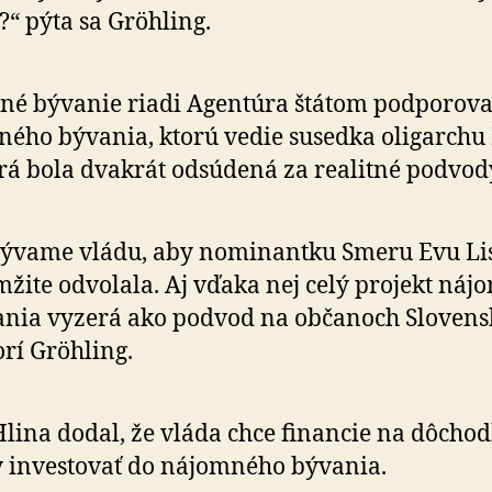
?“ pýta sa Gröhling.
né bývanie riadi Agentúra štátom podporov
ého bývania, ktorú vedie susedka oligarchu 
orá bola dvakrát odsúdená za realitné podvod
zývame vládu, aby nominantku Smeru Evu Li
žite odvolala. Aj vďaka nej celý projekt ná­jo
nia vyzerá ako podvod na občanoch Slovens
rí Gröhling.
Hlina dodal, že vláda chce financie na dôcho
 investovať do nájomného bývania.