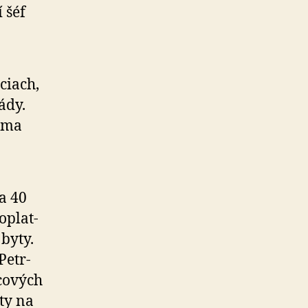
 šéf
ciach,
ády.
jíma
a 40
­plat­
byty.
Petr­
icových
ty na