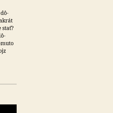
 dô­
akrát
 stať?
dô­
tomuto
ojz