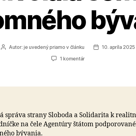
omného býv
Autor:
je uvedený priamo v článku
10. apríla 2025
Autor
Dátum
článku
článku
na
1 komentár
SaS
vyzýva
vládu,
aby
odvolala
šéfku
nájomného
á správa strany Sloboda a Solidarita k realitn
bývania
níčke na čele Agentúry štátom podporovan
ného bývania.