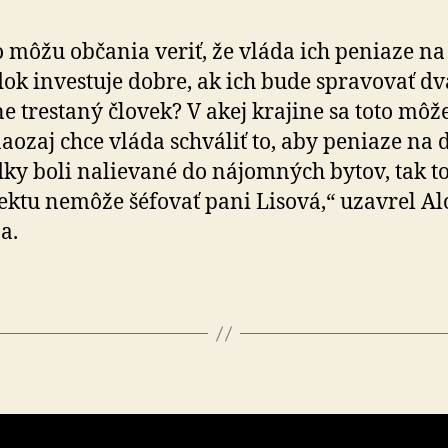
 môžu občania veriť, že vláda ich peniaze na
dok investuje dobre, ak ich bude spravovať dv
e trestaný človek? V akej krajine sa toto môže
aozaj chce vláda schváliť to, aby peniaze na 
­ky boli nalievané do nájomných bytov, tak 
ektu nemôže šéfovať pani Lisová,“ uzavrel Al
a.