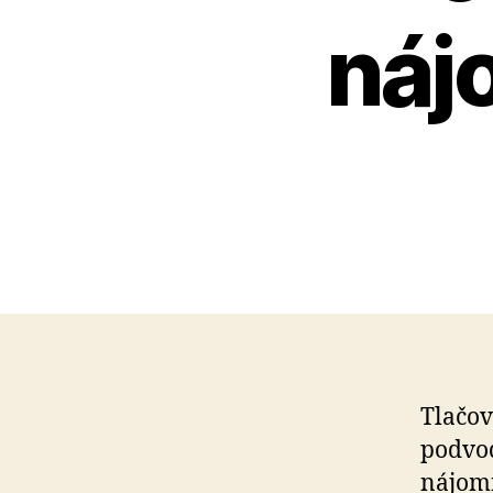
náj
Tlačov
podvod
nájom