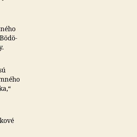
aného
Bö­dö­
y.
sú
m­né­ho
ka,“
dkové