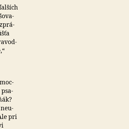
ďalších
o­va­
­prá­
úšťa
a­vod­
,“
­moc­
 psa­
iňák?
ne­u­
Ale pri
vi