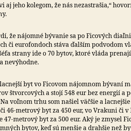
vi aj jeho kolegom, že nás nezastrašia,“ hovorí
ny.
rdí, že nájomné bývanie sa po Ficových diaľni
ch či eurofondoch stáva ďalším podvodom vl
šéfa strany ide o 70 bytov, ktoré vláda prena
 a nevýhodne.
lacnejší byt vo Ficovom nájomnom bývaní m
ov štvorcových a stojí 548 eur bez energií a po
 Na voľnom trhu som našiel väčšie a lacnejšie 
či 46-metrový byt za 450 eur, vo Vrakuni či v 
ke 47-metrový byt za 500 eur. Aký je zmysel F
mných bytov, keď sú menšie a drahšie než by