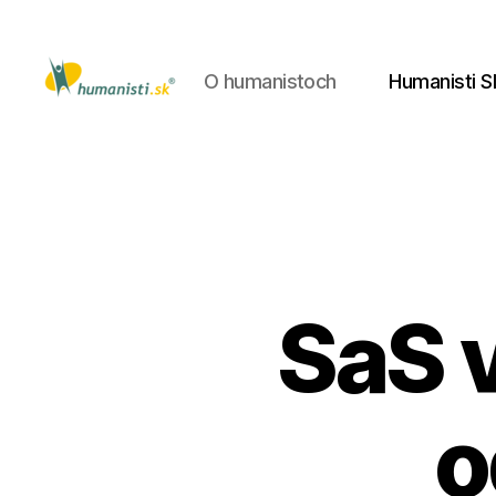
O humanistoch
Humanisti S
Humanisti.sk
SaS 
o