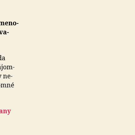
me­no­
va­
da
­jom­
y ne­
jomné
rany