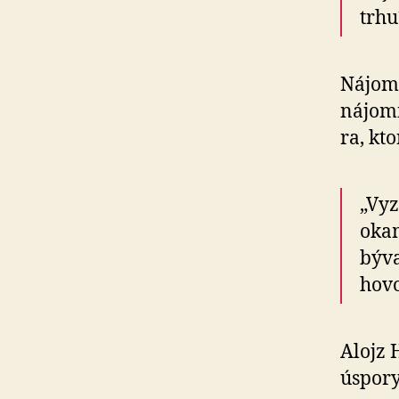
trhu
Nájom
nájomn
ra, kt
„Vy
okam
býva
hovo
Alojz 
úspory