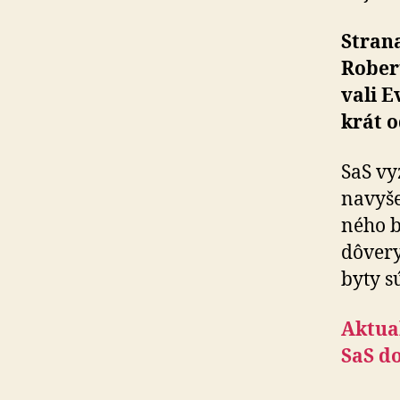
Strana
Robert
va­li 
krát 
SaS vy
navyše
né­ho 
dô­ve­
byty s
Aktual
SaS d