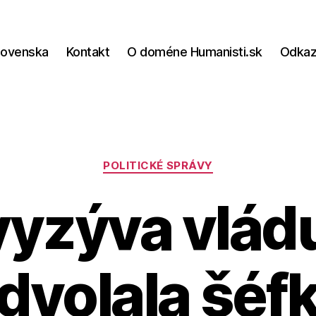
lovenska
Kontakt
O doméne Humanisti.sk
Odka
Kategórie
POLITICKÉ SPRÁVY
vyzýva vládu
dvolala šéf