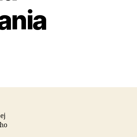
ania
ej
ého