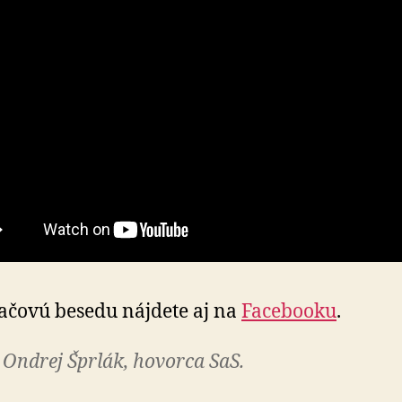
lačovú besedu nájdete aj na
Facebooku
.
 Ondrej Šprlák, hovorca SaS.