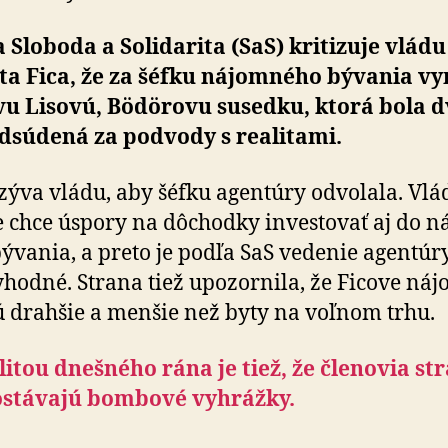
 Sloboda a Solidarita (SaS) kritizuje vládu
a Fica, že za šéfku nájomného bývania vy­
Evu Lisovú, Bödörovu susedku, ktorá bola d
odsúdená za podvody s realitami.
zýva vládu, aby šéfku agentúry odvolala. Vlá
 chce úspory na dôchodky investovať aj do ná
bývania, a preto je podľa SaS vedenie agentúr
ry­hod­né. Strana tiež upozornila, že Ficove ná
ú drahšie a menšie než byty na voľnom trhu.
itou dnešného rána je tiež, že členovia st
ostávajú bombové vyhrážky.