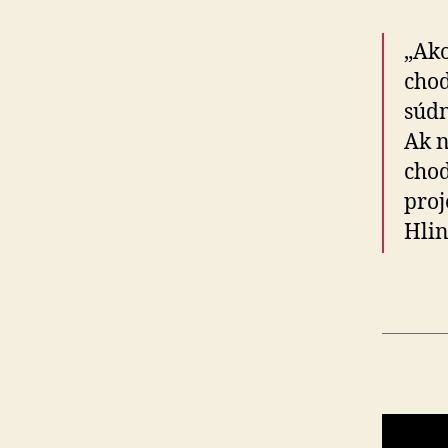
„Ako
cho­
súdn
Ak n
chod
proj
Hlin