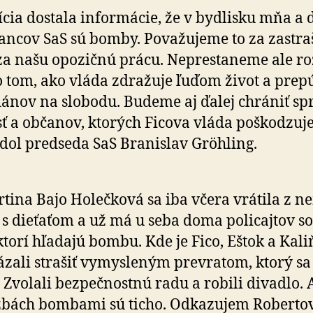
ícia dostala informácie, že v bydlisku mňa a 
ancov SaS sú bomby. Považujeme to za zastra­š
za našu opozičnú prácu. Neprestaneme ale roz
o tom, ako vláda zdražuje ľuďom život a prep
ánov na slobodu. Budeme aj ďalej chrániť spr
osť a občanov, ktorých Ficova vláda poškodzuje
dol predseda SaS Branislav Gröhling.
tina Bajo Holečková sa iba včera vrátila z ne
e s dieťaťom a už má u seba doma policajtov so
ktorí hľadajú bombu. Kde je Fico, Eštok a Kal
zali strašiť vymysleným prevratom, ktorý sa 
. Zvolali bezpečnostnú radu a robili divadlo. 
bách bombami sú ticho. Odkazujem Roberto