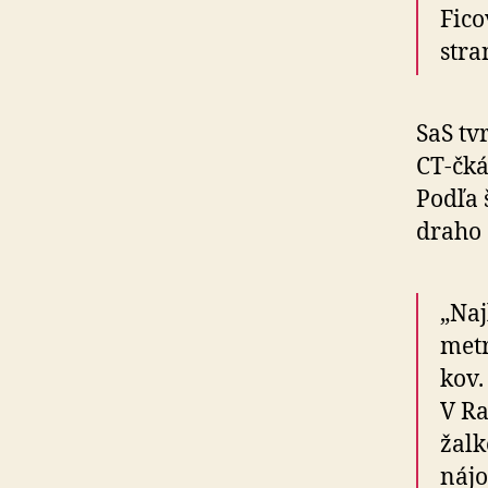
Fico
stra
SaS tv
CT-čká
Podľa 
draho
„Naj
metr
kov.
V Ra
žal­
nájo