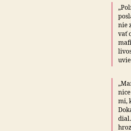
„Pol
posl
nie 
vať 
mafi
li­v
uvie
„Mar
ni­c
mi, 
Doká
dial
hroz