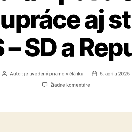
upráce aj s
 – SD a Repu
Autor:
je uvedený priamo v článku
5. apríla 2025
Autor
Dátum
článku
článku
na
Žiadne komentáre
Strana
SaS
na
kongrese
vylúčila
z