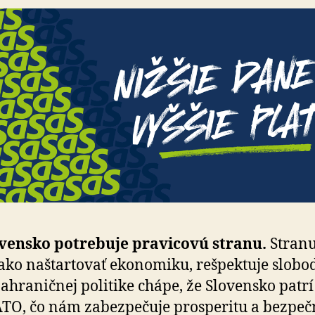
vensko potrebuje pravicovú stranu.
Stranu
 ako naštartovať ekonomiku, rešpektuje slobod
zahraničnej politike chápe, že Slovensko patr
TO, čo nám zabezpečuje prosperitu a bez­peč­