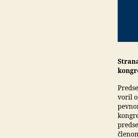
Strana
kongr
Predse
vo­ril 
pevnom
kongre
predse
členom