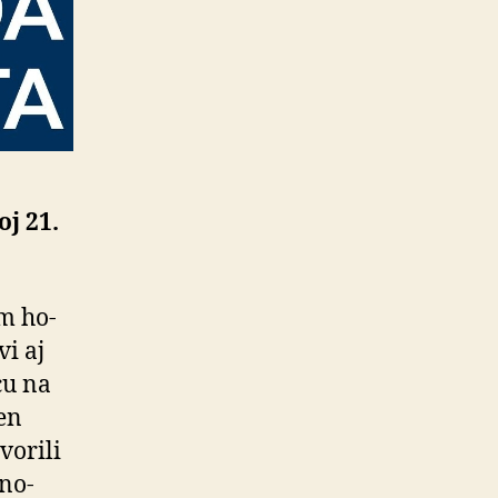
oj 21.
m ho­
vi aj
cu na
en
vorili
 no­