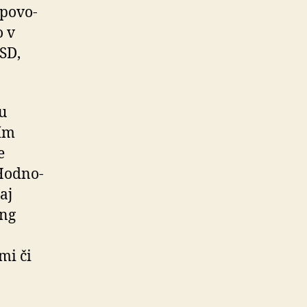
po­vo­
o v
SD,
hu
ním
e
Hod­no­
aj
ing
,
mi či