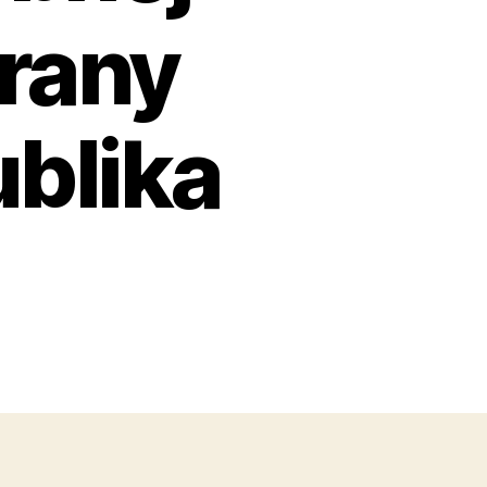
trany
blika