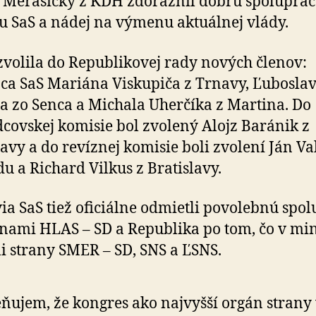
Merašický z KDH zdôraznil dobrú spoluprác
u SaS a nádej na výmenu aktuálnej vlády.
 zvolila do Republikovej rady nových členov:
ca SaS Mariána Viskupiča z Trnavy, Ľubosla
a zo Senca a Michala Uherčíka z Martina. Do
covskej komisie bol zvolený Alojz Baránik z
lavy a do revíznej komisie boli zvolení Ján Va
u a Richard Vilkus z Bratislavy.
ia SaS tiež oficiálne odmietli povolebnú spo
anami HLAS – SD a Republika po tom, čo v min
li strany SMER – SD, SNS a ĽSNS.
ňujem, že kongres ako najvyšší orgán strany v