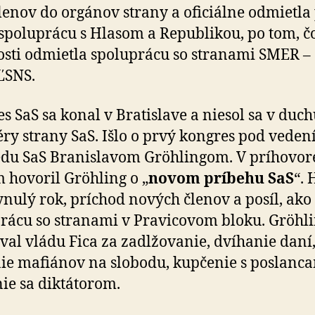
lenov do orgánov strany a oficiálne odmietla 
 spoluprácu s Hlasom a Republikou, po tom, č
sti odmietla spoluprácu so stranami SMER – 
ĽSNS.
s SaS sa konal v Bratislave a niesol sa v duc
éry strany SaS. Išlo o prvý kongres pod vede
du SaS Branislavom Gröhlingom. V príhovor
 hovoril Gröhling o „
novom príbehu SaS
“. 
lynulý rok, príchod nových členov a posíl, ako 
rácu so stranami v Pravicovom bloku. Gröhl
oval vládu Fica za zadlžovanie, dvíhanie daní
ie mafiánov na slobodu, kupčenie s poslanca
ie sa diktátorom.