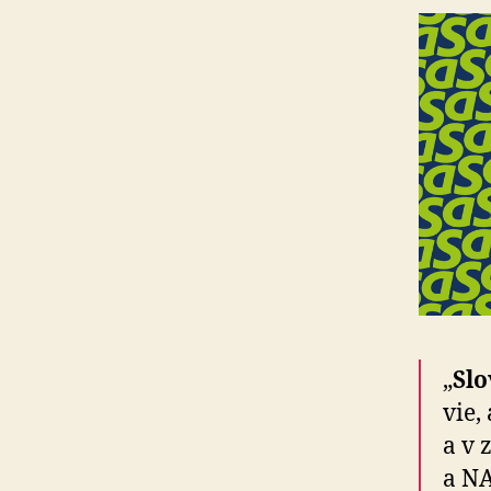
„
Slo
vie,
a v 
a NA