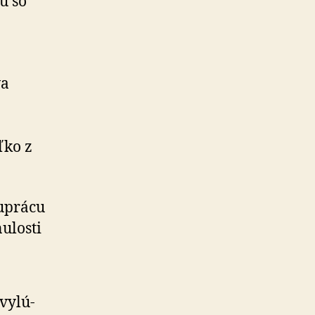
u so
va
ľko z
luprácu
ulosti
y­lú­