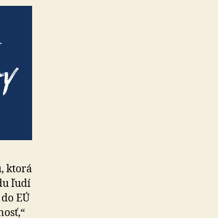
, ktorá
u ľu­dí
í do EÚ
nosť,“