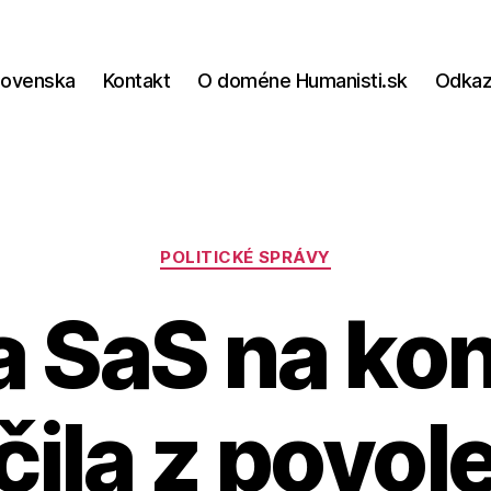
lovenska
Kontakt
O doméne Humanisti.sk
Odka
Kategórie
POLITICKÉ SPRÁVY
a SaS na ko
čila z povol