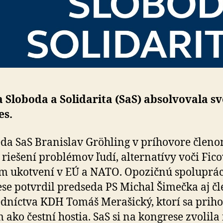
 Sloboda a Solidarita (SaS) absolvovala sv
es.
da SaS Branislav Gröhling v príhovore členo
o riešení problémov ľudí, alternatívy voči Fico
 ukotvení v EÚ a NATO. Opozičnú spoluprá
se potvrdil predseda PS Michal Šimečka aj čl
dníctva KDH Tomáš Merašický, ktorí sa priho
 ako čestní hostia. SaS si na kongrese zvolila