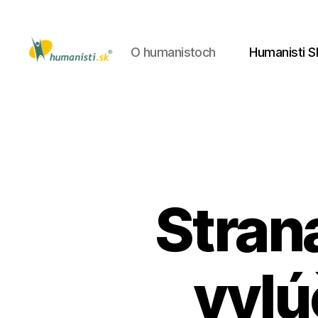
O humanistoch
Humanisti S
Humanisti.sk
Stran
vylú