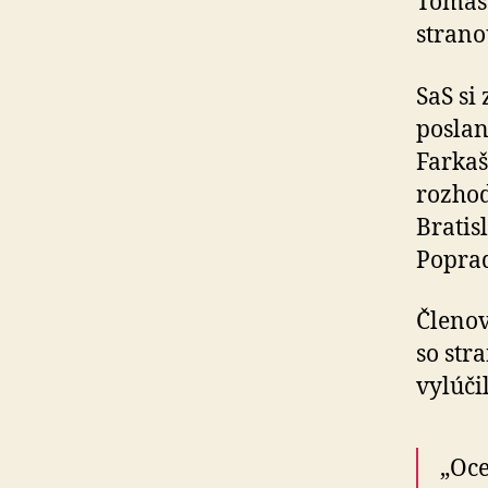
Tomáš 
strano
SaS si
poslan
Farkaš
rozhod
Bratis
Poprad
Členov
so str
vylúči
„Oce