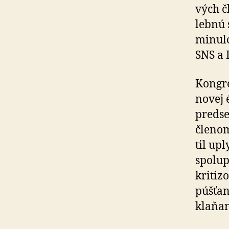
vých č
leb­nú
minulo
SNS a 
Kongre
novej 
predse
členom
til up
spolup
kritiz
púšťan
klaňan