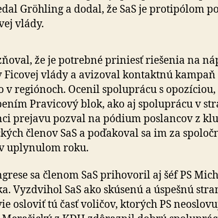
dal Gröhling a dodal, že SaS je pro­ti­pó­lom po
vej vlády.
ňoval, že je potrebné priniesť riešenia na n
 Ficovej vlády a avizoval kontaktnú kampaň
 v regiónoch. Ocenil spoluprácu s opozíciou,
ením Pravicový blok, ako aj spoluprácu v str
ci prejavu pozval na pódium poslancov z kl
ckých členov SaS a poďakoval sa im za spoloč
v uplynulom roku.
grese sa členom SaS prihovoril aj šéf PS Mich
a. Vyzdvihol SaS ako skúsenú a úspešnú stra
ie osloviť tú časť voličov, ktorých PS neoslovu