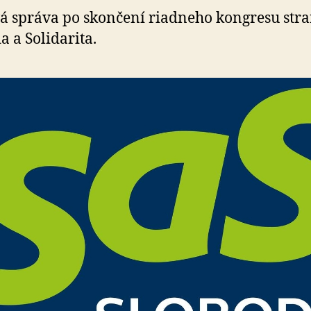
povolebnej
á správa po skončení riadneho kongresu str
spolupráce
a a Solidarita.
aj
strany
HLAS
–
SD
a
Republika