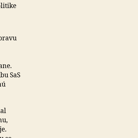
litike
ápravu
ane.
ubu SaS
nú
al
nu,
je.