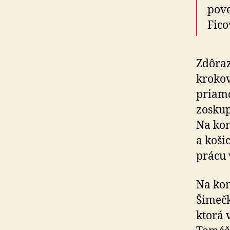
pove
Fico
Zdôraz
krokov
priamo
zoskup
Na kon
a koši
prácu 
Na kon
Šimečk
ktorá v