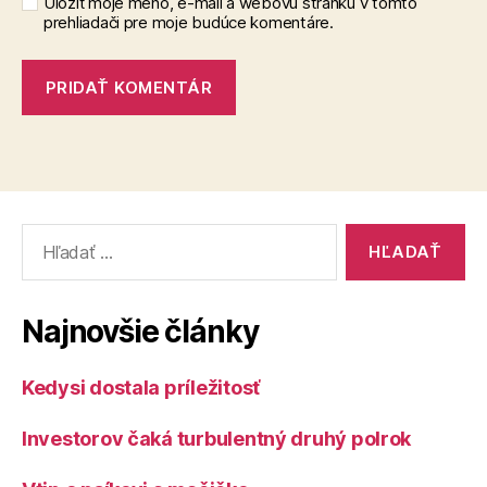
Uložiť moje meno, e-mail a webovú stránku v tomto
prehliadači pre moje budúce komentáre.
Vyhľadať:
Najnovšie články
Kedysi dostala príležitosť
Investorov čaká turbulentný druhý polrok