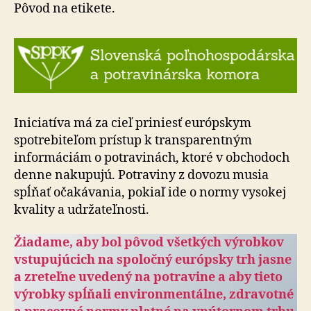
Pôvod na etikete.
Iniciatíva má za cieľ priniesť európskym
spotrebiteľom prístup k transparentným
informáciám o potravinách, ktoré v obchodoch
denne nakupujú. Potraviny z dovozu musia
spĺňať očakávania, pokiaľ ide o normy vysokej
kvality a udržateľnosti.
Žiadame, aby bol pôvod všetkých výrobkov
vstupujúcich na spoločný európsky trh jasne
a zreteľne uvedený na potravine a aby tieto
výrobky spĺňali environmentálne, zdravotné