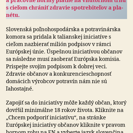
a pracovné normy platné na vnútornom trhu
s cieľom chrániť zdravie spotrebiteľov a pla­
né­tu.
Slovenská poľnohospodárska a potravinárska
komora sa pridala k talianskej iniciatíve s
cieľom nazbierať milión podpisov v rámci
Európskej únie. Úspešnou iniciatívou občanov
sa následne musí zaoberať Európska komisia.
Prispejte svojím podpisom k dobrej veci.
Zdravie občanov a konkurencieschopnosť
domácich výrobcov potravín nám nie sú
ľahostajné.
Zapojiť sa do iniciatívy môže každý občan, ktorý
dovŕšil minimálne 18 rokov života. Kliknite na
„Chcem podporiť iniciatívu“, na stránke
Európskej iniciatívy občanov kliknite v pravom
hornom rohu na EN a vyberte jazyk slovenčina,