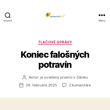
Search
Menu
Humanisti.sk
Kategórie
TLAČOVÉ SPRÁVY
Koniec falošných
potravín
Autor:
je uvedený priamo v článku
Autor
článku
na
26. februára 2025
2 komentáre
Dátum
Koniec
článku
falošných
potravín