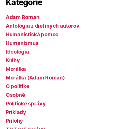
Kategórie
Adam Roman
Antológia z diel iných autorov
Humanistická pomoc
Humanizmus
Ideológia
Knihy
Morálka
Morálka (Adam Roman)
O politike
Osobné
Politické správy
Príklady
Prílohy