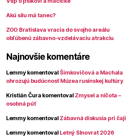
Vtip o psíkovi a mačičke
Akú silu má tanec?
ZOO Bratislava vracia do svojho areálu
obľúbenú zábavno-vzdelávaciu atrakciu
Najnovšie komentáre
Lemmy
komentoval
Šimkovičová a Machala
ohrozujú budúcnosť Múzea rusínskej kultúry
Kristián Čura
komentoval
Zmysel a ničota –
osobná púť
Lemmy
komentoval
Zábavná diskusia pri čaji
Lemmy
komentoval
Letný Slnovrat 2026