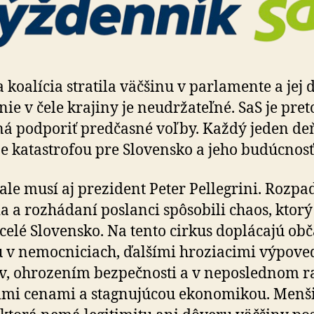
 koalícia stratila väčšinu v parlamente a jej ď
nie v čele krajiny je neudržateľné. SaS je pret
­ná podporiť predčasné voľby. Každý jeden deň
je katastrofou pre Slovensko a jeho budúcnosť
ale musí aj prezident Peter Pellegrini. Rozp
ia a rozhádaní poslanci spôsobili chaos, ktorý 
je celé Slovensko. Na tento cirkus doplácajú ob
 v nemocniciach, ďalšími hroziacimi výpov
v, ohrozením bezpečnosti a v neposlednom r
imi cenami a stagnujúcou ekonomikou. Menš