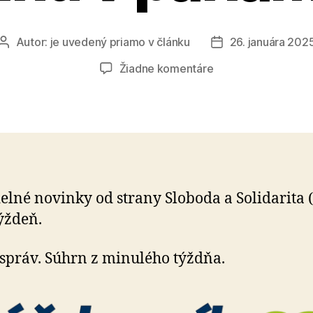
Autor:
je uvedený priamo v článku
26. januára 202
Autor
Dátum
článku
článku
na
Žiadne komentáre
Vládna
koalícia
stratila
väčšinu
v
parlamente
elné novinky od strany Sloboda a Solidarita 
týždeň.
správ. Súhrn z minulého týždňa.