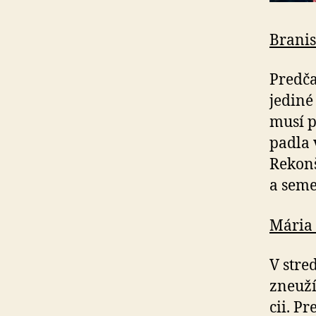
Branis
Predča
jediné
musí p
pad­la
Rekon
a seme
Mária 
V stre
zneuží
cii. P