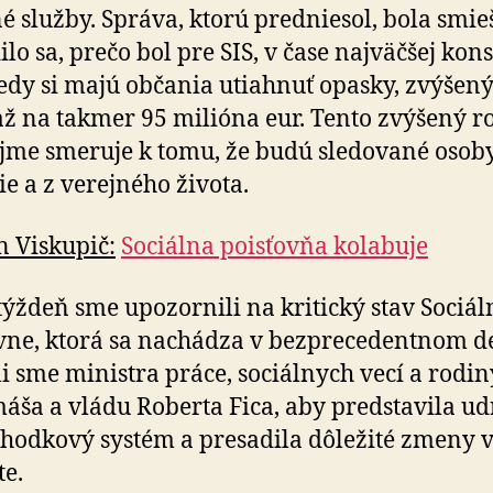
jné služby. Správa, ktorú predniesol, bola smie
lo sa, prečo bol pre SIS, v čase najväčšej kon­so
kedy si majú občania utiahnuť opasky, zvýšený
 až na takmer 95 milióna eur. Tento zvýšený ro
ejme smeruje k tomu, že budú sledované osob
cie a z verejného života.
 Viskupič:
Sociálna poisťovňa kolabuje
týždeň sme upozornili na kritický stav Sociál
vne, ktorá sa nachádza v bezprecedentnom def
i sme ministra práce, sociálnych vecí a rodin
áša a vládu Roberta Fica, aby predstavila udr­
hodkový systém a presadila dôležité zmeny v
te.