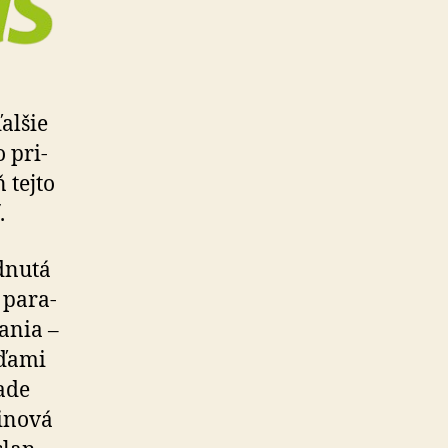
alšie
o pri­
 tejto
.
adnutá
pa­ra­
čania –
eďami
ade
inová