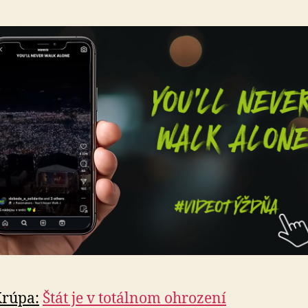
Krúpa:
Štát je v totálnom ohrození