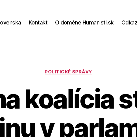
lovenska
Kontakt
O doméne Humanisti.sk
Odka
Kategórie
POLITICKÉ SPRÁVY
a koalícia st
inu v parla