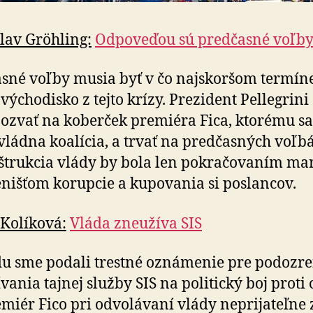
lav Gröhling:
Odpoveďou sú predčasné voľb
sné voľby musia byť v čo najskoršom termíne.
 východisko z tejto krízy. Prezident Pellegrini 
ozvať na koberček premiéra Fica, ktorému sa
 vládna koalícia, a trvať na predčasných voľb
štrukcia vlády by bola len pokračovaním m
nišťom korupcie a kupovania si poslancov.
Kolíková:
Vláda zneužíva SIS
du sme podali trestné oznámenie pre podozre
vania tajnej služby SIS na politický boj proti o
remiér Fico pri odvolávaní vlády neprijateľne 