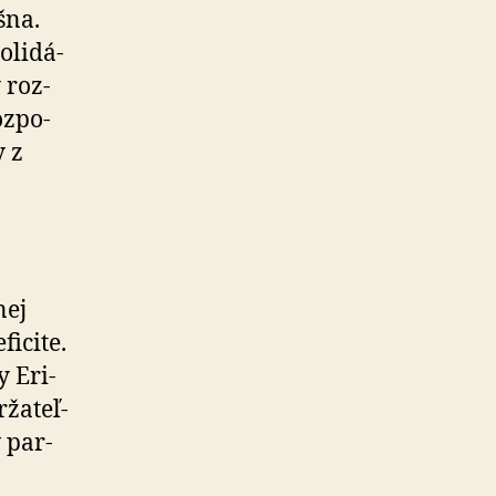
šna.
­li­dá­
 roz­
z­po­
y z
nej
icite.
y Eri­
ža­teľ­
 par­