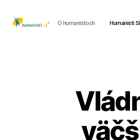
O humanistoch
Humanisti S
Humanisti.sk
Vládn
väčš