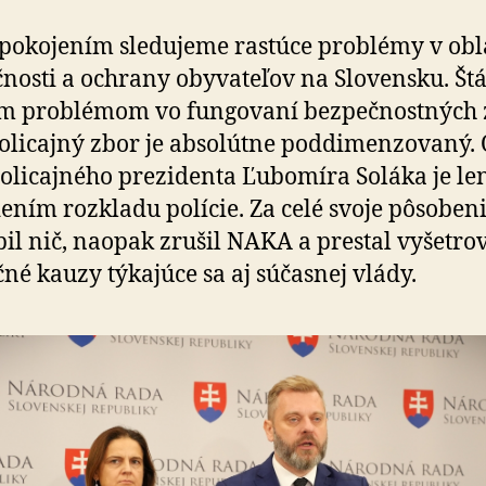
pokojením sledujeme rastúce problémy v obl
nosti a ochrany obyvateľov na Slovensku. Štát
m problémom vo fungovaní bezpečnostných 
Policajný zbor je absolútne poddimenzovaný.
olicajného prezidenta Ľubomíra Soláka je le
ením rozkladu polície. Za celé svoje pôsoben
il nič, naopak zrušil NAKA a prestal vyšetro
né kauzy týkajúce sa aj súčasnej vlády.