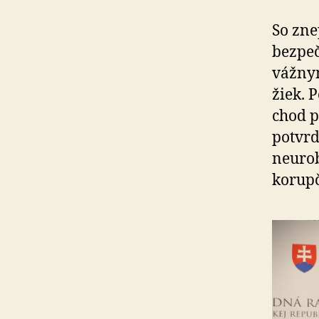
So zne
bezpeč
vážny
žiek. 
chod p
potvrd
neurob
korupč