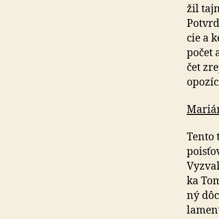
žil ta
Potvrdi
cie a 
po­čet
čet zr
opo­zí­
Marián
Tento 
poisťo
Vyzval
ka Tom
ný dôc
la­men