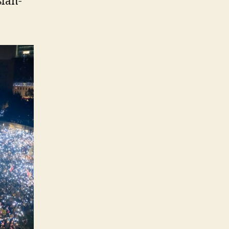
­lan­