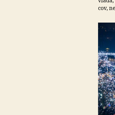
vláda,
cov, n