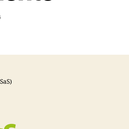
5
(SaS)