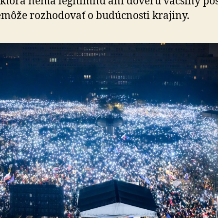
 ktorá nemá legitimitu ani dôveru väčšiny pos
emôže rozhodovať o budúcnosti krajiny.