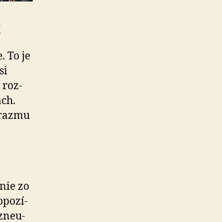
y
 To je
si
 roz­
ách.
arazmu
nie zo
po­zí­
zne­u­