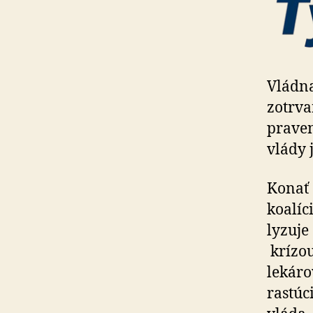
Vládna
zotrva
pra­ve
vlády 
Konať 
koalíc
ly­zu­
krízou
lekáro
rastúc