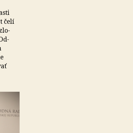
asti
 čelí
zlo­
 Od­
n
ie
vať