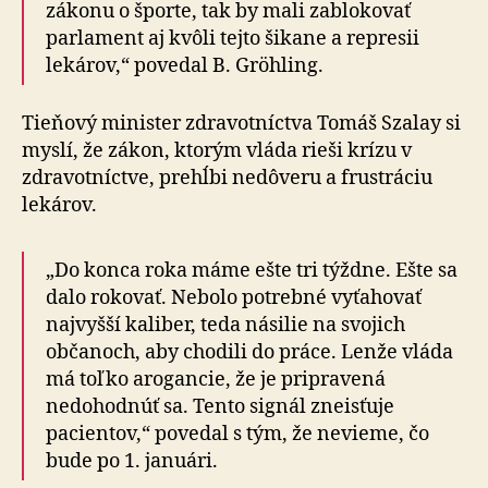
zákonu o športe, tak by mali zablokovať
parlament aj kvôli tejto šikane a represii
lekárov,“ povedal B. Gröhling.
Tieňový minister zdravotníctva Tomáš Szalay si
myslí, že zákon, ktorým vláda rieši krízu v
zdravotníctve, prehĺbi nedôveru a frustráciu
lekárov.
„Do konca roka máme ešte tri týždne. Ešte sa
dalo rokovať. Nebolo potrebné vyťahovať
najvyšší kaliber, teda násilie na svojich
občanoch, aby chodili do práce. Lenže vláda
má toľko arogancie, že je pripravená
nedohodnúť sa. Tento signál zneisťuje
pacientov,“ povedal s tým, že nevieme, čo
bude po 1. januári.