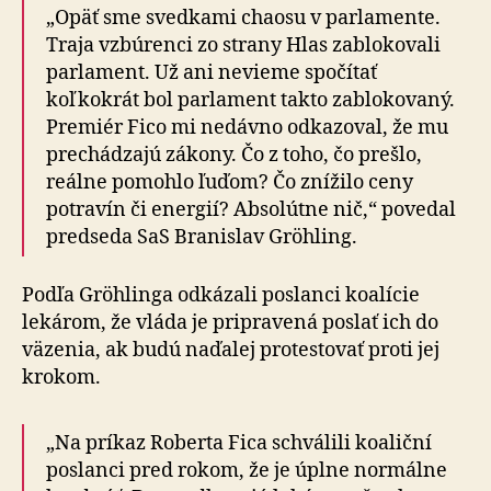
„Opäť sme svedkami chaosu v parlamente.
Traja vzbú­ren­ci zo strany Hlas zablokovali
parlament. Už ani nevieme spočítať
koľkokrát bol parlament takto zablokovaný.
Premiér Fico mi nedávno odkazoval, že mu
prechádzajú zákony. Čo z toho, čo prešlo,
reálne pomohlo ľuďom? Čo znížilo ceny
potravín či energií? Absolútne nič,“ povedal
predseda SaS Branislav Gröhling.
Podľa Gröhlinga odkázali poslanci koalície
lekárom, že vláda je pripravená poslať ich do
väzenia, ak budú na­ďa­lej protestovať proti jej
krokom.
„Na príkaz Roberta Fica schválili koaliční
poslanci pred rokom, že je úplne normálne