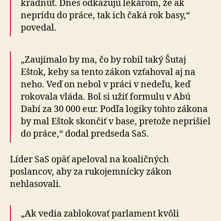
kradnúť. Dnes odkazujú lekárom, že ak
neprídu do práce, tak ich čaká rok basy,“
povedal.
„Zaujímalo by ma, čo by robil taký Šutaj
Eštok, keby sa tento zákon vzťahoval aj na
neho. Veď on nebol v práci v nedeľu, keď
rokovala vláda. Bol si užiť formulu v Abú
Dabí za 30 000 eur. Podľa logiky tohto zákona
by mal Eštok skončiť v base, pretože neprišiel
do práce,“ dodal predseda SaS.
Líder SaS opäť apeloval na koaličných
poslancov, aby za rukojemnícky zákon
nehlasovali.
„Ak vedia zablokovať parlament kvôli