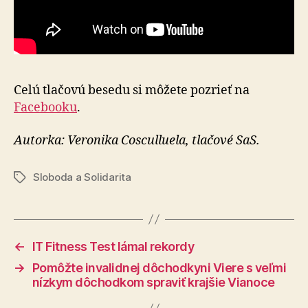
Celú tlačovú besedu si môžete pozrieť na
Facebooku
.
Autorka: Veronika Cosculluela, tlačové SaS.
Sloboda a Solidarita
Značky
←
IT Fitness Test lámal rekordy
→
Pomôžte invalidnej dôchodkyni Viere s veľmi
nízkym dôchodkom spraviť krajšie Vianoce