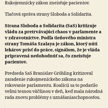
riešeni
Rukojemnícky zákon zneisťuje pacientov.
Tlačová správa strany Sloboda a Solidarita.
Strana Sloboda a Solidarita (SaS) kritizuje
vládu za pretrvávajúci chaos v parlamente a
v zdravotníctve. Podľa tieňového ministra
strany Tomáša Szalaya je zákon, ktorý núti
lekárov prísť do práce, signálom, že je vláda
pripravená nedohodnúť sa, čo zneisťuje
pacientov.
Predseda SaS Branislav Gröhling kritizoval
zaradenie rukojmeníckeho zákona na
rokovanie parlamentu. Koalícii sa to podarilo
veľmi tesnou väčšinou v deň, keď mala národná
rada znovu problémy s uznášaniaschopnosťou.