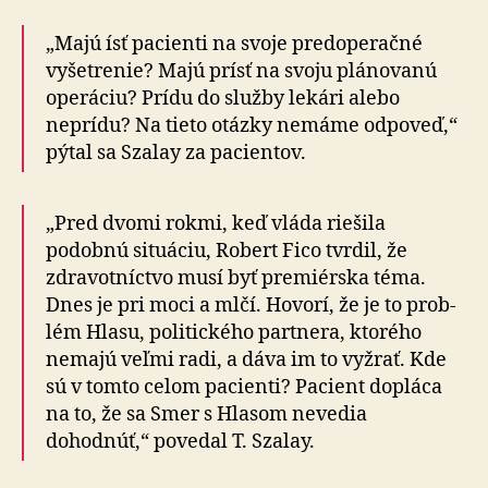
„Majú ísť pacienti na svoje predoperačné
vyšetrenie? Majú prísť na svoju plánovanú
operáciu? Prídu do služ­by lekári alebo
neprídu? Na tieto otázky nemáme od­po­veď,“
pýtal sa Szalay za pacientov.
„Pred dvomi rokmi, keď vláda riešila
podobnú situáciu, Robert Fico tvrdil, že
zdravotníctvo musí byť pre­miér­ska téma.
Dnes je pri moci a mlčí. Hovorí, že je to prob­
lém Hlasu, politického partnera, ktorého
nemajú veľmi radi, a dáva im to vyžrať. Kde
sú v tomto celom pa­cien­ti? Pacient dopláca
na to, že sa Smer s Hlasom nevedia
dohodnúť,“ povedal T. Szalay.