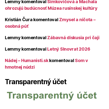
Lemmy
komentoval
Šimkovičová a Machala
ohrozujú budúcnosť Múzea rusínskej kultúry
Kristián Čura
komentoval
Zmysel a ničota –
osobná púť
Lemmy
komentoval
Zábavná diskusia pri čaji
Lemmy
komentoval
Letný Slnovrat 2026
Nádej – Humanisti.sk
komentoval
Som v
hmotnej núdzi
Transparentný účet