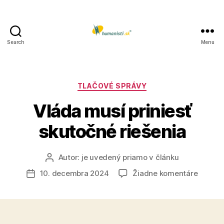
Search
Menu
Humanisti.sk
Kategórie
TLAČOVÉ SPRÁVY
Vláda musí priniesť
skutočné riešenia
Autor:
je uvedený priamo v článku
Autor
článku
na
10. decembra 2024
Žiadne komentáre
Dátum
Vláda
článku
musí
priniesť
skutoč