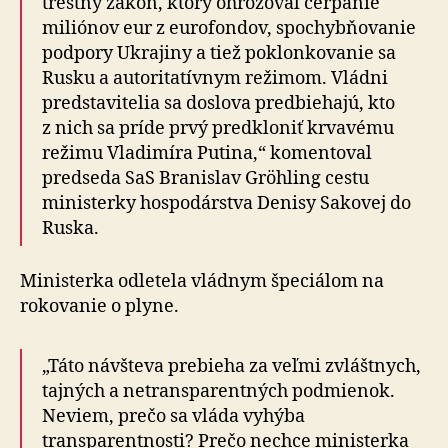
trestný zákon, ktorý ohrozoval čerpanie
miliónov eur z eurofondov, spochybňovanie
podpory Ukrajiny a tiež poklonkovanie sa
Rusku a autoritatívnym režimom. Vládni
predstavitelia sa doslova predbiehajú, kto
z nich sa príde prvý predkloniť krvavému
režimu Vladimíra Putina,“ komentoval
predseda SaS Branislav Gröhling cestu
ministerky hospodárstva Denisy Sakovej do
Ruska.
Ministerka odletela vládnym špeciálom na
rokovanie o plyne.
„Táto návšteva prebieha za veľmi zvláštnych,
tajných a netransparentných podmienok.
Neviem, prečo sa vláda vyhýba
transparentnosti? Prečo nechce ministerka