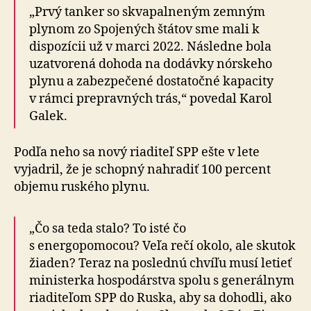
„Prvý tanker so skvapalneným zemným
plynom zo Spojených štátov sme mali k
dispozícii už v marci 2022. Následne bola
uzatvorená dohoda na dodávky nórskeho
plynu a zabezpečené dostatočné kapacity
v rámci prepravných trás,“ povedal Karol
Galek.
Podľa neho sa nový riaditeľ SPP ešte v lete
vyjadril, že je schopný nahradiť 100 percent
objemu ruského plynu.
„Čo sa teda stalo? To isté čo
s energopomocou? Veľa rečí okolo, ale skutok
žiaden? Teraz na poslednú chvíľu musí letieť
ministerka hospodárstva spolu s generálnym
riaditeľom SPP do Ruska, aby sa dohodli, ako