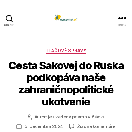
Search
Menu
Humanisti.sk
Kategórie
TLAČOVÉ SPRÁVY
Cesta Sakovej do Ruska
podkopáva naše
zahraničnopolitické
ukotvenie
Autor:
je uvedený priamo v článku
Autor
článku
na
5. decembra 2024
Žiadne komentáre
Dátum