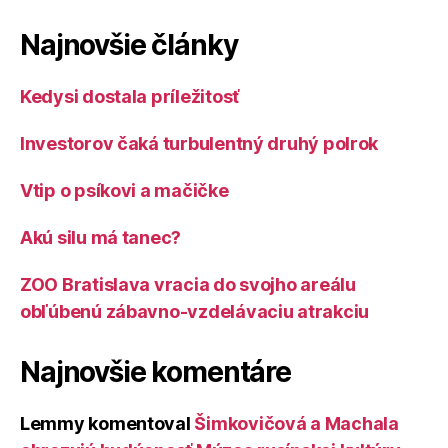
Najnovšie články
Kedysi dostala príležitosť
Investorov čaká turbulentný druhý polrok
Vtip o psíkovi a mačičke
Akú silu má tanec?
ZOO Bratislava vracia do svojho areálu
obľúbenú zábavno-vzdelávaciu atrakciu
Najnovšie komentáre
Lemmy
komentoval
Šimkovičová a Machala