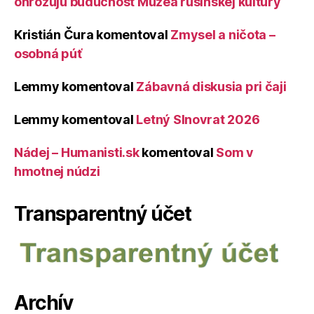
ohrozujú budúcnosť Múzea rusínskej kultúry
Kristián Čura
komentoval
Zmysel a ničota –
osobná púť
Lemmy
komentoval
Zábavná diskusia pri čaji
Lemmy
komentoval
Letný Slnovrat 2026
Nádej – Humanisti.sk
komentoval
Som v
hmotnej núdzi
Transparentný účet
Archív