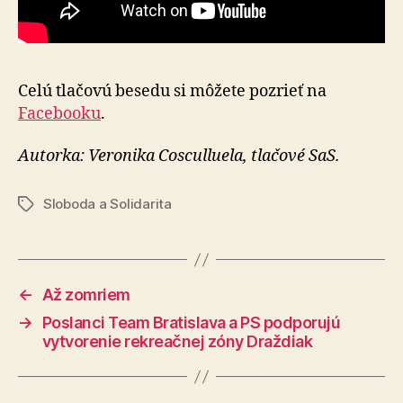
Celú tlačovú besedu si môžete pozrieť na
Facebooku
.
Autorka: Veronika Cosculluela, tlačové SaS.
Sloboda a Solidarita
Značky
←
Až zomriem
→
Poslanci Team Bratislava a PS podporujú
vytvorenie rekreačnej zóny Draždiak