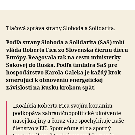
Cesta
článku
Sakovej
do
Ruska
podkop
Tlačová správa strany Sloboda a Solidarita.
naše
zahrani
Podľa strany Sloboda a Solidarita (SaS) robí
ukotven
vláda Roberta Fica zo Slovenska čiernu dieru
Európy. Reagovala tak na cestu ministerky
Sakovej do Ruska. Podľa tímlídra SaS pre
hospodárstvo Karola Galeka je každý krok
smerujúci k obnoveniu energetickej
závislosti na Rusku krokom späť.
„Koalícia Roberta Fica svojím konaním
podkopáva zahraničnopolitické ukotvenie
našej krajiny a čoraz viac spochybňuje naše
členstvo v EÚ. Spomeňme si na sporný