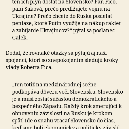
ten ich plyn dostať na Slovensko? Pán Fico,
pani Saková, prečo predlžujete vojnu na
Ukrajine? Prečo chcete do Ruska posielať
peniaze, ktoré Putin využije na nákup rakiet
a zabíjanie Ukrajincov?“ pýtal sa poslanec
Galek.
Dodal, že rovnaké otázky sa pýtajú aj naši
spojenci, ktorí so znepokojením sledujú kroky
vlády Roberta Fica.
„Ten totiž na medzinárodnej scéne
podkopáva dôveru voči Slovensku. Slovensko
je a musí zostať súčasťou demokratického a
bezpečného Západu. Každý krok smerujúci k
obnoveniu závislosti na Rusku je krokom
späť. Ide o snahu vracať Slovensko do čias,
keď sme boli ekonomicky a politicky závislí