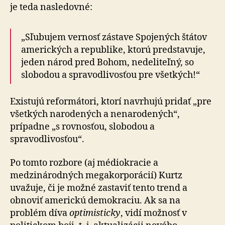
je teda nasledovné:
„Sľubujem vernosť zástave Spojených štátov
ame­ric­kých a re­pub­li­ke, ktorú predstavuje,
jeden národ pred Bohom, nedeliteľný, so
slobodou a spravodlivosťou pre všetkých!“
Existujú reformátori, ktorí navrhujú pridať „pre
všetkých narodených a nenarodených“,
prípadne „s rovnosťou, slobodou a
spravodlivosťou“.
Po tomto rozbore (aj médiokracie a
medzinárodných megakorporácií) Kurtz
uvažuje, či je možné zastaviť tento trend a
obnoviť americkú demokraciu. Ak sa na
problém díva
optimisticky
, vidí možnosť v