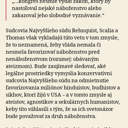
„…kongres nesmie vydať zákon, ktorý by
nastoľoval nejaké náboženstvo alebo
zakazoval jeho slobodné vyznávanie.“
Sudcovia Najvyššieho súdu Rehnquist, Scalia a
Thomas však vykladajú túto vetu v tom zmysle,
že to neznamená, žeby vláda nemala či
nesmela favorizovať náboženstvo pred
nenáboženstvom (rozumej: obávaným
ateizmom). Bude zaujímavé sledovať, aké
legálne prostriedky vymyslia konzervatívni
sudcovia Najvyššieho súdu na odmietnutie
favorizovania miliónov hinduistov, bud­his­tov a
sikhov, ktorí žijú v USA – a v tomto zmysle aj
ateistov, agnostikov a sekulárnych humanistov,
keby títo súhlasili s tým, že sa ich svetonázor
bude považovať za druh náboženstva.