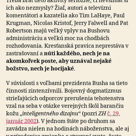
Treba brať tieto aktivity seriózne, či nevšímať si
ich ako nezmysly? Žiaľ, autori a televízni
komentátori a kazatelia ako Tim LaHaye, Paul
Krugman, Nicolas Kristof, Jerry Falwell and Pat
Robertson majú veľký vplyv na Bushovu
administráciu a veľkú moc na chodbách
rozhodovania. Kresťanská pravica neprestáva v
zastrašovaní a
núti každého, nech je na
akomkoľvek poste, aby uznával nejaké
božstvo, nech je hocijaké
.
V súvislosti s voľbami prezidenta Busha sa tieto
činnosti zintenzívnili. Bojovný dogmatizmus
strieľajúcich odporcov prerušenia tehotenstva
vzal na seba v otázke verejných škôl barančiu
kožu „
inteligentného dizajnu
“ (pozri
ZH
č. 29,
január 2002
). V jednom štáte po druhom sa
zavádza nielen na hodinách náboženstva, ale aj