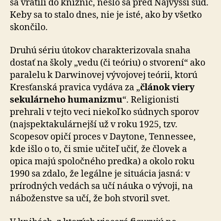
sa vrátili do knižníc, nešlo sa pred Najvyšší súd.
Keby sa to stalo dnes, nie je isté, ako by všetko
skončilo.
Druhú sériu útokov charakterizovala snaha
dostať na školy „vedu (či teóriu) o stvorení“ ako
paralelu k Dar­wi­no­vej vývojovej teórii, ktorú
Kresťanská pravica vydáva za „
článok viery
sekulárneho humanizmu
“. Religionisti
prehrali v tejto veci niekoľko súdnych sporov
(naj­spek­ta­ku­lár­nej­ší už v roku 1925, tzv.
Scopesov opičí proces v Daytone, Tennessee,
kde išlo o to, či smie učiteľ učiť, že človek a
opica majú spoločného predka) a okolo roku
1990 sa zdalo, že legálne je situácia jasná: v
prírodných vedách sa učí náuka o vývoji, na
náboženstve sa učí, že boh stvoril svet.