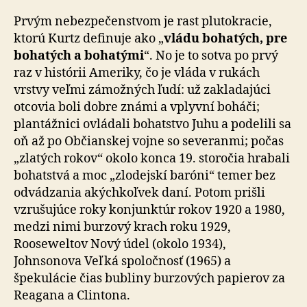
Prvým nebezpečenstvom je rast plutokracie,
ktorú Kurtz definuje ako „
vládu bohatých, pre
bohatých a bo­ha­tý­mi
“. No je to sotva po prvý
raz v histórii Ameriky, čo je vláda v rukách
vrstvy veľmi zámožných ľudí: už zakla­da­jú­ci
otcovia boli dobre známi a vplyvní boháči;
plantážnici ovládali bohatstvo Juhu a podelili sa
oň až po Občianskej vojne so severanmi; počas
„zlatých rokov“ okolo konca 19. storočia hrabali
bohatstvá a moc „zlodejskí baróni“ temer bez
odvádzania akýchkoľvek daní. Potom prišli
vzrušujúce roky konjunktúr rokov 1920 a 1980,
medzi nimi burzový krach roku 1929,
Rooseweltov Nový údel (okolo 1934),
Johnsonova Veľká spoločnosť (1965) a
špekulácie čias bubliny burzových papierov za
Reagana a Clintona.