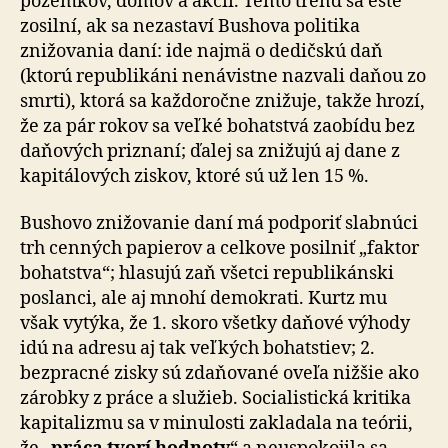
pozemkov, domov a akcií. Tento trend sa ešte
zosilní, ak sa nezastaví Bushova politika
znižovania daní: ide najmä o dedičskú daň
(ktorú republikáni nenávistne nazvali daňou zo
smrti), ktorá sa každoročne znižuje, takže hrozí,
že za pár rokov sa veľké bohatstvá zaobídu bez
daňových priznaní; ďalej sa znižujú aj dane z
kapitálových ziskov, ktoré sú už len 15 %.
Bushovo znižovanie daní má podporiť slabnúci
trh cenných papierov a celkove posilniť „faktor
bohatstva“; hlasujú zaň všetci republikánski
poslanci, ale aj mnohí demokrati. Kurtz mu
však vytýka, že 1. skoro všetky daňové výhody
idú na adresu aj tak veľkých bohatstiev; 2.
bezpracné zisky sú zdaňované oveľa nižšie ako
zárobky z práce a služieb. Socialistická kritika
kapitalizmu sa v minulosti zakladala na teórii,