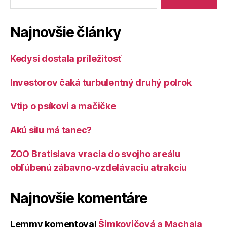
Najnovšie články
Kedysi dostala príležitosť
Investorov čaká turbulentný druhý polrok
Vtip o psíkovi a mačičke
Akú silu má tanec?
ZOO Bratislava vracia do svojho areálu
obľúbenú zábavno-vzdelávaciu atrakciu
Najnovšie komentáre
Lemmy
komentoval
Šimkovičová a Machala