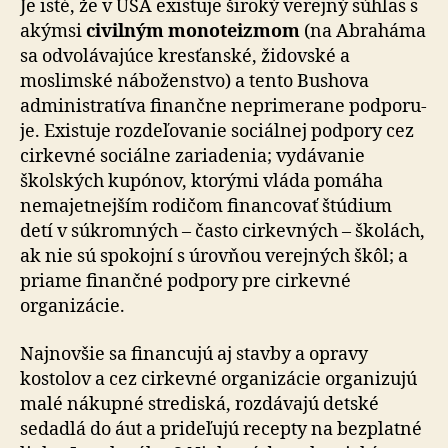
Je isté, že v USA existuje široký verejný súhlas s
akýmsi
civilným monoteizmom
(na Abraháma
sa odvolávajúce kresťanské, židovské a
moslimské náboženstvo) a tento Bushova
administratíva finančne neprimerane pod­po­ru­
je. Existuje rozdeľovanie sociálnej podpory cez
cirkevné sociálne zariadenia; vydávanie
školských kupónov, ktorými vláda pomáha
nemajetnejším rodičom fi­nan­co­vať štúdium
detí v súkromných – často cirkevných – školách,
ak nie sú spokojní s úrovňou verejných škôl; a
priame finančné podpory pre cirkevné
organizácie.
Najnovšie sa financujú aj stavby a opravy
kostolov a cez cirkevné organizácie organizujú
malé nákupné strediská, rozdávajú detské
sedadlá do áut a prideľujú recepty na bezplatné