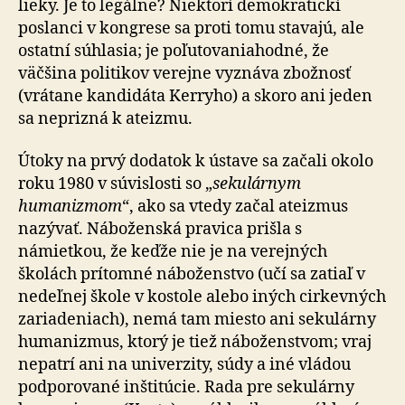
lieky. Je to legálne? Niektorí demokratickí
poslanci v kongrese sa proti tomu stavajú, ale
ostatní súhlasia; je poľutovaniahodné, že
väčšina politikov verejne vyznáva zbožnosť
(vrátane kandidáta Kerryho) a skoro ani jeden
sa neprizná k ateizmu.
Útoky na prvý dodatok k ústave sa začali okolo
roku 1980 v súvislosti so „
sekulárnym
humanizmom
“, ako sa vtedy začal ateizmus
nazývať. Náboženská pravica prišla s
námietkou, že keďže nie je na verejných
školách prítomné náboženstvo (učí sa zatiaľ v
nedeľnej škole v kostole alebo iných cirkevných
zariadeniach), nemá tam miesto ani sekulárny
humanizmus, ktorý je tiež náboženstvom; vraj
nepatrí ani na univerzity, súdy a iné vládou
podporované inštitúcie. Rada pre sekulárny