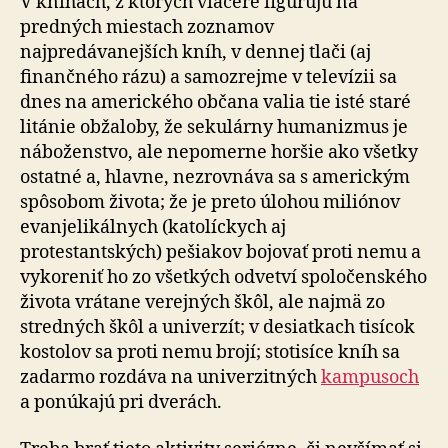
V knihách, z ktorých viaceré figurujú na
predných miestach zoznamov
najpredávanejších kníh, v dennej tlači (aj
finančného rázu) a samozrejme v televízii sa
dnes na amerického občana valia tie isté staré
litánie obžaloby, že sekulárny humanizmus je
náboženstvo, ale nepomerne horšie ako všetky
ostatné a, hlavne, nezrovnáva sa s americkým
spôsobom života; že je preto úlohou miliónov
evanjelikálnych (katolíckych aj
protestantských) pešiakov bojovať proti nemu a
vykoreniť ho zo všetkých odvetví spoločenského
života vrátane verejných škôl, ale najmä zo
stredných škôl a univerzít; v desiatkach tisícok
kostolov sa proti nemu brojí; stotisíce kníh sa
zadarmo rozdáva na univerzitných
kampusoch
a ponúkajú pri dverách.