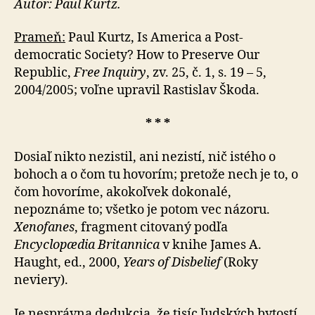
Autor: Paul Kurtz.
Prameň:
Paul Kurtz, Is America a Post-
democratic Society? How to Preserve Our
Republic,
Free Inquiry
, zv. 25, č. 1, s. 19 – 5,
2004/2005; voľne upravil Rastislav Škoda.
* * *
Dosiaľ nikto nezistil, ani nezistí, nič istého o
bohoch a o čom tu hovorím; pretože nech je to, o
čom hovoríme, akokoľvek dokonalé,
nepoznáme to; všetko je potom vec názoru.
Xenofanes
, fragment citovaný podľa
Encyclopædia Britannica
v knihe James A.
Haught, ed., 2000,
Years of Disbelief
(Roky
neviery).
Je nesprávna dedukcia, že tisíc ľudských bytostí