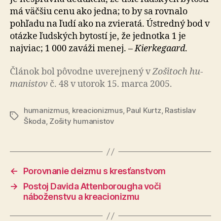
má väčšiu cenu ako jedna; to by sa rovnalo
pohľadu na ľudí ako na zvieratá. Ústredný bod v
otázke ľudských bytostí je, že jednotka 1 je
najviac; 1 000 zaváži menej. –
Kierkegaard
.
Článok bol pô­vod­ne uve­rej­ne­ný v
Zo­ši­toch hu­
ma­nis­tov
č. 48 v utorok 15. marca 2005.
humanizmus
,
kreacionizmus
,
Paul Kurtz
,
Rastislav
Značky
Škoda
,
Zošity humanistov
←
Porovnanie deizmu s kresťanstvom
→
Postoj Davida Attenborougha voči
náboženstvu a kreacionizmu