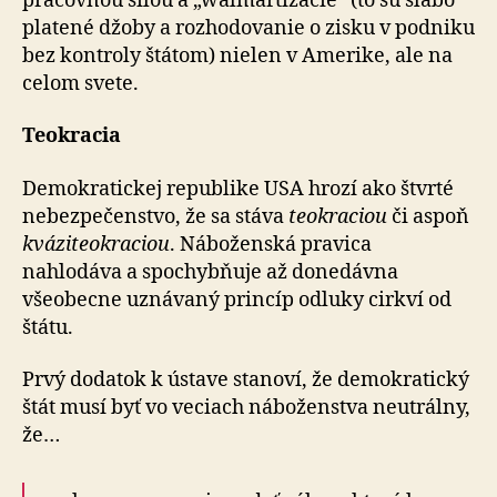
pracovnou silou a „walmartizácie“ (to sú slabo
platené džoby a rozhodovanie o zisku v podniku
bez kontroly štátom) nielen v Amerike, ale na
celom svete.
Teokracia
Demokratickej republike USA hrozí ako štvrté
ne­bez­pe­čen­stvo, že sa stáva
teokraciou
či aspoň
kváziteokraciou
. Náboženská pravica
nahlodáva a spochybňuje až do­ne­dáv­na
všeobecne uznávaný princíp odluky cirkví od
štátu.
Prvý dodatok k ústave stanoví, že demokratický
štát musí byť vo veciach náboženstva neutrálny,
že…