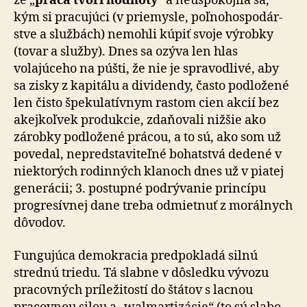
že „
práca tvorí hodnoty
“ a neuspokojila sa,
kým si pracujúci (v priemysle, poľ­no­hos­po­dár­
stve a službách) nemohli kúpiť svoje výrobky
(tovar a služby). Dnes sa ozýva len hlas
volajúceho na púšti, že nie je spravodlivé, aby
sa zisky z kapitálu a dividendy, často podložené
len čisto špekulatívnym rastom cien akcií bez
akejkoľvek produkcie, zdaňovali nižšie ako
zárobky podložené prácou, a to sú, ako som už
povedal, ne­pred­sta­vi­teľ­né bohatstvá dedené v
niektorých rodinných klanoch dnes už v piatej
generácii; 3. postupné podrývanie prin­cí­pu
progresívnej dane treba odmietnuť z morálnych
dô­vo­dov.
Fungujúca demokracia predpokladá silnú
strednú triedu. Tá slabne v dôsledku vývozu
pracovných príležitostí do štátov s lacnou