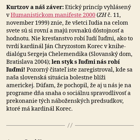
Kurtzov a náš záver:
Etický princíp vyhlásený
v
Hu­ma­nis­tic­kom manifeste 2000
(
ZH
č. 11,
november 1999) znie, že všetci ľudia na celom
svete sú si rovní a majú rovnakú dôstojnosť a
hodnotu. Nie kresťanstvo robí ľudí ľuďmi, ako to
tvrdí kardinál Ján Chryzostom Korec v knihe-
dialógu Sergeja Chelemendika (Slovanský dom,
Bratislava 2004);
len styk s ľuďmi nás robí
ľuďmi!
Pozorný čitateľ iste zaregistroval, kde sa
naša slovenská situácia bolestne blíži
americkej. Dúfam, že pochopil, že aj u nás je na
programe dňa snaha o sociálnu spravodlivosť a
prekonanie tých náboženských predsudkov,
ktoré má kardinál Korec.