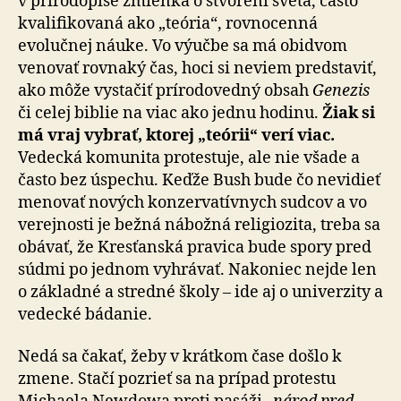
v prírodopise zmienka o stvorení sveta, často
kvalifikovaná ako „teória“, rovnocenná
evolučnej náuke. Vo výučbe sa má obidvom
venovať rovnaký čas, hoci si neviem pred­sta­viť,
ako môže vystačiť prírodovedný obsah
Genezis
či celej biblie na viac ako jednu hodinu.
Žiak si
má vraj vybrať, ktorej „teórii“ verí viac.
Vedecká komunita protestuje, ale nie všade a
často bez úspechu. Keďže Bush bude čo nevidieť
menovať nových konzervatívnych sudcov a vo
verejnosti je bežná nábožná religiozita, treba sa
obávať, že Kresťanská pravica bude spory pred
súdmi po jednom vyhrávať. Nakoniec nejde len
o základné a stredné školy – ide aj o univerzity a
vedecké bádanie.
Nedá sa čakať, žeby v krátkom čase došlo k
zmene. Stačí pozrieť sa na prípad protestu