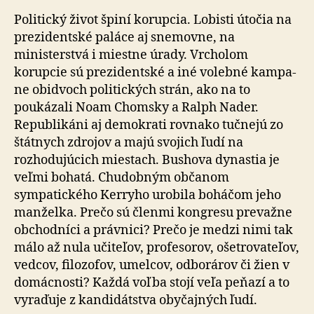
Politický život špiní korupcia. Lobisti útočia na
pre­zi­den­tské paláce aj snemovne, na
ministerstvá i miestne úrady. Vrcholom
korupcie sú prezidentské a iné volebné kam­pa­
ne obidvoch politických strán, ako na to
poukázali Noam Chomsky a Ralph Nader.
Republikáni aj demokrati rov­na­ko tučnejú zo
štátnych zdrojov a majú svojich ľudí na
rozhodujúcich miestach. Bushova dynastia je
veľmi bohatá. Chudobným občanom
sympatického Kerryho urobila boháčom jeho
manželka. Prečo sú členmi kon­gre­su prevažne
obchodníci a právnici? Prečo je medzi nimi tak
málo až nula učiteľov, profesorov, ošetrovateľov,
vedcov, filozofov, umelcov, odborárov či žien v
do­mác­nos­ti? Každá voľba stojí veľa peňazí a to
vyraďuje z kan­di­dát­stva obyčajných ľudí.