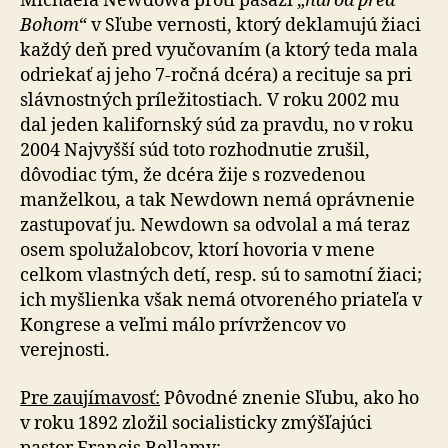
Michaela Newdowa proti pasáži „
národ pred
Bohom
“ v Sľube vernosti, ktorý de­kla­mu­jú žiaci
každý deň pred vyučovaním (a ktorý teda mala
odriekať aj jeho 7-ročná dcéra) a recituje sa pri
sláv­nos­tných príležitostiach. V roku 2002 mu
dal jeden ka­li­for­nský súd za pravdu, no v roku
2004 Najvyšší súd toto rozhodnutie zrušil,
dôvodiac tým, že dcéra žije s roz­ve­de­nou
manželkou, a tak Newdown nemá oprávnenie
zastupovať ju. Newdown sa odvolal a má teraz
osem spolužalobcov, ktorí hovoria v mene
celkom vlastných detí, resp. sú to samotní žiaci;
ich myšlienka však nemá otvoreného priateľa v
Kongrese a veľmi málo prívržencov vo
verejnosti.
Pre zaujímavosť:
Pôvodné znenie Sľubu, ako ho
v roku 1892 zložil socialisticky zmýšľajúci