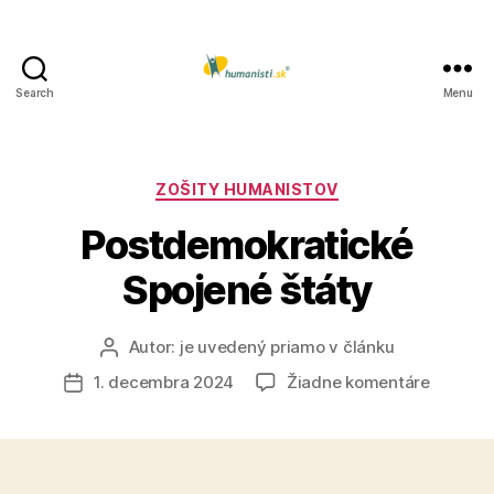
Search
Menu
Humanisti.sk
Kategórie
ZOŠITY HUMANISTOV
Postdemokratické
Spojené štáty
Autor:
je uvedený priamo v článku
Autor
článku
na
1. decembra 2024
Žiadne komentáre
Dátum
Postdem
článku
Spojené
štáty