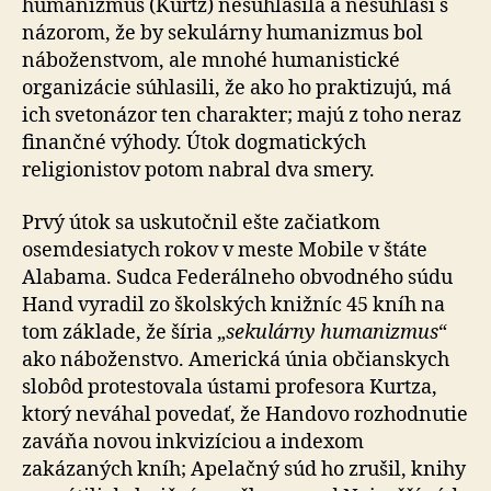
humanizmus (Kurtz) nesúhlasila a nesúhlasí s
názorom, že by sekulárny humanizmus bol
náboženstvom, ale mnohé humanistické
organizácie súhlasili, že ako ho praktizujú, má
ich svetonázor ten charakter; majú z toho neraz
finančné výhody. Útok dogmatických
religionistov potom nabral dva smery.
Prvý útok sa uskutočnil ešte začiatkom
osemdesiatych rokov v meste Mobile v štáte
Alabama. Sudca Federálneho obvodného súdu
Hand vyradil zo školských knižníc 45 kníh na
tom základe, že šíria „
sekulárny humanizmus
“
ako náboženstvo. Americká únia občianskych
slobôd pro­tes­to­va­la ústami profesora Kurtza,
ktorý neváhal povedať, že Handovo rozhodnutie
zaváňa novou inkvizíciou a in­de­xom
zakázaných kníh; Apelačný súd ho zrušil, knihy