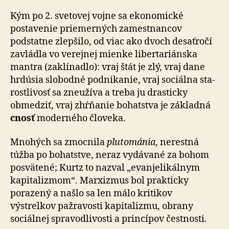
Kým po 2. svetovej vojne sa ekonomické
postavenie priemerných zamestnancov
podstatne zlepšilo, od viac ako dvoch desaťročí
zavládla vo verejnej mienke libertariánska
mantra (zaklínadlo): vraj štát je zlý, vraj dane
hrdúsia slobodné podnikanie, vraj sociálna sta­
ros­tli­vosť sa zneužíva a treba ju drasticky
obmedziť, vraj zhŕňanie bohatstva je základná
cnosť
moderného človeka.
Mnohých sa zmocnila
plutománia
, nerestná
túžba po bohatstve, neraz vydávané za bohom
posvätené; Kurtz to nazval „evanjelikálnym
kapitalizmom“. Marxizmus bol prakticky
porazený a našlo sa len málo kritikov
výstrelkov pažravosti kapitalizmu, obrany
sociálnej spravodlivosti a princípov čestnosti.