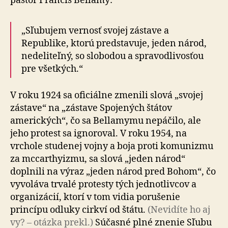
pastor Francis Bellamy:
„Sľubujem vernosť svojej zástave a
Republike, ktorú predstavuje, jeden národ,
nedeliteľný, so slobodou a spravodlivosťou
pre všetkých.“
V roku 1924 sa oficiálne zmenili slová „svojej
zástave“ na „zástave Spojených štátov
amerických“, čo sa Bella­my­mu nepáčilo, ale
jeho protest sa ignoroval. V roku 1954, na
vrchole studenej vojny a boja proti komunizmu
za mccarthyizmu, sa slová „jeden národ“
doplnili na výraz „jeden národ pred Bohom“, čo
vyvoláva trvalé protesty tých jednotlivcov a
organizácií, ktorí v tom vidia po­ru­še­nie
princípu odluky cirkví od štátu.
(Nevidíte ho aj
vy? – otázka prekl.)
Súčasné plné znenie Sľubu