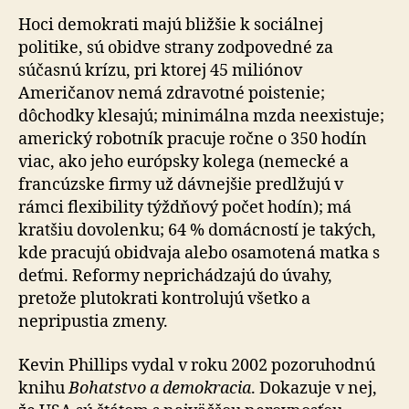
Hoci demokrati majú bližšie k sociálnej
politike, sú obidve strany zodpovedné za
súčasnú krízu, pri ktorej 45 miliónov
Američanov nemá zdravotné poistenie;
dôchodky klesajú; minimálna mzda neexistuje;
americký robotník pracuje ročne o 350 hodín
viac, ako jeho európsky kolega (nemecké a
francúzske firmy už dávnejšie predlžujú v
rámci flexibility týždňový počet hodín); má
kratšiu dovolenku; 64 % domácností je takých,
kde pracujú obidvaja alebo osamotená matka s
deťmi. Reformy neprichádzajú do úvahy,
pretože plutokrati kontrolujú všetko a
nepripustia zmeny.
Kevin Phillips vydal v roku 2002 pozoruhodnú
knihu
Bohatstvo a demokracia
. Dokazuje v nej,