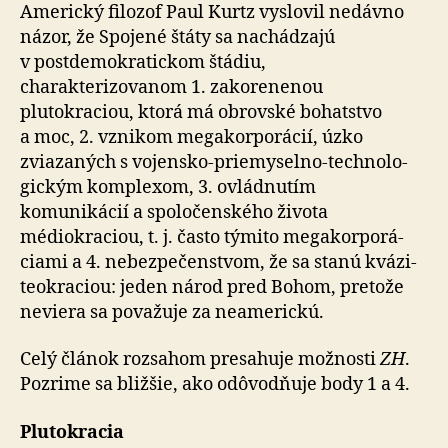
Americký filozof Paul Kurtz vyslovil nedávno
názor, že Spojené štáty sa nachádzajú
v postdemokratickom štádiu,
charakterizovanom 1. zakorenenou
plutokraciou, ktorá má obrovské bohatstvo
a moc, 2. vznikom me­ga­kor­po­rá­cií, úzko
zviazaných s vojensko-priemyselno-tech­no­lo­
gic­kým komplexom, 3. ovládnutím
komunikácií a spo­lo­čen­ského života
médiokraciou, t. j. často týmito me­ga­kor­po­rá­
ciami a 4. nebezpečenstvom, že sa stanú kvázi­
teo­kra­ciou: jeden národ pred Bohom, pretože
neviera sa po­va­žu­je za neamerickú.
Celý článok rozsahom presahuje možnosti
ZH
.
Pozrime sa bližšie, ako odôvodňuje body 1 a 4.
Plutokracia