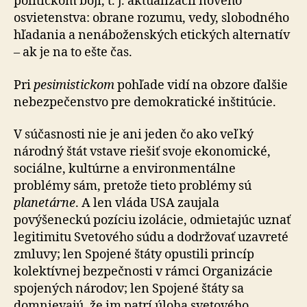
politickom boji, t. j. aktualizácii nového
osvietenstva: obrane rozumu, vedy, slobodného
hľadania a nenáboženských etických al­ter­na­tív
– ak je na to ešte čas.
Pri
pesimistickom
pohľade vidí na obzore ďalšie
ne­bez­pe­čen­stvo pre demokratické inštitúcie.
V súčasnosti nie je ani jeden čo ako veľký
národný štát vstave riešiť svoje ekonomické,
sociálne, kultúrne a environmentálne
problémy sám, pretože tieto problémy sú
planetárne
. A len vláda USA zaujala
povýšeneckú pozíciu izolácie, odmietajúc uznať
legitimitu Svetového súdu a dodržovať uzavreté
zmluvy; len Spojené štáty opustili princíp
kolektívnej bezpečnosti v rámci Organizácie
spojených národov; len Spojené štáty sa
domnievajú, že im patrí úloha svetového