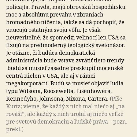
policajta. Pravda, majú obrovskú hospodársku
moc a absolútnu prevahu v zbraniach
hromadného ničenia, takže sa dá pochopiť, že
vnucujú ostatným svoju vôľu. Je však
neuveriteľné, že spomedzi veľmocí len USA sa
fixujú na predmoderný teologický svetonázor.
Je otázne, či budúca demokratická
administrácia bude vstave zvrátiť tieto trendy –
budú sa musieť zásadne preskupiť mocenské
centrá nielen v USA, ale aj v rámci
megakorporácií. Budú sa musieť objaviť ľudia
typu Wilsona, Roosewelta, Eisenhowera,
Kennedyho, Johnsona, Nixona, Cartera.
(Píše
Kurtz; vieme, že každý z nich mal niečo aj „na
rováši“, ale každý z nich urobil aj niečo veľké
pre svetovú demokraciu a ľudské práva – pozn.
prekl.)