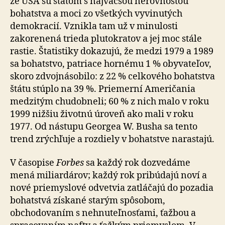
že USA sú štátom s najväčšou nerovnosťou
bohatstva a moci zo všetkých vyvinutých
demokracií. Vznikla tam už v minulosti
zakorenená trieda plutokratov a jej moc stále
rastie. Štatistiky dokazujú, že medzi 1979 a 1989
sa bohatstvo, patriace hornému 1 % obyvateľov,
skoro zdvojnásobilo: z 22 % celkového bohatstva
štátu stúplo na 39 %. Priemerní Američania
medzitým chudobneli; 60 % z nich malo v roku
1999 nižšiu životnú úroveň ako mali v roku
1977. Od nástupu Georgea W. Busha sa tento
trend zrýchľuje a rozdiely v bohatstve narastajú.
V časopise
Forbes
sa každý rok dozvedáme
mená miliardárov; každý rok pribúdajú noví a
nové priemyslové odvetvia zatláčajú do pozadia
bohatstvá získané starým spôsobom,
obchodovaním s ne­hnu­teľ­nos­ťa­mi, ťažbou a