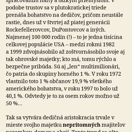
spracovaním nafty a ťažkým priemyslom. V
podobe trustov sa v plutokratickej triede
prenáša bohatstvo na dedičov, pričom neustále
rastie, dnes už v štvrtej až piatej generácii
Rockefellerovcov, DuPontovcov a iných.
Najmenej 100 000 rodín (!) – to je jedna tisícina
celkovej populácie USA – medzi rokmi 1982
a 1999 zdvojnásobilo až zoštvornásobilo svoje aj
tak obrovské majetky; kto má, tomu rýchlo a
bezpečne pribúda. Sú aj „len“ multimilionári,
čo patria do skupiny horného 1 %. V roku 1972
vlastnilo toto 1 % občanov 19,9 % všetkého
amerického bohatstva, v roku 1997 to bolo už
40,1 %. Odvtedy je to za osem rokov možno už
50 %…
Tak sa vytvára dedičná aristokracia trvale v
mieste svojho majetku
neprítomných
majiteľov