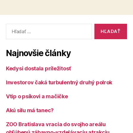
Vyhľadať:
Najnovšie články
Kedysi dostala príležitosť
Investorov čaká turbulentný druhý polrok
Vtip o psíkovi a mačičke
Akú silu má tanec?
ZOO Bratislava vracia do svojho areálu
obľúbenú zábavno-vzdelávaciu atrakciu