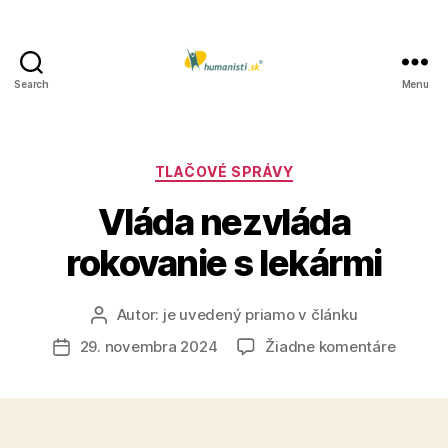
Search
Menu
Humanisti.sk
Kategórie
TLAČOVÉ SPRÁVY
Vláda nezvláda
rokovanie s lekármi
Autor:
je uvedený priamo v článku
Autor
článku
na
29. novembra 2024
Žiadne komentáre
Dátum
Vláda
článku
nezvlá
rokova
s