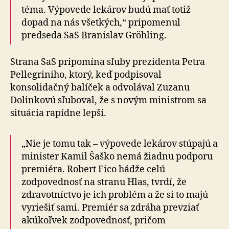
téma. Výpovede lekárov budú mať totiž
dopad na nás všetkých,“ pripomenul
predseda SaS Branislav Gröhling.
Strana SaS pripomína sľuby prezidenta Petra
Pellegriniho, ktorý, keď podpisoval
konsolidačný balíček a odvolával Zuzanu
Dolinkovú sľuboval, že s novým ministrom sa
situácia rapídne lepší.
„Nie je tomu tak – výpovede lekárov stúpajú a
minister Kamil Šaško nemá žiadnu podporu
premiéra. Robert Fico hádže celú
zodpovednosť na stranu Hlas, tvrdí, že
zdravotníctvo je ich problém a že si to majú
vyriešiť sami. Premiér sa zdráha prevziať
akúkoľvek zodpovednosť, pričom