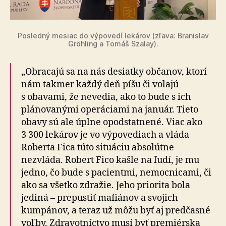
Posledný mesiac do výpovedí lekárov (zľava: Branislav
Gröhling a Tomáš Szalay).
„Obracajú sa na nás desiatky občanov, ktorí
nám takmer každý deň píšu či volajú
s obavami, že nevedia, ako to bude s ich
plánovanými operáciami na január. Tieto
obavy sú ale úplne opodstatnené. Viac ako
3 300 lekárov je vo výpovediach a vláda
Roberta Fica túto situáciu absolútne
nezvláda. Robert Fico kašle na ľudí, je mu
jedno, čo bude s pacientmi, nemocnicami, či
ako sa všetko zdražie. Jeho priorita bola
jediná – prepustiť mafiánov a svojich
kumpánov, a teraz už môžu byť aj predčasné
voľby. Zdravotníctvo musí byť premiérska