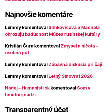
Najnovšie komentáre
Lemmy
komentoval
Šimkovičová a Machala
ohrozujú budúcnosť Múzea rusínskej kultúry
Kristián Čura
komentoval
Zmysel a ničota –
osobná púť
Lemmy
komentoval
Zábavná diskusia pri čaji
Lemmy
komentoval
Letný Slnovrat 2026
Nádej – Humanisti.sk
komentoval
Som v
hmotnej núdzi
Transparentný účet