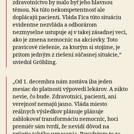
zdravotníctvo by malo byť jeho hlavnou
témou. Na túto nekompetentnosť ale
doplácajú pacienti. Vláda Fica túto situáciu
evidentne nezvláda a odborárom
nezmyselne ustupuje aj v takej zásadnej veci,
ako je zmena nemocníc na akciovky. Toto
pra­vi­co­vé riešenie, za ktorým si stojíme, je
pritom jedným z rie­še­ní súčasnej situácie,“
uviedol Gröhling.
„Od 1. decembra nám zostáva iba jeden
mesiac do platnosti výpovedí lekárov. A nikto
nevie, čo bude. Zdravotníci, pacienti, ani
verejnosť nemajú jasno. Vláda miesto
reálnych výsledkov plánuje plánuje
zablokovať transformáciu nemocníc, hoci
premiér sám tvrdí, že nevidí dôvod na