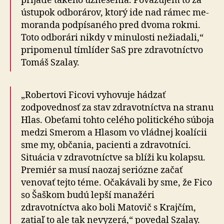
prijatie takého uznesenia. Považujem to za
ústupok odborárov, ktorý ide nad rámec me­
mo­ran­da podpísaného pred dvoma rokmi.
Toto odborári nikdy v minulosti nežiadali,“
pripomenul tímlíder SaS pre zdravotníctvo
Tomáš Szalay.
„Robertovi Ficovi vyhovuje hádzať
zodpovednosť za stav zdravotníctva na stranu
Hlas. Obeťami tohto celého politického súboja
medzi Smerom a Hlasom vo vládnej koalícii
sme my, občania, pacienti a zdravotníci.
Situácia v zdravotníctve sa blíži ku kolapsu.
Premiér sa musí naozaj seriózne začať
venovať tejto téme. Oča­ká­va­li by sme, že Fico
so Šaškom budú lepší manažéri
zdravotníctva ako boli Matovič s Krajčím,
zatiaľ to ale tak nevyzerá,“ povedal Szalay.