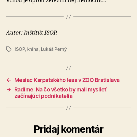
Vchod je oproti že­lez­nič­nej ne­moc­ni­ci.
Autor: Inštitút ISOP.
ISOP
,
kniha
,
Lukáš Perný
Značky
←
Mesiac Karpatského lesa v ZOO Bratislava
→
Radíme: Na čo všetko by mali myslieť
začínajúci podnikatelia
Pridaj komentár