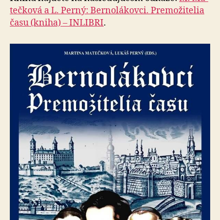
teč­ko­vá a L. Perný: Ber­no­lá­kov­ci. Pre­mo­ži­te­lia
času (kniha) – INLIBRI
.