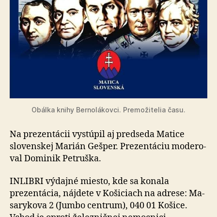
Obálka knihy Bernolákovci. Pre­mo­ži­te­lia času.
Na prezentácii vystúpil aj predseda Matice
slovenskej Marián Gešper. Pre­zen­tá­ciu mo­de­ro­
val Do­mi­nik Petruška.
INLIBRI výdajné miesto, kde sa konala
prezentácia, náj­de­te v Ko­ši­ciach na adrese: Ma­
sa­ry­ko­va 2 (Jumbo cen­trum), 040 01 Ko­ši­ce.