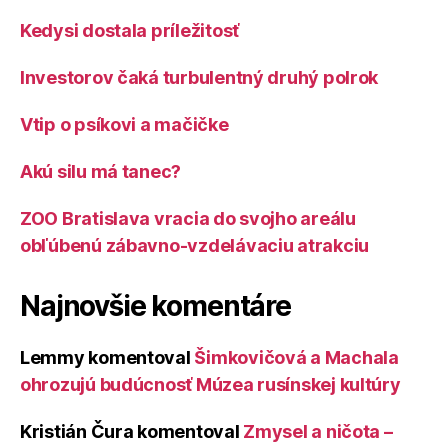
Kedysi dostala príležitosť
Investorov čaká turbulentný druhý polrok
Vtip o psíkovi a mačičke
Akú silu má tanec?
ZOO Bratislava vracia do svojho areálu
obľúbenú zábavno-vzdelávaciu atrakciu
Najnovšie komentáre
Lemmy
komentoval
Šimkovičová a Machala
ohrozujú budúcnosť Múzea rusínskej kultúry
Kristián Čura
komentoval
Zmysel a ničota –