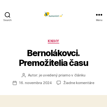
Search
Menu
Humanisti.sk
Kategórie
KNIHY
Bernolákovci.
Premožitelia času
Autor:
je uvedený priamo v článku
Autor
článku
na
16. novembra 2024
Žiadne komentáre
Dátum
Bernolá
článku
Premoži
času