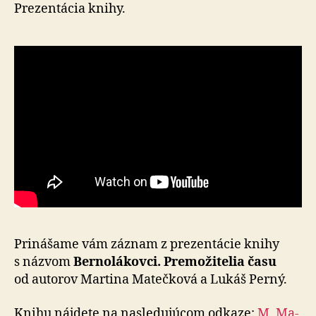
Prezentácia knihy.
Prinášame vám záznam z prezentácie knihy
s náz­vom
Ber­no­lá­kov­ci. Pre­mo­ži­te­lia času
od au­to­rov Mar­ti­na Matečková a Lu­káš Perný.
Knihu nájdete na nasledujúcom odkaze:
M. Ma­