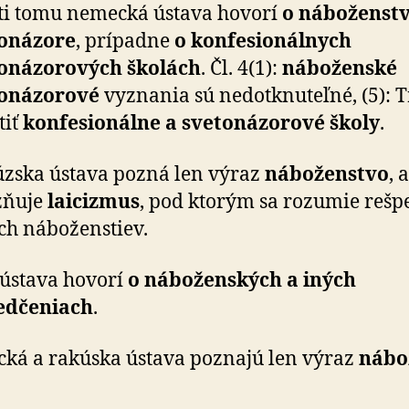
ti tomu nemecká ústava hovorí
o ná­bo­žen­st
tonázore
, prípadne
o konfesionálnych
tonázorových školách
. Čl. 4(1):
ná­bo­žen­ské
tonázorové
vyznania sú nedotknuteľné, (5): 
tiť
konfesionálne a svetonázorové školy
.
zska ústava pozná len výraz
ná­bo­žen­stvo
, 
zňuje
laicizmus
, pod ktorým sa rozumie rešp
h ná­bo­žen­stiev.
ústava hovorí
o ná­bo­žen­ských a iných
edčeniach
.
ká a rakúska ústava poznajú len výraz
ná­bo