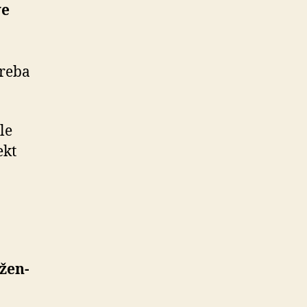
ve
Treba
ale
ekt
­žen­