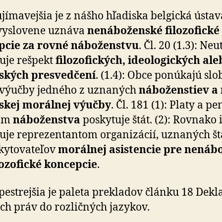
jímavejšia je z nášho hľadiska belgická ústav
vyslovene uznáva
nená­bo­žen­ské filozofické
cie za rovné ná­bo­žen­stvu
. Čl. 20 (1.3): Neu
uje rešpekt
filozofických, ideologických ale
­ských presvedčení
. (1.4): Obce ponúkajú sl
 výučby jedného z uznaných
ná­bo­žen­stiev a
­skej morálnej výučby
. Čl. 181 (1): Platy a pe
ľom
ná­bo­žen­stva
poskytuje štát. (2): Rovnako 
uje reprezentantom organizácií, uznaných š
kytovateľov
morálnej asistencie pre nená­bo
lozofické koncepcie
.
pestrejšia je paleta prekladov článku 18 Dekl
ch práv do rozličných jazykov.