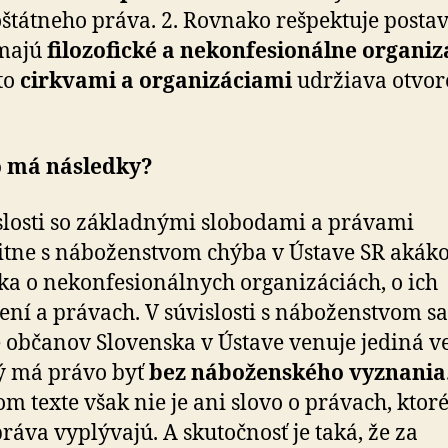
štátneho práva. 2. Rovnako rešpektuje postav
 majú
filozofické a nekonfesionálne organiz
to
cirkvami a organizáciami
udržiava otvo
.
o má následky?
slosti so základnými slobodami a právami
itne s ná­bo­žen­stvom chýba v Ústave SR akák
a o nekonfesionálnych organizáciách, o ich
ení a právach. V súvislosti s ná­bo­žen­stvom sa
e občanov Slovenska v Ústave venuje jediná ve
ý má právo byť
bez ná­bo­žen­ského vyznania
om texte však nie je ani slovo o právach, ktoré
práva vyplývajú. A skutočnosť je taká, že za