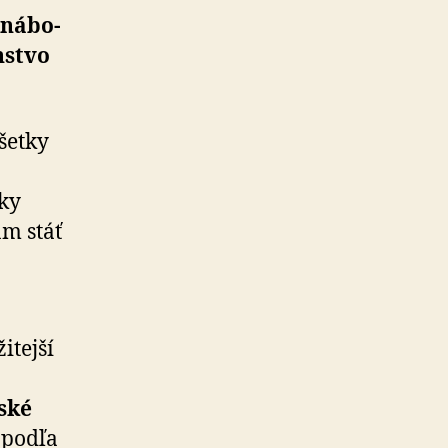
ná­bo­
n­stvo
šetky
cky
am stáť
itejší
­ské
 podľa