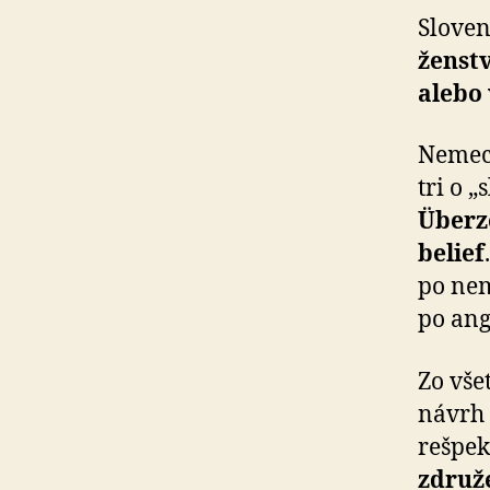
Sloven
žen­st
alebo 
Nemeck
tri o 
Überz
belief
po ne
po ang
Zo vše
návrh
rešpek
združ