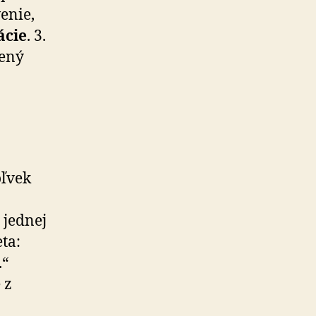
enie,
ácie
. 3.
rený
oľvek
 jednej
ta:
.“
 z