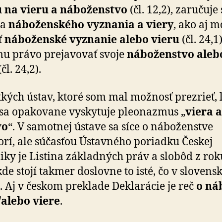
u
na vieru a ná­bo­žen­stvo
(čl. 12,2), zaručuje 
da
ná­bo­žen­ského vyznania a viery
, ako aj 
ť
ná­bo­žen­ské vyznanie alebo vieru
(čl. 24,1
mu právo prejavovať svoje
ná­bo­žen­stvo aleb
čl. 24,2).
tkých ústav, ktoré som mal možnosť prezrieť, 
 sa opakovane vyskytuje pleonazmus „
viera a
vo
“. V samotnej ústave sa síce o ná­bo­žen­stve
rí, ale súčasťou Ústavného poriadku Českej
iky je Listina základných práv a slobôd z rok
kde stojí takmer doslovne to isté, čo v slovensk
. Aj v českom preklade Deklarácie je reč
o ná­
/alebo viere
.