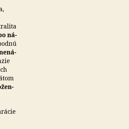
a,
tralita
bo ná­
obodnú
 nená­
nzie
ich
tátom
­žen­
arácie