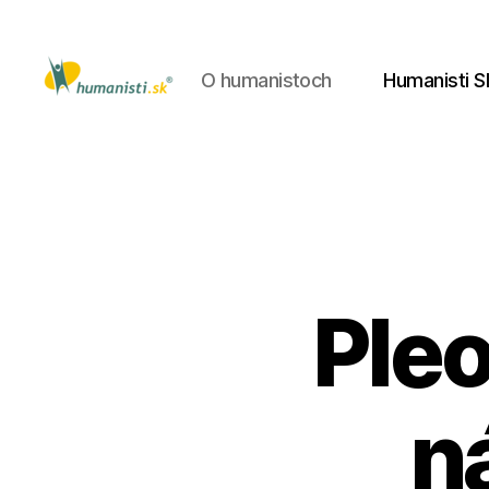
O humanistoch
Humanisti S
Humanisti.sk
Ple
n