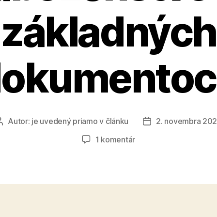
základných
dokumentoc
Autor:
je uvedený priamo v článku
2. novembra 20
Autor
Dátum
článku
článku
na
1 komentár
Pleonazmus
„viera
a
náboženstvo“
v
základných