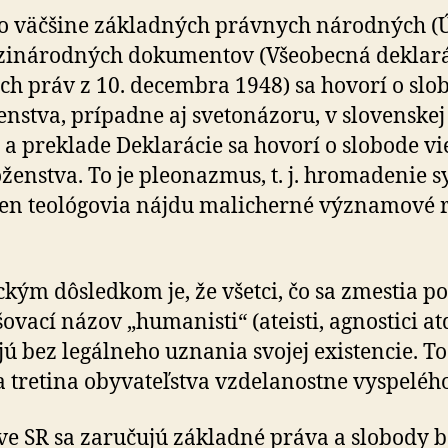
dokumentoch
 väčšine základných právnych národných (Ú
i­ná­rod­ných do­ku­men­tov (Vše­o­becná de­kla­rá
ch práv z 10. de­cem­bra 1948) sa hovorí o slo­b
en­stva, prí­padne aj sve­to­ná­zo­ru, v slo­ven­skej
a pre­kla­de De­kla­rá­cie sa hovorí o slo­bo­de v
­žen­stva. To je ple­o­nazmus, t. j. hro­ma­de­nie s
n teo­ló­go­via nájdu ma­li­cher­né význa­mo­vé r
ckým dôsledkom je, že všetci, čo sa zmestia p
šovací názov „humanisti“ (ateisti, agnostici atď
jú bez legálneho uznania svojej existencie. To
 tretina obyvateľstva vzdelanostne vyspelého
ve SR sa zaručujú základné práva a slobody 