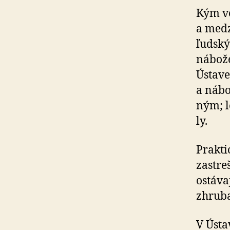
Kým vo
a me­dz
ľudský
ná­bo­ž
Ústave 
a ná­bo
ným; le
ly.
Prakti
zastre
ostáva
zhruba
V Ústa