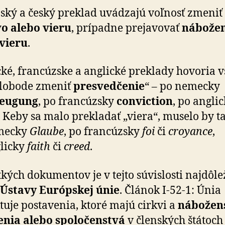
ský a český preklad uvádzajú voľnosť zmeniť
vo alebo vieru
, prípadne prejavovať
ná­bo­že
vieru
.
é, francúzske a anglické preklady hovoria v
„slobode zmeniť
presvedčenie
“ – po nemecky
eugung
, po francúzsky
conviction
, po angli
. Keby sa malo prekladať „viera“, muselo by t
mecky
Glaube
, po francúzsky
foi
či
croyance
,
licky
faith
či
creed
.
tkých dokumentov je v tejto súvislosti najdôlež
Ústavy Európskej únie
. Článok I-52-1: Únia
tuje postavenia, ktoré majú cirkvi a
ná­bo­žen
enia alebo spoločenstvá
v členských štátoch