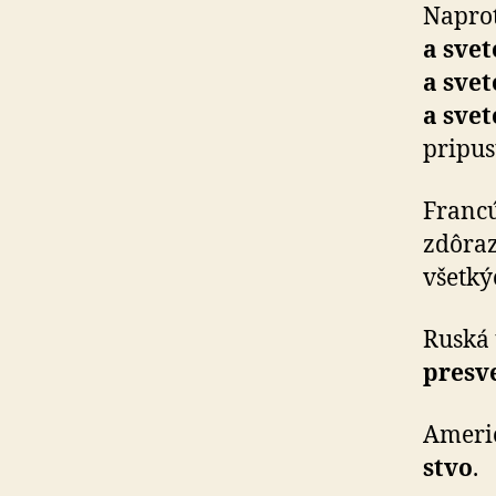
Napro
a sve
a sve
a sve
pripus
Francú
zdôra
všetkýc
Ruská 
presv
Americ
stvo
.