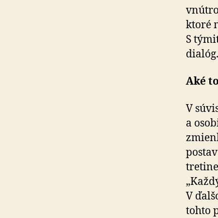
vnútro
ktoré
S tými
dialóg
Aké t
V súvi
a osob
zmienk
postav
tretin
„Každ
V ďalš
tohto 