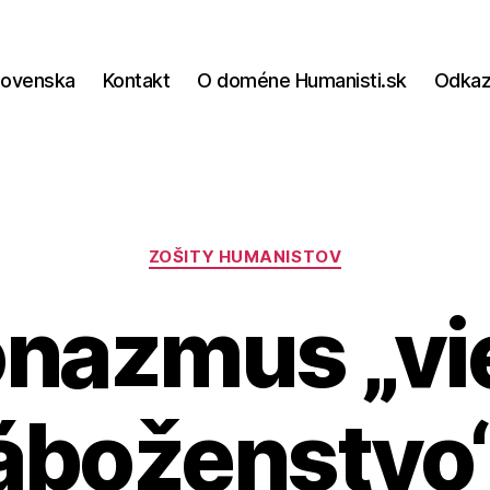
lovenska
Kontakt
O doméne Humanisti.sk
Odka
Kategórie
ZOŠITY HUMANISTOV
onazmus „vie
áboženstvo“