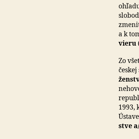
ohľad
slobo
zmeni
a k to
vieru
(
Zo vše
českej
žen­st
nehovo
republ
1993, 
Ústave
stve a