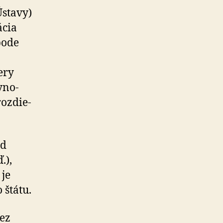
stavy)
­cia
o­de
iery
y­no­
oz­die­
od
.),
 je
 štátu.
bez