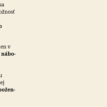
sa
možnosť
)
o
len v
 ná­bo­
u
ej
bo­žen­