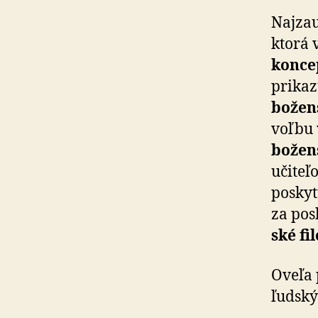
Najzau
ktorá 
koncep
prikaz
bo­žen
voľbu
bo­žen
učite
poskyt
za pos
ské fi
Oveľa 
ľudský