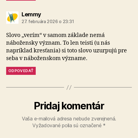
hovorí:
Lemmy
27. februára 2026 o 23:31
Slovo „verím“ v samom základe nemá
nábožensky význam. To len teisti (u nás
napríklad kresťania) si toto slovo uzurpujú pre
seba v náboženskom význame.
ODPOVEDAŤ
Pridaj komentár
Vaša e-mailová adresa nebude zverejnená.
Vyžadované polia sú označené
*