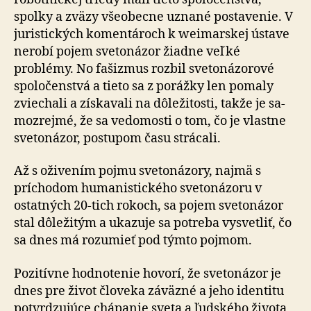
spolky a zväzy všeobecne uznané postavenie. V
ju­ris­tic­kých komentároch k weimarskej ústave
nerobí pojem svetonázor žiadne veľké
problémy. No fašizmus rozbil svetonázorové
spoločenstvá a tieto sa z porážky len pomaly
zviechali a získavali na dôležitosti, takže je sa­
mo­zrej­mé, že sa vedomosti o tom, čo je vlastne
svetonázor, postupom času strácali.
Až s oživením pojmu svetonázory, najmä s
príchodom humanistického svetonázoru v
ostatných 20-tich rokoch, sa pojem svetonázor
stal dôležitým a ukazuje sa potreba vysvetliť, čo
sa dnes má rozumieť pod týmto pojmom.
Pozitívne hodnotenie hovorí, že svetonázor je
dnes pre život človeka záväzné a jeho identitu
potvrdzujúce chá­pa­nie sveta a ľudského života,