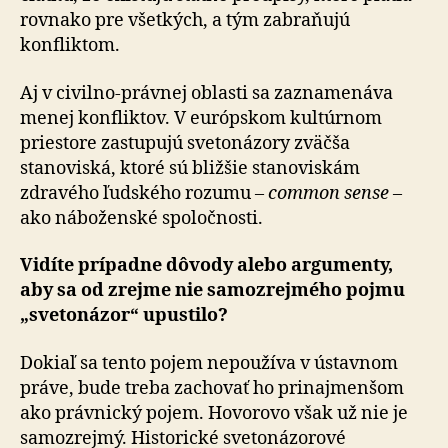
rovnako pre všetkých, a tým zabraňujú
konfliktom.
Aj v civilno-právnej oblasti sa zaznamenáva
menej kon­flik­tov. V európskom kultúrnom
priestore zastupujú sve­to­ná­zo­ry zväčša
stanoviská, ktoré sú bližšie stanoviskám
zdravého ľudského rozumu –
common sense
–
ako ná­bo­žen­ské spoločnosti.
Vidíte prípadne dôvody alebo argumenty,
aby sa od zrejme nie samozrejmého pojmu
„svetonázor“ upus­ti­lo?
Dokiaľ sa tento pojem nepoužíva v ústavnom
práve, bude treba zachovať ho prinajmenšom
ako právnický pojem. Hovorovo však už nie je
samozrejmý. Historické sve­to­ná­zo­ro­vé