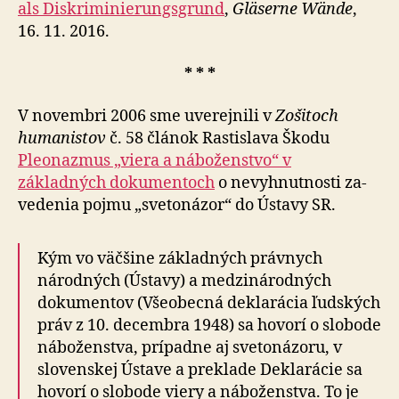
als Diskriminierungsgrund
,
Gläserne Wände
,
16. 11. 2016.
* * *
V novembri 2006 sme uverejnili v
Zošitoch
humanistov
č. 58 článok Rastislava Škodu
Pleonazmus „viera a ná­bo­žen­stvo“ v
základných dokumentoch
o nevyhnutnosti za­
ve­de­nia pojmu „svetonázor“ do Ústavy SR.
Kým vo väčšine základných právnych
národných (Ústavy) a medzinárodných
dokumentov (Všeobecná deklarácia ľudských
práv z 10. decembra 1948) sa ho­vo­rí o slobode
náboženstva, prí­pad­ne aj sve­to­ná­zo­ru, v
slovenskej Ústave a preklade Deklarácie sa
hovorí o slobode viery a náboženstva. To je