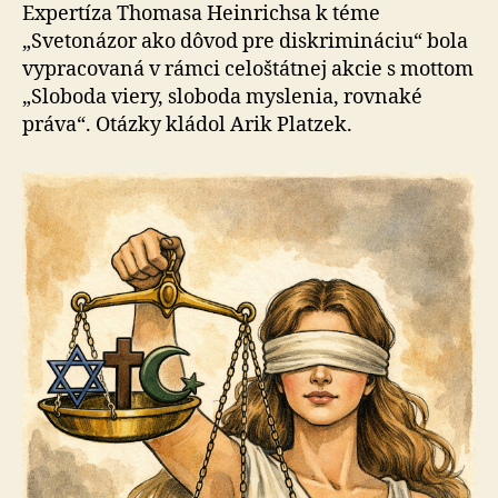
diskriminác
Expertíza Thomasa Heinrichsa k téme
„Svetonázor ako dôvod pre diskrimináciu“ bola
vypracovaná v rámci ce­lo­štát­nej akcie s mottom
„Sloboda viery, sloboda myslenia, rovnaké
práva“. Otázky kládol Arik Platzek.