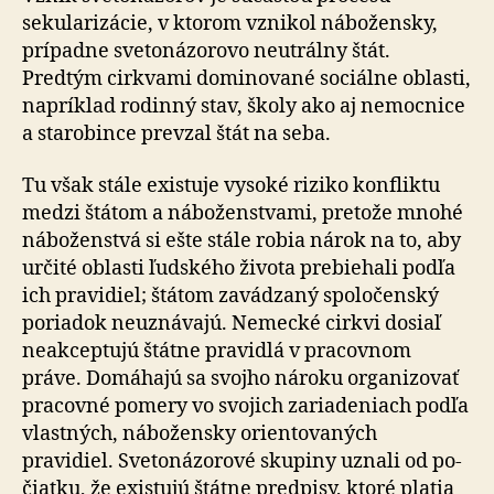
sekularizácie, v ktorom vznikol ná­bo­žen­sky,
prí­pad­ne sve­to­ná­zo­ro­vo neutrálny štát.
Predtým cirkvami dominované sociálne oblasti,
napríklad rodinný stav, školy ako aj nemocnice
a starobince prevzal štát na seba.
Tu však stále existuje vysoké riziko konfliktu
medzi štátom a náboženstvami, pretože mnohé
náboženstvá si ešte stále robia nárok na to, aby
určité oblasti ľudského života prebiehali podľa
ich pravidiel; štátom zavádzaný spoločenský
poriadok neuznávajú. Nemecké cirkvi dosiaľ
neakceptujú štátne pravidlá v pracovnom
práve. Do­má­ha­jú sa svojho nároku organizovať
pracovné pomery vo svo­jich zariadeniach podľa
vlastných, nábožensky orien­to­va­ných
pravidiel. Svetonázorové skupiny uznali od po­
čiat­ku, že existujú štátne predpisy, ktoré platia