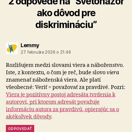
2 odpovede na “Svetonázor
ako dôvod pre
diskrimináciu”
hovorí:
Lemmy
27. februára 2026 o 21:46
Rozlišujem medzi slovami viera a náboženstvo.
Iste, z kontextu, o čom je reč, bude slovo
viera
znamenať náboženská viera. Ale platí
všeobecné: Veriť = považovať za pravdivé. Pozri:
Viera je pozitívny postoj adresáta tvrdenia k
autorovi, pri ktorom adresát považuje
informáciu autora za pravdivú, opierajúc sa o
akékoľvek dôvody
.
ODPOVEDAŤ