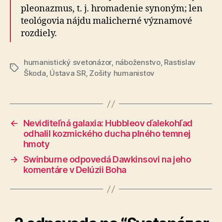
pleonazmus, t. j. hromadenie synoným; len
teológovia nájdu malicherné významové
rozdiely.
humanistický svetonázor
,
náboženstvo
,
Rastislav
Značky
Škoda
,
Ústava SR
,
Zošity humanistov
←
Neviditeľná galaxia: Hubbleov ďalekohľad
odhalil kozmického ducha plného temnej
hmoty
→
Swinburne odpovedá Dawkinsovi na jeho
komentáre v Delúzii Boha