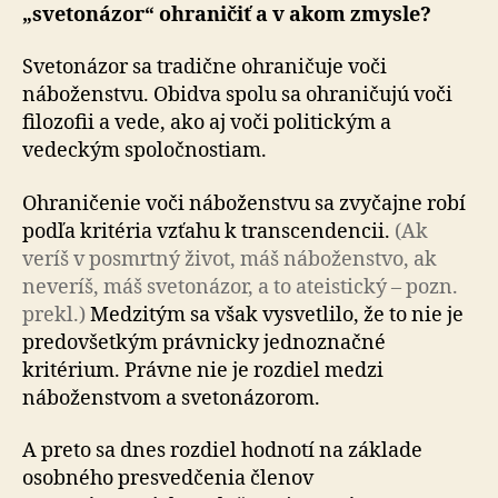
„sve­to­ná­zor“ ohraničiť a v akom zmysle?
Svetonázor sa tradične ohraničuje voči
náboženstvu. Obidva spolu sa ohraničujú voči
filozofii a vede, ako aj voči politickým a
vedeckým spoločnostiam.
Ohraničenie voči náboženstvu sa zvyčajne robí
podľa kritéria vzťahu k transcendencii.
(Ak
veríš v posmrtný život, máš náboženstvo, ak
neveríš, máš svetonázor, a to ateistický – pozn.
prekl.)
Medzitým sa však vysvetlilo, že to nie je
predovšetkým právnicky jednoznačné
kritérium. Právne nie je rozdiel medzi
náboženstvom a sve­to­ná­zo­rom.
A preto sa dnes rozdiel hodnotí na základe
osobného presvedčenia členov