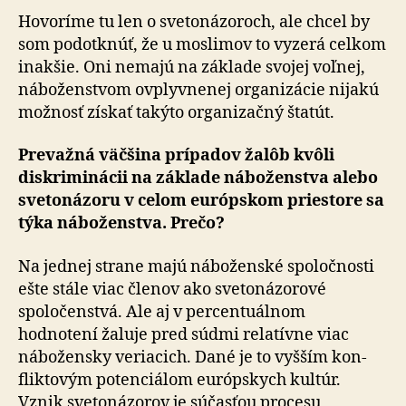
Hovoríme tu len o svetonázoroch, ale chcel by
som po­dot­knúť, že u moslimov to vyzerá celkom
inakšie. Oni ne­ma­jú na základe svojej voľnej,
náboženstvom ovplyvnenej organizácie nijakú
možnosť získať takýto organizačný štatút.
Prevažná väčšina prípadov žalôb kvôli
diskriminácii na základe náboženstva alebo
svetonázoru v celom európskom priestore sa
týka náboženstva. Prečo?
Na jednej strane majú náboženské spoločnosti
ešte stále viac členov ako svetonázorové
spoločenstvá. Ale aj v percentuálnom
hodnotení žaluje pred súdmi relatívne viac
nábožensky veriacich. Dané je to vyšším kon­
flik­to­vým potenciálom európskych kultúr.
Vznik svetonázorov je súčasťou procesu