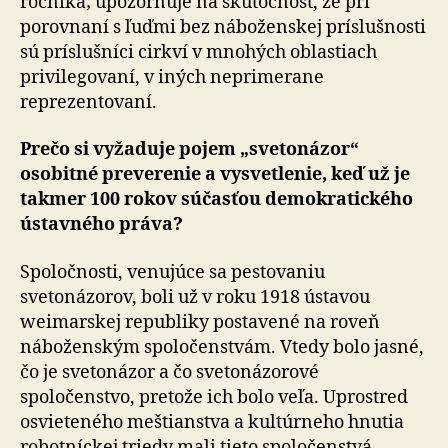
ročníka; upozorňuje na skutočnosť, že pri
porovnaní s ľuďmi bez náboženskej príslušnosti
sú príslušníci cirkví v mnohých oblastiach
privilegovaní, v iných neprimerane
reprezentovaní.
Prečo si vyžaduje pojem „svetonázor“
osobitné pre­ve­re­nie a vysvetlenie, keď už je
takmer 100 rokov sú­čas­ťou demokratického
ústavného práva?
Spoločnosti, venujúce sa pestovaniu
svetonázorov, boli už v roku 1918 ústavou
weimarskej republiky postavené na roveň
náboženským spoločenstvám. Vtedy bolo jasné,
čo je svetonázor a čo svetonázorové
spoločenstvo, pretože ich bolo veľa. Uprostred
osvieteného meštianstva a kul­túr­ne­ho hnutia
robotníckej triedy mali tieto spoločenstvá,