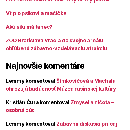
Vtip o psíkovi a mačičke
Akú silu má tanec?
ZOO Bratislava vracia do svojho areálu
obľúbenú zábavno-vzdelávaciu atrakciu
Najnovšie komentáre
Lemmy
komentoval
Šimkovičová a Machala
ohrozujú budúcnosť Múzea rusínskej kultúry
Kristián Čura
komentoval
Zmysel a ničota –
osobná púť
Lemmy
komentoval
Zábavná diskusia pri čaji