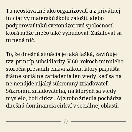
Tu neostáva iné ako organizovať, a z privátnej
iniciatívy materskú školu založiť, alebo
podporovať takú sve­to­ná­zo­ro­vú spoločnosť,
ktorá môže niečo také vybudovať. Za­ža­lo­vať sa
tu nedá nič.
To, že dnešná situácia je taká ťažká, zaviňuje
tzv. princíp subsidiarity. V 60. rokoch minulého
storočia presadili cirkvi zákon, ktorý pripúšťa
štátne sociálne zariadenia len vtedy, keď sa na
ne nenájde nijaký súkromný zriaďovateľ.
Súkromní zriaďovatelia, na ktorých sa vtedy
myslelo, boli cirkvi. Aj z toho žriedla pochádza
dnešná dominancia cirkví v sociálnej oblasti.