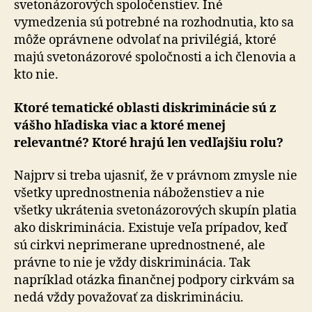
svetonázorových spoločenstiev. Iné
vymedzenia sú potrebné na rozhodnutia, kto sa
môže oprávnene odvolať na privilégiá, ktoré
majú sve­to­ná­zo­ro­vé spoločnosti a ich členovia a
kto nie.
Ktoré tematické oblasti diskriminácie sú z
vášho hľadiska viac a ktoré menej
relevantné? Ktoré hrajú len vedľajšiu rolu?
Najprv si treba ujasniť, že v právnom zmysle nie
všetky uprednostnenia náboženstiev a nie
všetky ukrátenia svetonázorových skupín platia
ako diskriminácia. Existuje veľa prípadov, keď
sú cirkvi neprimerane uprednostnené, ale
právne to nie je vždy diskriminácia. Tak
napríklad otázka finančnej podpory cirkvám sa
nedá vždy považovať za diskrimináciu.