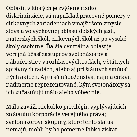
Oblasti, v ktorých je zvýšené riziko
diskriminácie, sú napríklad pracovné pomery v
cirkevných zariadeniach v najširšom zmysle
slova a vo výchovnej oblasti detských jaslí,
materských škôl, cirkevných škôl až po vysoké
školy osobitne. Ďalšia centrálna oblasť je
verejná účasť zá­stup­cov svetonázorov a
náboženstiev v rozhlasových radách, v štátnych
správnych radách, alebo aj pri štátnych smú­toč­
ných aktoch. Aj tu sú náboženstvá, najmä cirkvi,
nad­mer­ne reprezentované, kým svetonázory sa
ich zú­čas­tňu­jú málo alebo vôbec nie.
Málo zaváži niekoľko privilégií, vyplývajúcich
zo štatútu korporácie verejného práva;
svetonázorové skupiny, ktoré tento status
nemajú, mohli by ho pomerne ľahko získať.