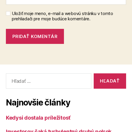
Uložiť moje meno, e-mail a webovú stránku v tomto
prehliadači pre moje budúce komentáre.
Vyhľadať:
Najnovšie články
Kedysi dostala príležitosť
Investorov čaká turbulentný druhý polrok