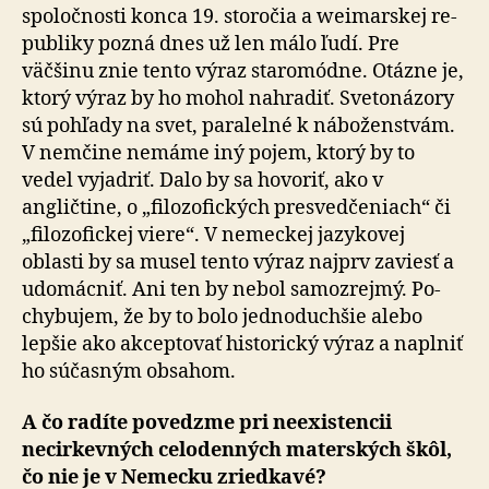
spoločnosti konca 19. storočia a weimarskej re­
pub­li­ky pozná dnes už len málo ľudí. Pre
väčšinu znie tento výraz staromódne. Otázne je,
ktorý výraz by ho mohol nahradiť. Svetonázory
sú pohľady na svet, pa­ra­lel­né k náboženstvám.
V nemčine nemáme iný pojem, ktorý by to
vedel vyjadriť. Dalo by sa hovoriť, ako v
angličtine, o „filozofických presvedčeniach“ či
„filozofickej viere“. V nemeckej jazykovej
oblasti by sa musel tento výraz najprv zaviesť a
udomácniť. Ani ten by nebol samozrejmý. Po­
chy­bu­jem, že by to bolo jednoduchšie alebo
lepšie ako ak­cep­to­vať historický výraz a naplniť
ho súčasným obsahom.
A čo radíte povedzme pri neexistencii
necirkevných celodenných materských škôl,
čo nie je v Nemecku zriedkavé?