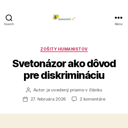
Search
Menu
Humanisti.sk
Kategórie
ZOŠITY HUMANISTOV
Svetonázor ako dôvod
pre diskrimináciu
Autor:
je uvedený priamo v článku
Autor
článku
na
27. februára 2026
2 komentáre
Dátum
Svetonázo
článku
ako
dôvod
pre