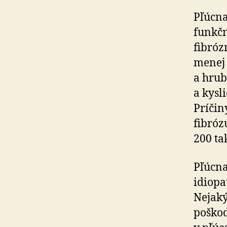
Pľúcna
funkč
fibróz
menej 
a hrub
a kysl
Príčin
fibróz
200 ta
Pľúcna
idiopa
Nejaký
poškod