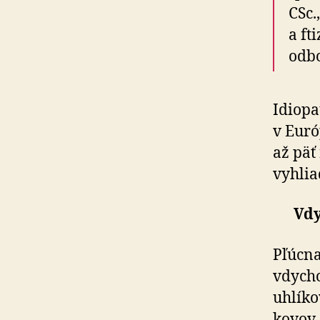
CSc.
a ft
odbo
Idiopa
v Euró
až päť
vyhlia
Vdy
Pľúcna
vdycho
uhlíko
kovov,