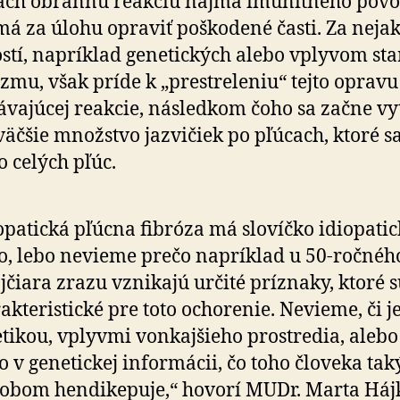
ach obrannú reakciu najmä imunitného pôvo
má za úlohu opraviť poškodené časti. Za neja
stí, napríklad genetických alebo vplyvom sta
zmu, však príde k „prestreleniu“ tejto opravu
vajúcej reakcie, následkom čoho sa začne vy
väčšie množstvo jazvičiek po pľúcach, ktoré sa
o celých pľúc.
opatická pľúcna fibróza má slovíčko idiopati
o, lebo nevieme prečo napríklad u 50-ročnéh
jčiara zrazu vznikajú určité príznaky, ktoré 
akteristické pre toto ochorenie. Nevieme, či je
tikou, vplyvmi vonkajšieho prostredia, alebo 
o v genetickej informácii, čo toho človeka ta
obom hendikepuje,“ hovorí MUDr. Marta Háj