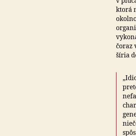
v pľúc
ktorá 
okolno
organi
vykoná
čoraz 
šíria d
„Idi
pret
nefa
char
gene
nieč
spôs