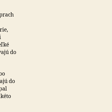
 prach
rie,
i
eľké
vajú do
ebo
vajú do
pal
akéto