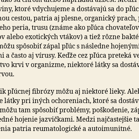
viny, ktoré vdychujeme a dostávajú sa do pľúc
ou cestou, patria aj plesne, organický prach,
ieho peria, trusu (známe ako pľúca chovateľov
v alebo exotických vtákov) a tiež rôzne bakté
môžu spôsobiť zápal pľúc s následne hojeným
i a často aj vírusy. Keďže cez pľúca preteká v
vo krvi v organizme, niektoré látky sa dostá
rvou.
ik pľúcnej fibrózy môžu aj niektoré lieky. Al
e látky pri iných ochoreniach, ktoré sa dostá
 môžu tam spôsobiť problémy, poškodenie, zá
edné hojenie jazvičkami. Medzi najčastejšie t
nia patria reumatologické a autoimunitné.