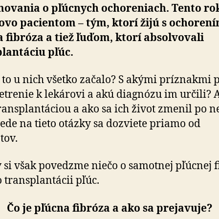
movania o pľúcnych ochoreniach. Tento ro
lovo pacientom – tým, ktorí žijú s ochoren
 fibróza a tiež ľuďom, ktorí absolvovali
lantáciu pľúc.
 to u nich všetko začalo? S akými príznakmi p
etrenie k lekárovi a akú diagnózu im určili? A
ransplantáciou a ako sa ich život zmenil po n
de na tieto otázky sa dozviete priamo od
tov.
 si však povedzme niečo o samotnej pľúcnej f
o transplantácii pľúc.
Čo je pľúcna fibróza a ako sa prejavuje?