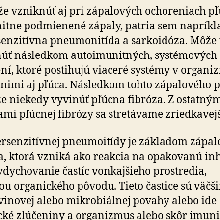
e vzniknúť aj pri zápalových ochoreniach pľú
itne podmienené zápaly, patria sem napríkl
enzitívna pneumonitída a sarkoidóza. Môže 
núť následkom autoimunitných, systémových
ní, ktoré postihujú viaceré systémy v organi
nimi aj pľúca. Následkom tohto zápalového 
e niekedy vyvinúť pľúcna fibróza. Z ostatný
ami pľúcnej fibrózy sa stretávame zriedkavejš
rsenzitívnej pneumoitídy je základom zápal
a, ktorá vzniká ako reakcia na opakovanú in
vdychovanie častíc vonkajšieho prostredia,
ou organického pôvodu. Tieto častice sú väčš
vinovej alebo mikrobiálnej povahy alebo ide 
ké zlúčeniny a organizmus alebo skôr imuni