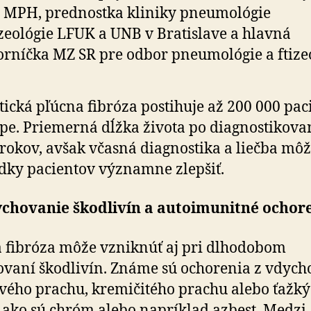
, MPH, prednostka kliniky pneumológie
izeológie LFUK a UNB v Bratislave a hlavná
rníčka MZ SR pre odbor pneumológie a ftizeo
tická pľúcna fibróza postihuje až 200 000 pac
pe. Priemerná dĺžka života po diagnostikovaní
 rokov, avšak včasná diagnostika a liečba mô
dky pacientov významne zlepšiť.
chovanie škodlivín a autoimunitné ochor
 fibróza môže vzniknúť aj pri dlhodobom
vaní škodlivín. Známe sú ochorenia z vdych
vého prachu, kremičitého prachu alebo ťažk
 ako sú chróm alebo napríklad azbest. Medzi