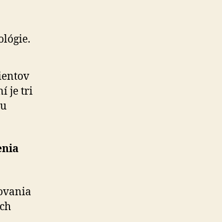
lógie.
ientov
 je tri
žu
enia
ovania
ých