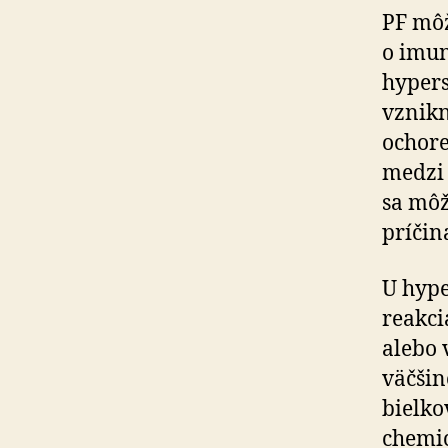
PF môž
o imun
hypers
vznik
ochore
medzi 
sa môž
príčin
U hype
reakci
alebo 
väčšin
bielko
chemic