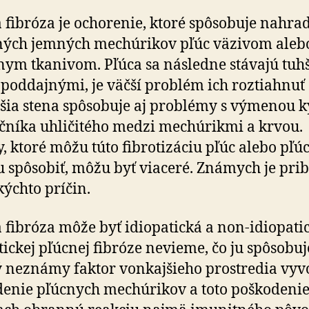
 fibróza je ochorenie, ktoré spôsobuje nahra
ných jemných mechúrikov pľúc väzivom aleb
nym tkanivom. Pľúca sa následne stávajú tuh
poddajnými, je väčší problém ich roztiahnuť
šia stena spôsobuje aj problémy s výmenou k
ičníka uhličitého medzi mechúrikmi a krvou.
y, ktoré môžu túto fibrotizáciu pľúc alebo pľú
u spôsobiť, môžu byť viaceré. Známych je prib
kýchto príčin.
 fibróza môže byť idiopatická a non-idiopatic
tickej pľúcnej fibróze nevieme, čo ju spôsobuj
 neznámy faktor vonkajšieho prostredia vyv
enie pľúcnych mechúrikov a toto poškodenie