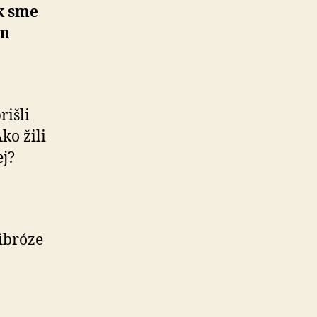
k sme
ím
rišli
ko žili
ej?
ibróze