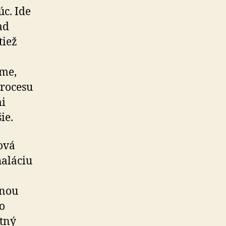
c. Ide
ad
tiež
zme,
procesu
mi
ie.
ová
haláciu
inou
o
tný