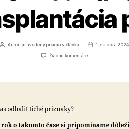
nsplantácia 
Autor:
je uvedený priamo v článku
1. októbra 202
Autor
Dátum
článku
článku
na
Žiadne komentáre
Pľúcna
fibróza:
Keď
je
poslednou
nádejou
transplantácia
as odhaliť tiché príznaky?
pľúc
 rok o takomto čase si pripomíname dôleži