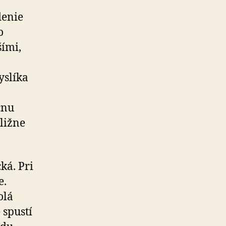
denie
o
šími,
yslíka
cnu
ližne
ká. Pri
e.
olá
 spustí