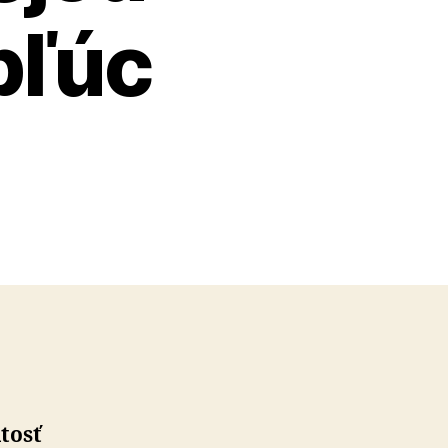
pľúc
4
tosť