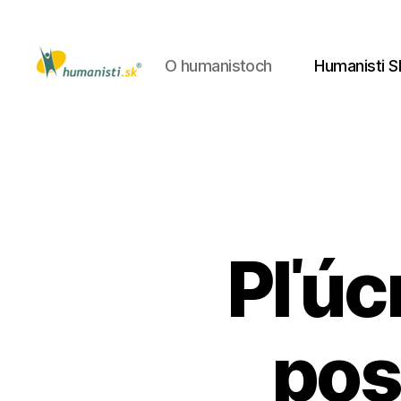
O humanistoch
Humanisti S
Humanisti.sk
Pľúcn
pos