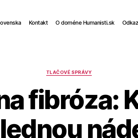
lovenska
Kontakt
O doméne Humanisti.sk
Odka
Kategórie
TLAČOVÉ SPRÁVY
a fibróza: 
lednou nád