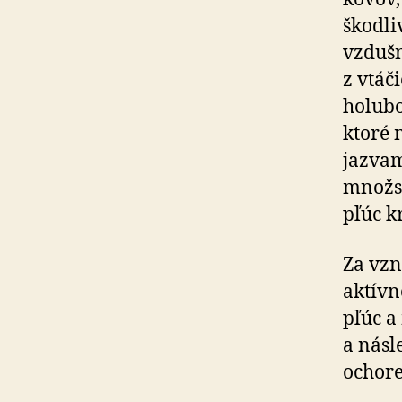
škodli
vzdušn
z vtáč
holubo
ktoré 
jazvam
množst
pľúc k
Za vzn
aktívn
pľúc a
a násl
ochore