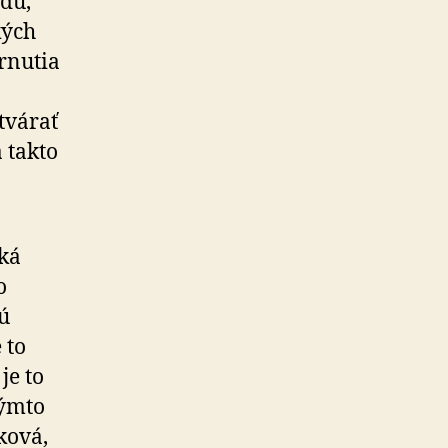
du,
kých
rnutia
tvárať
 takto
cká
o
sú
 to
je to
kýmto
ková,