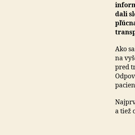
infor
dali s
pľúcna
transp
Ako sa
na vyš
pred t
Odpove
pacien
Najprv
a tiež 