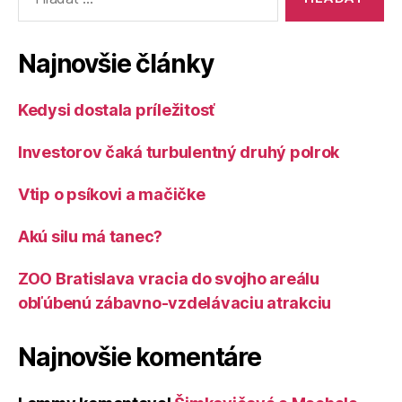
Najnovšie články
Kedysi dostala príležitosť
Investorov čaká turbulentný druhý polrok
Vtip o psíkovi a mačičke
Akú silu má tanec?
ZOO Bratislava vracia do svojho areálu
obľúbenú zábavno-vzdelávaciu atrakciu
Najnovšie komentáre