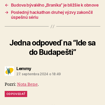
←
Budova bývalého „Braníka“ je bližšie k obnove
→
Posledný hackathon druhej výzvy zakončil
úspešnú sériu
Jedna odpoveď na “Ide sa
do Budapešti”
hovorí:
Lemmy
27. septembra 2024 o 18:49
Pozri:
Nota Bene
.
ODPOVEDAŤ