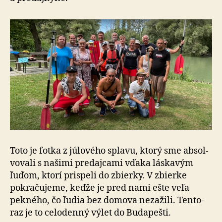
Toto je fotka z júlového splavu, ktorý sme absol­
vo­va­li s na­ši­mi pre­daj­cami vďaka láska­vým
ľuďom, ktorí prispeli do zbierky. V zbierke
pokra­ču­jeme, keďže je pred nami ešte veľa
pekného, čo ľudia bez domova ne­za­žili. Ten­to­
raz je to celo­denný výlet do Bu­da­pešti.