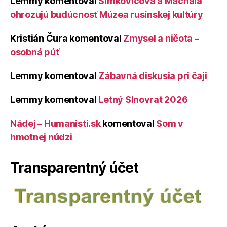
Lemmy
komentoval
Šimkovičová a Machala
ohrozujú budúcnosť Múzea rusínskej kultúry
Kristián Čura
komentoval
Zmysel a ničota –
osobná púť
Lemmy
komentoval
Zábavná diskusia pri čaji
Lemmy
komentoval
Letný Slnovrat 2026
Nádej – Humanisti.sk
komentoval
Som v
hmotnej núdzi
Transparentný účet