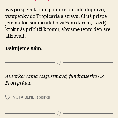
Váš príspevok nám pomôže uhradiť dopravu,
vstupenky do Tro­pi­caria a stravu. Či už prispe­
jete malou sumou alebo väčším darom, každý
krok nás priblíži k tomu, aby sme tento deň zre­
a­li­zo­va­li.
Ďakujeme vám.
Autorka: Anna Augustínová, fundraiserka OZ
Proti prúdu.
NOTA BENE
,
zbierka
Značky