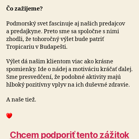
Čo zažijeme?
Podmorský svet fascinuje aj našich predajcov
a pre­daj­kyne. Preto sme sa spo­ločne s nimi
zhodli, že toho­ročný výlet bude patriť
Tropicariu v Bu­da­pešti.
Výlet dá našim klientom viac ako krásne
spomienky. Ide o nádej a mo­ti­vá­ciu kráčať ďalej.
Sme presved­čení, že po­dobné aktivity majú
hlboký po­zi­tívny vplyv na ich du­šev­né zdravie.
A naše tiež.
Chcem podporiť tento zá­ži­tok