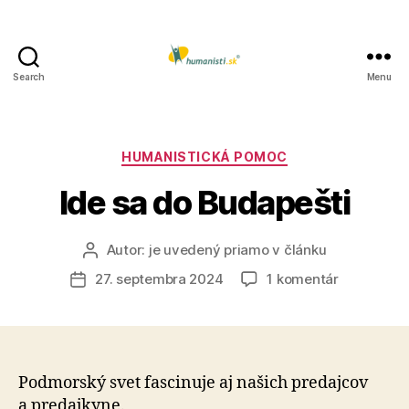
Search
Menu
Humanisti.sk
Kategórie
HUMANISTICKÁ POMOC
Ide sa do Budapešti
Autor:
je uvedený priamo v článku
Autor
článku
na
27. septembra 2024
1 komentár
Dátum
Ide
článku
sa
do
Budapešti
Podmorský svet fascinuje aj našich predajcov
a pre­daj­kyne.