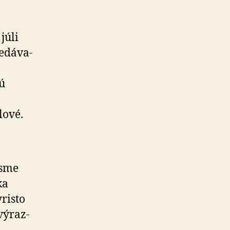
júli
­dá­va­
sú
lové.
 sme
ka
ri­sto
vý­raz­