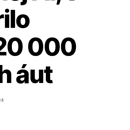
ilo
20 000
h áut
24