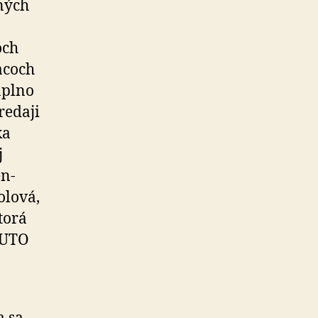
ných
och
acoch
aplno
e­daji
ka
j
en­
olová,
ktorá
 AUTO