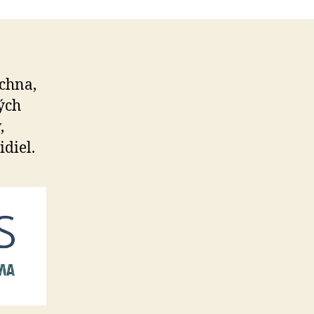
ch­na,
vých
,
idiel.