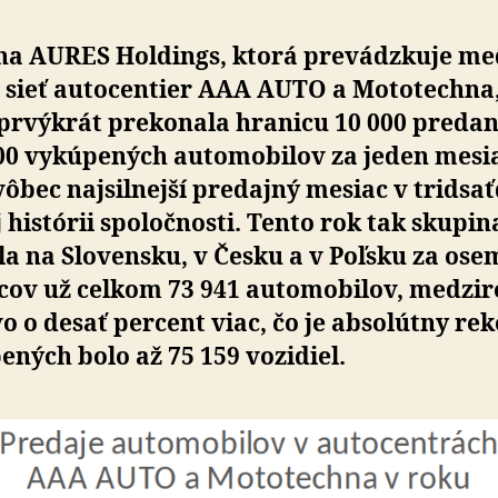
na AURES Holdings, ktorá prevádzkuje med
 sieť auto­centier AAA AUTO a Mo­to­tech­na,
prvý­krát prekonala hranicu 10 000 pre­da­
00 vy­kú­pe­ných auto­mo­bilov za jeden mesi
vôbec naj­sil­nejší predajný mesiac v tridsať
 histórii spo­loč­nosti. Tento rok tak skupin
a na Slo­ven­sku, v Česku a v Poľsku za ose
ov už celkom 73 941 auto­mo­bi­lov, medzi­
­vo o desať percent viac, čo je abso­lútny re
pe­ných bolo až 75 159 vozidiel.