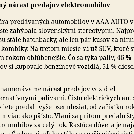
ný nárast predajov elektromobilov
úra predávaných automobilov v AAA AUTO v 
ste zahýbala slovenskými ste­re­o­typmi. Naj­pre
 sú stále hatch­backy, ale len pár kusov za nimi
i kombíky. Na tre­ťom mieste sú už SUV, ktoré 
 rokom obľú­be­nej­šie. Čo sa týka palív, 46 %
ov si kupovalo ben­zí­nové vo­zidlá, 51 % diese
znamenávame nárast predajov vozidiel
ternatívnymi palivami. Čisto elektrických áut
v lete predali vyše osem­de­siat, od za­čiatku ro
m viac ako päť­sto. Vlani sa pritom predalo šty­
tro­mo­bi­lov za celý rok. Rastúca dôvera je naj­