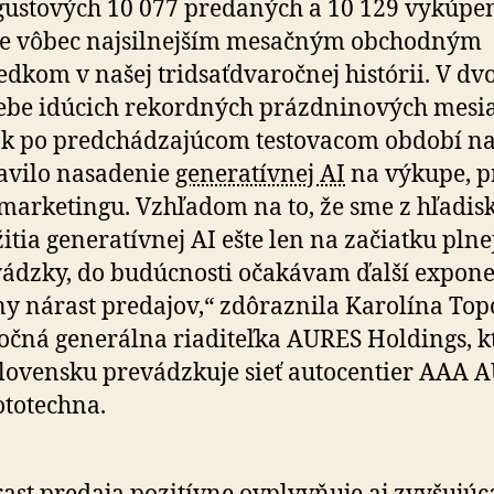
ustových 10 077 predaných a 10 129 vykúpe
je vôbec naj­sil­nej­ším mesačným obchodným
edkom v našej tridsať­dva­ročnej histórii. V dv
ebe idúcich rekordných prázdninových mesi
ak po pred­chá­dza­jú­com testo­va­com období n
avilo nasadenie
generatívnej AI
na vý­kupe, pr
 mar­ke­tingu. Vzhľadom na to, že sme z hľa­dis
itia generatívnej AI ešte len na za­čiatku plne
ádzky, do bu­dúc­nosti očakávam ďalší expo­n
ny nárast predajov,“ zdô­raz­nila Karolína Top
loč­ná ge­ne­rál­na ria­di­teľ­ka AURES Holdings, 
lo­ven­sku pre­vádz­ku­je sieť auto­centier AAA
to­tech­na.