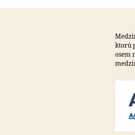
Medzin
ktorú 
osem m
medzi­