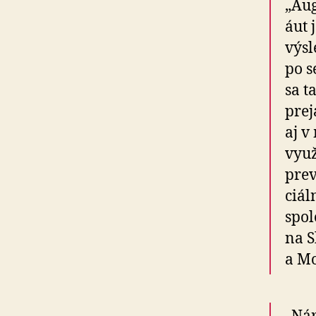
„Aug
áut 
výsl
po s
sa t
prej
aj v
využ
prev
ciál
spo­
na S
a Mo­