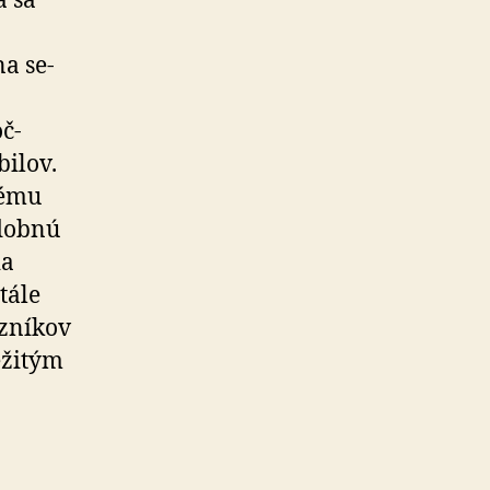
a sa
a se­
oč­
­bilov.
dému
odobnú
ia
stále
azníkov
ežitým