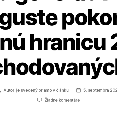
guste pokor
nú hranicu 
hodovanýc
Autor:
je uvedený priamo v článku
5. septembra 20
Autor
Dátum
článku
článku
na
Žiadne komentáre
AAA
AUTO,