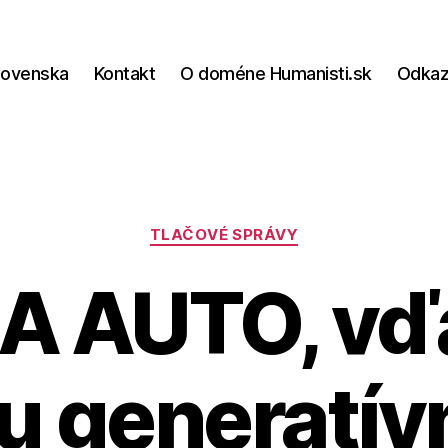
lovenska
Kontakt
O doméne Humanisti.sk
Odka
Kategórie
TLAČOVÉ SPRÁVY
A AUTO, vď
u generatívn