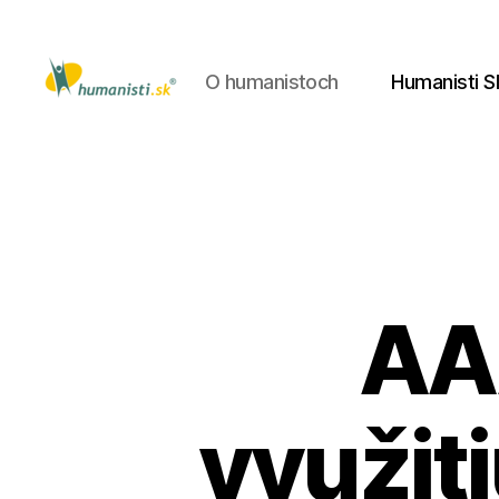
O humanistoch
Humanisti S
Humanisti.sk
AA
využiti