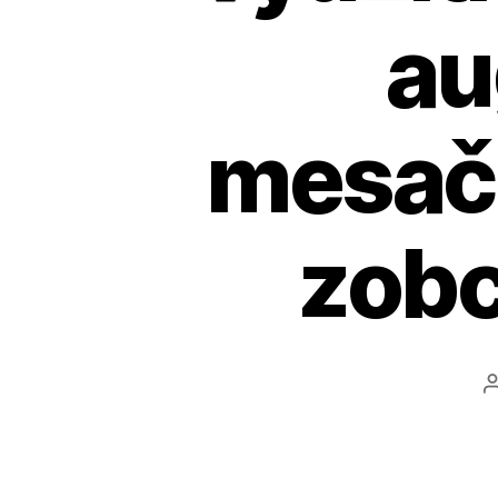
au
mesač
zobc