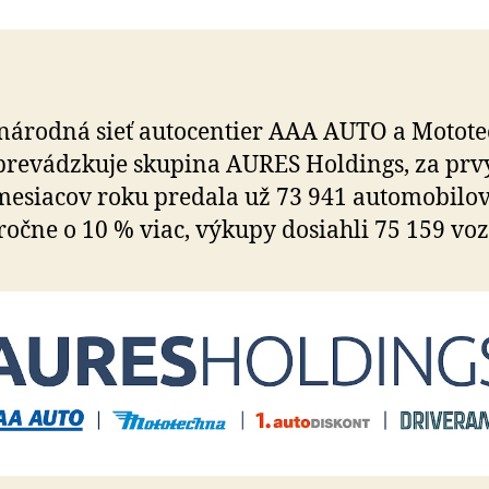
vďaka
využitiu
generatívnej
AI,
v
árodná sieť autocentier AAA AUTO a Mo­to­te
auguste
pre­vádz­kuje sku­pi­na AURES Holdings, za pr
pokorilo
mesačnú
e­sia­cov roku predala už 73 941 auto­mo­bilov
hranicu
ročne o 10 % viac, výkupy do­siahli 75 159 voz
20
000
zobchodovaných
áut