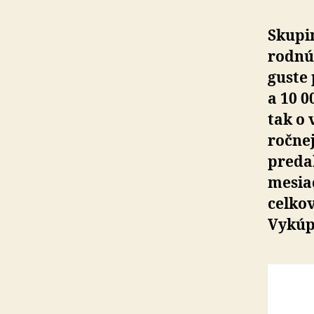
Skupi
rod­nú
guste 
a 10 0
tak o 
ročnej
predal
mesiac
cel­ko
Vy­kú­