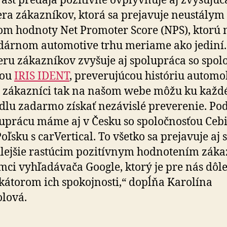
ast predaja pozitívne ovplyvňuje aj zvyšujúc
ra zákazníkov, ktorá sa prejavuje neustálym
om hodnoty Net Promoter Score (NPS), ktorú n
dár­nom auto­mo­tive trhu meriame ako jediní.
ru zákazníkov zvyšuje aj spo­lu­práca so spo­l
ťou
IRIS IDENT
, pre­ve­ru­jú­cou históriu auto­mo
 zákazníci tak na našom webe môžu ku kaž­
dlu za­darmo získať ne­zá­vislé preverenie. P
lu­prácu máme aj v Česku so spo­loč­nosťou Ceb
Poľsku s car­Ver­ti­cal. To všetko sa prejavuje aj 
lejšie rastúcim pozitívnym hodnotením zák
mci vyhľa­dá­vača Google, ktorý je pre nás dôl
­ká­to­rom ich spo­koj­nosti,“ dopĺňa Karolína
lová.