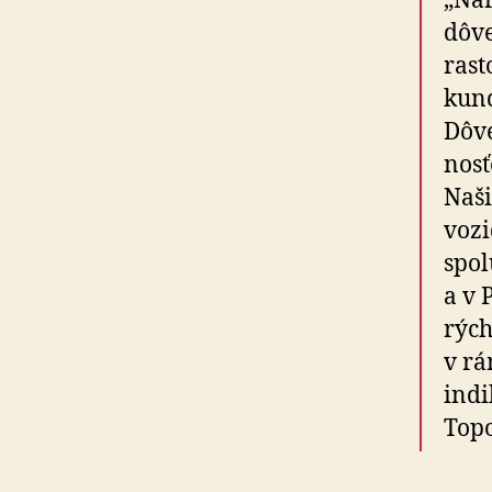
„Nár
dôve
rast
kun­
Dôve
nos
Naši
vozi
spo­
a v 
rých
v rá
indi
Topo