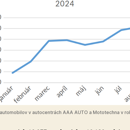
 automobilov v autocentrách AAA AUTO a Mototechna v ro