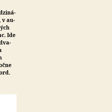
zi­ná­
 v au­
ných
ac. Ide
­dva­
a
m
ročne
kord.