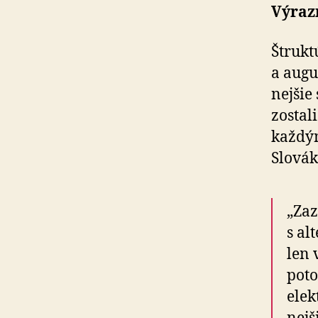
Výraz
Štrukt
a augu
nej­šie
zostal
každým
Slovák
„Za
s al
len 
poto
elek