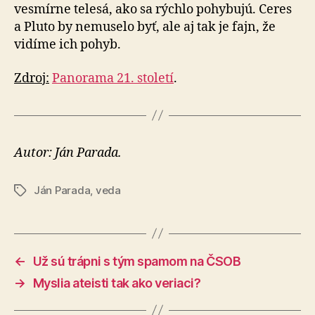
vesmírne telesá, ako sa rýchlo po­hy­bu­jú. Ceres
a Pluto by ne­mu­selo byť, ale aj tak je fajn, že
vidíme ich pohyb.
Zdroj:
Panorama 21. století
.
Autor: Ján Parada.
Ján Parada
,
veda
Značky
←
Už sú trápni s tým spamom na ČSOB
→
Myslia ateisti tak ako veriaci?