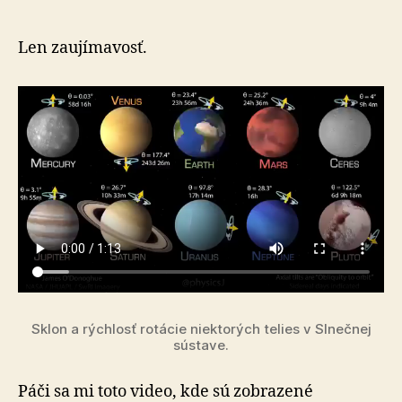
rýchlosť
rotácie
niektor
Len zaujímavosť.
telies
v
Slnečne
sústave
Sklon a rýchlosť rotácie nie­kto­rých telies v Slneč­nej
sústave.
Páči sa mi toto video, kde sú zobrazené