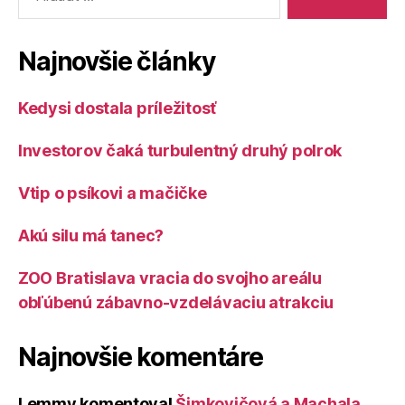
Najnovšie články
Kedysi dostala príležitosť
Investorov čaká turbulentný druhý polrok
Vtip o psíkovi a mačičke
Akú silu má tanec?
ZOO Bratislava vracia do svojho areálu
obľúbenú zábavno-vzdelávaciu atrakciu
Najnovšie komentáre
Lemmy
komentoval
Šimkovičová a Machala