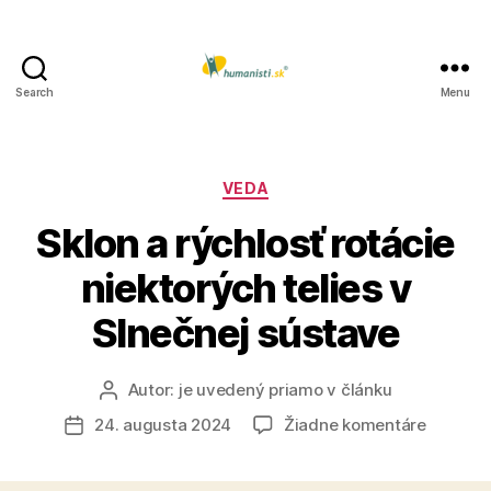
Search
Menu
Humanisti.sk
Kategórie
VEDA
Sklon a rýchlosť rotácie
niektorých telies v
Slnečnej sústave
Autor:
je uvedený priamo v článku
Autor
článku
na
24. augusta 2024
Žiadne komentáre
Dátum
Sklon
článku
a