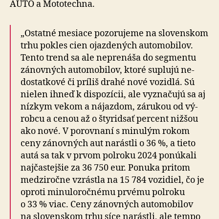
AUTO a Mo­to­tech­na.
„Ostatné mesiace pozorujeme na slovenskom
trhu pokles cien ojazde­ných au­to­mo­bi­lov.
Tento trend sa ale ne­pre­ná­ša do seg­mentu
zánovných auto­mo­bilov, ktoré suplujú ne­
dostat­kové či príliš drahé nové vozidlá. Sú
nielen ihneď k dispo­zí­cii, ale vyzna­čuj­ú sa aj
nízkym vekom a ná­jazdom, zárukou od vý­
robcu a ce­nou až o šty­ridsať per­cent nižšou
ako nové. V po­rov­na­ní s mi­nu­lým rokom
ceny zánovných aut narástli o 36 %, a tieto
autá sa tak v prvom pol­roku 2024 ponúkali
naj­čas­tej­šie za 36 750 eur. Ponuka pritom
medzi­ročne vzrástla na 15 784 vozidiel, čo je
oproti mi­nu­lo­roč­nému prvému pol­roku
o 33 % viac. Ceny zánovných auto­mo­bilov
na slo­ven­skom trhu síce narástli, ale tempo