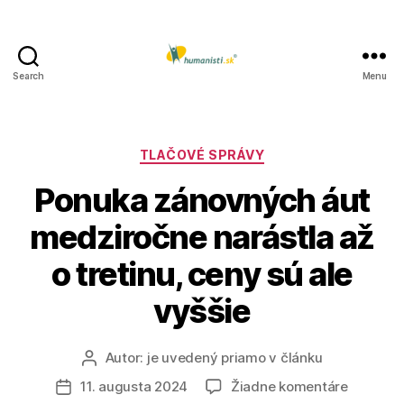
Search
Menu
Humanisti.sk
Kategórie
TLAČOVÉ SPRÁVY
Ponuka zánovných áut
medziročne narástla až
o tretinu, ceny sú ale
vyššie
Autor:
je uvedený priamo v článku
Autor
článku
na
11. augusta 2024
Žiadne komentáre
Dátum