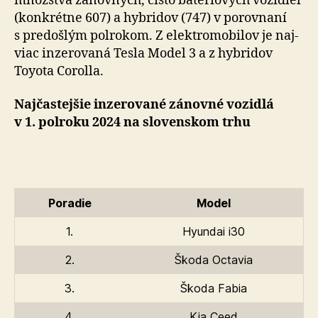
množstva zánovných, čisto baté­rio­vých vo­zi­diel
(kon­krétne 607) a hybridov (747) v po­rov­na­ní
s pre­došlým pol­ro­kom. Z elektro­mo­bi­lov je naj­
viac inze­ro­va­ná Tesla Model 3 a z hybri­dov
Toyota Corolla.
Najčastejšie inzerované zánovné vozidlá
v 1. pol­ro­ku 2024 na slo­ven­skom trhu
Poradie
Model
1.
Hyundai i30
2.
Škoda Octavia
3.
Škoda Fabia
4.
Kia Ceed