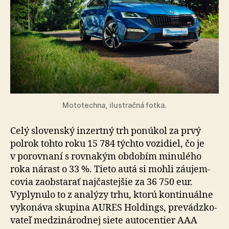
Mototechna, ilustračná fotka.
Celý slovenský inzertný trh ponúkol za prvý
polrok tohto roku 15 784 týchto vo­zi­diel, čo je
v po­rov­na­ní s rov­na­kým obdobím minulého
roka nárast o 33 %. Tieto autá si mohli zá­u­jem­
co­via zaobstarať naj­čas­tej­šie za 36 750 eur.
Vyply­nu­lo to z ana­lýzy trhu, ktorú kon­ti­nu­álne
vy­ko­ná­va skupina AURES Holdings, pre­vádzko­
va­teľ me­dzi­ná­rod­nej siete auto­centier AAA