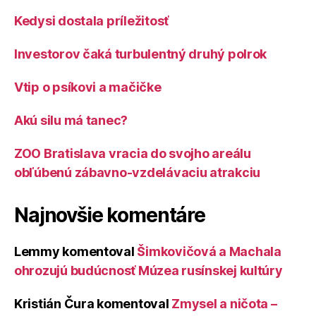
Kedysi dostala príležitosť
Investorov čaká turbulentný druhý polrok
Vtip o psíkovi a mačičke
Akú silu má tanec?
ZOO Bratislava vracia do svojho areálu
obľúbenú zábavno-vzdelávaciu atrakciu
Najnovšie komentáre
Lemmy
komentoval
Šimkovičová a Machala
ohrozujú budúcnosť Múzea rusínskej kultúry
Kristián Čura
komentoval
Zmysel a ničota –