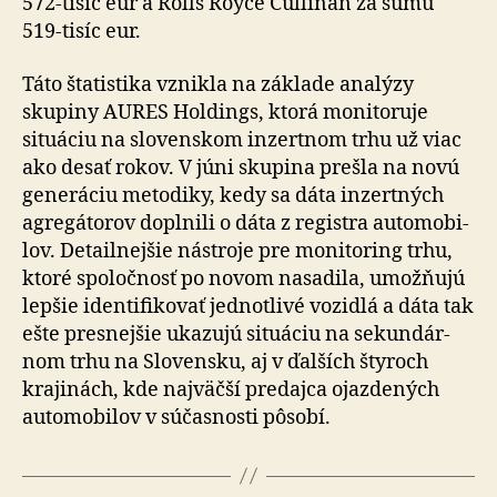
572-tisíc eur a Rolls Royce Cullinan za su­mu
519-tisíc eur.
Táto štatistika vznikla na základe analýzy
skupiny AURES Holdings, ktorá mo­ni­to­ru­je
situáciu na slo­ven­skom inzertnom trhu už viac
ako desať rokov. V júni skupina prešla na novú
ge­ne­rá­ciu metodiky, kedy sa dáta inzertných
agregátorov doplnili o dáta z re­gistra auto­mo­bi­
lov. Detailnejšie nástroje pre mo­ni­to­ring trhu,
ktoré spoločnosť po no­vom nasadila, umožňujú
lepšie iden­ti­fi­ko­vať jed­notlivé vo­zidlá a dáta tak
ešte presnejšie ukazujú situáciu na se­kun­dár­
nom trhu na Slo­ven­sku, aj v ďalších štyroch
krajinách, kde naj­väčší predajca ojazdených
auto­mo­bi­lov v sú­čas­nosti pôsobí.