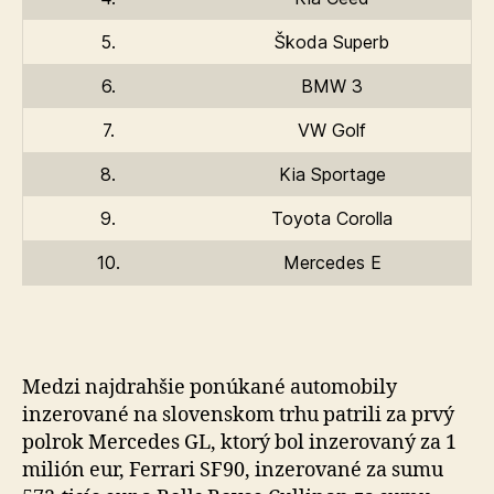
5.
Škoda Superb
6.
BMW 3
7.
VW Golf
8.
Kia Sportage
9.
Toyota Corolla
10.
Mercedes E
Medzi najdrahšie ponúkané automobily
inzerované na slo­ven­skom trhu patrili za prvý
pol­rok Mercedes GL, ktorý bol in­ze­ro­va­ný za 1
milión eur, Ferrari SF90, in­ze­ro­va­né za sumu