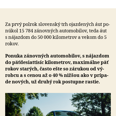
Ponuka
článku
zánovný
áut
medziro
narástla
Za prvý polrok slovenský trh ojazdených áut po­
až
nú­kol 15 784 zá­nov­ných auto­mo­bi­lov, teda áut
o
s ná­jazdom do 50 000 ki­lo­metrov a ve­kom do 5
tretinu,
ro­kov.
ceny
sú
Ponuka zánovných automobilov, s ná­jazdom
ale
do päť­de­siat­ti­síc ki­lo­metrov, ma­xi­mál­ne päť
vyššie
rokov starých, často ešte so zá­ru­kou od vý­
robcu a s ce­nou až o 40 % nižšou ako v prí­pa­
de nových, už druhý rok postupne rastie.