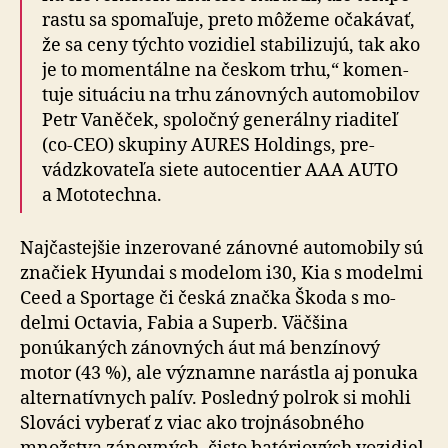
rastu sa spo­ma­ľuje, preto môžeme očakávať,
že sa ceny týchto vozidiel sta­bi­li­zujú, tak ako
je to mo­men­tálne na českom trhu,“ ko­men­
tuje situáciu na trhu zánovných auto­mo­bilov
Petr Vaněček, spo­ločný ge­ne­rálny ria­di­teľ
(co-CEO) skupiny AURES Holdings, pre­
vádzko­va­te­ľa siete auto­centier AAA AUTO
a Mo­to­tech­na.
Najčastejšie inzerované zánovné automobily sú
značiek Hyundai s mo­de­lom i30, Kia s mo­delmi
Ceed a Sportage či česká značka Škoda s mo­
delmi Octavia, Fabia a Superb. Väčšina
ponúkaných zánovných áut má ben­zí­no­vý
motor (43 %), ale významne narástla aj ponuka
alter­na­tív­nych palív. Posledný pol­rok si mohli
Slováci vyberať z viac ako troj­ná­sob­ného