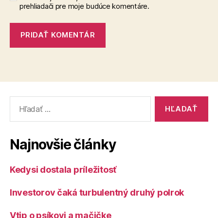
prehliadači pre moje budúce komentáre.
Vyhľadať:
Najnovšie články
Kedysi dostala príležitosť
Investorov čaká turbulentný druhý polrok
Vtip o psíkovi a mačičke