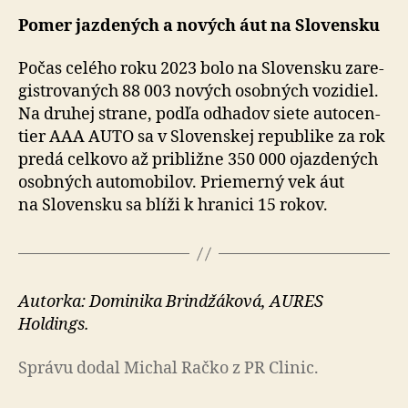
Pomer jazdených a nových áut na Slo­ven­sku
Počas celého roku 2023 bolo na Slovensku za­re­
gistro­va­ných 88 003 nových osobných vozidiel.
Na dru­hej strane, podľa odhadov siete auto­cen­
tier AAA AUTO sa v Slo­ven­skej re­pub­li­ke za rok
predá cel­ko­vo až približne 350 000 ojazde­ných
osobných auto­mo­bi­lov. Prie­merný vek áut
na Slo­ven­sku sa blíži k hra­nici 15 rokov.
Autorka: Dominika Brindžáková, AURES
Holdings.
Správu dodal Michal Račko z PR Clinic.