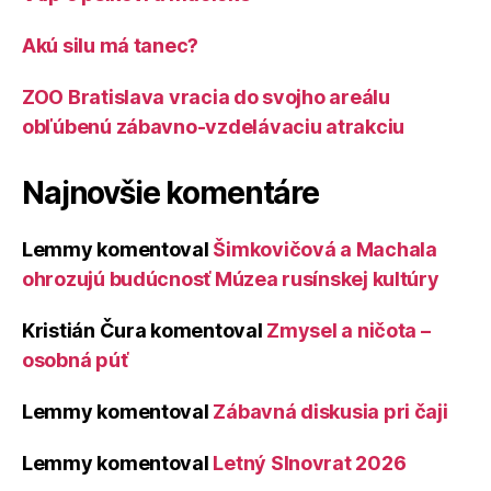
Akú silu má tanec?
ZOO Bratislava vracia do svojho areálu
obľúbenú zábavno-vzdelávaciu atrakciu
Najnovšie komentáre
Lemmy
komentoval
Šimkovičová a Machala
ohrozujú budúcnosť Múzea rusínskej kultúry
Kristián Čura
komentoval
Zmysel a ničota –
osobná púť
Lemmy
komentoval
Zábavná diskusia pri čaji
Lemmy
komentoval
Letný Slnovrat 2026