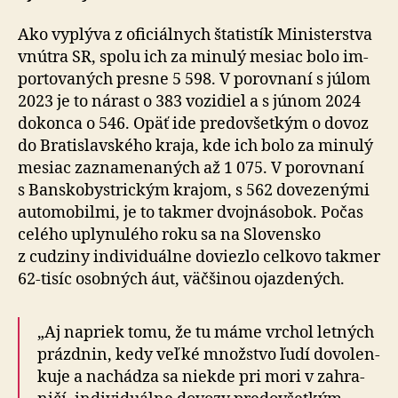
Ako vyplýva z oficiálnych štatistík Ministerstva
vnútra SR, spolu ich za mi­nu­lý me­siac bolo im­
porto­va­ných presne 5 598. V po­rov­naní s júlom
2023 je to nárast o 383 vozidiel a s júnom 2024
do­kon­ca o 546. Opäť ide pre­do­všet­kým o dovoz
do Bra­tislav­ského kraja, kde ich bolo za mi­nulý
mesiac zazna­me­na­ných až 1 075. V po­rov­naní
s Ban­sko­bystrickým krajom, s 562 dovezenými
auto­mo­bilmi, je to takmer dvoj­ná­so­bok. Počas
celého uply­nu­lého roku sa na Slo­ven­sko
z cudziny indi­vi­du­álne doviezlo cel­kovo takmer
62-tisíc osobných áut, väčšinou ojazdených.
„Aj napriek tomu, že tu máme vrchol letných
prázdnin, kedy veľké množstvo ľudí do­vo­len­
kuje a na­chá­dza sa niekde pri mori v zahra­