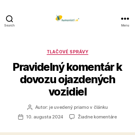
Search
Menu
Humanisti.sk
Kategórie
TLAČOVÉ SPRÁVY
Pravidelný komentár k
dovozu ojazdených
vozidiel
Autor:
je uvedený priamo v článku
Autor
článku
na
10. augusta 2024
Žiadne komentáre
Dátum
Pravidel
článku
komentá