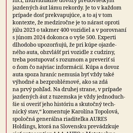
ničí, indi­vi­du­álne dovozy pre­do­všet­kým
jazde­ných áut lámu rekordy. Je to v každom
prípade dosť prekva­pu­júce, a to aj v tom
kontexte, že medzi­ročne je to nárast oproti
júlu 2023 o takmer 400 vozidiel a v po­rov­na­ní
s jú­nom 2024 do­kon­ca o vyše 500. Experti
dlho­dobo upo­zor­ňujú, že pri kúpe ojazde­
ného auta, obzvlášť pri vo­zidle z cudziny,
treba postupovať s rozumom a pre­ve­riť si
o ňom čo najviac infor­má­cií. Kúpa a dovoz
auta spoza hraníc nemusia byť vždy také
výhodné a bez­problé­mové, ako sa zdá
na prvý pohľad. Na druhej strane, v prí­pa­de
jazde­ných áut z tu­zem­ska je vždy jed­no­duch­
šie si overiť jeho históriu a sku­točný tech­
nický stav,“ ko­men­tu­je Karolína Topolová,
spo­loč­ná ge­ne­rál­na ria­di­teľ­ka AURES
Holdings, ktorá na Slo­ven­sku pre­vádz­ku­je