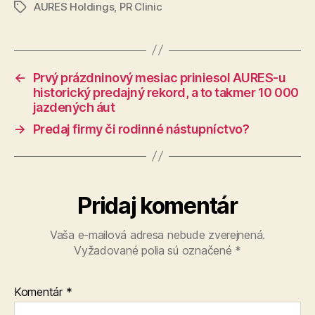
AURES Holdings
,
PR Clinic
Značky
←
Prvý prázdninový mesiac priniesol AURES-u
histo­rický pre­daj­ný re­kord, a to tak­mer 10 000
jazdených áut
→
Predaj firmy či rodinné nástupníctvo?
Pridaj komentár
Vaša e-mailová adresa nebude zverejnená.
Vyžadované polia sú označené
*
Komentár
*