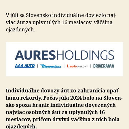
k
dovozu
ojazden
V júli sa Slovensko individuálne do­viezlo naj­
vozidiel
viac áut za uply­nu­lých 16 me­sia­cov, väč­ši­na
ojazde­ných.
Individuálne dovozy áut zo zahraničia opäť
lámu rekordy. Počas júla 2024 bolo na Slo­ven­
sko spoza hraníc in­di­vi­du­ál­ne do­ve­ze­ných
naj­viac osob­ných áut za uply­nu­lých 16
mesiacov, pri­čom drvivá väč­šina z nich bola
ojazde­ných.