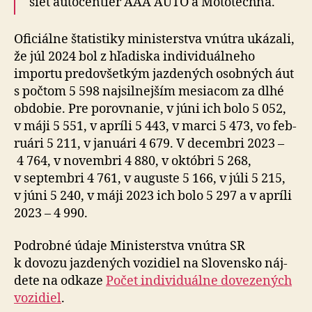
sieť auto­centier AAA AUTO a Mo­to­tech­na.
Oficiálne štatistiky ministerstva vnútra ukázali,
že júl 2024 bol z hľa­diska indi­vi­du­ál­ne­ho
importu pre­do­všet­kým jazdených osobných áut
s počtom 5 598 naj­sil­nej­ším mesiacom za dlhé
obdobie. Pre po­rov­na­nie, v júni ich bolo 5 052,
v máji 5 551, v apríli 5 443, v marci 5 473, vo feb­
ru­ári 5 211, v januári 4 679. V de­cembri 2023 –
4 764, v no­vem­bri 4 880, v októbri 5 268,
v septembri 4 761, v auguste 5 166, v júli 5 215,
v júni 5 240, v máji 2023 ich bolo 5 297 a v apríli
2023 – 4 990.
Podrobné údaje Ministerstva vnútra SR
k dovozu jazdených vo­zi­diel na Slo­ven­sko náj­
de­te na od­ka­ze
Počet in­di­vi­du­ál­ne do­ve­ze­ných
vo­zi­diel
.