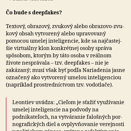
Čo bude s deepfakes?
Textový, obrazový, zvukový alebo obrazovo-zvu­
ko­vý obsah vytvo­re­ný alebo upra­vo­va­ný
pomocou umelej inteligencie, kde sa naj­častej­
šie virtuálny klon konkrétnej osoby správa
spôsobom, ktorým by táto osoba v reálnom
živote nesprávala – tzv. deepfakes – nie je
zakázaný; musí však byť podľa Nariadenia jasne
označený ako vytvorený umelou inteligenciou
(napríklad prostred­níc­tvom tzv. vodo­tlače).
Leontiev uvádza: „Cieľom je sťažiť využívanie
umelej inteligencie na podvody na
podnikateľoch, na vytváranie falošných por­
no­gra­fic­kých diel a ovplyv­ňo­va­nie verejnosti