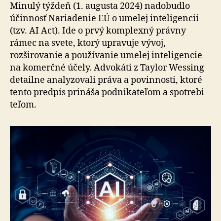
inteligen
Minulý týždeň (1. augusta 2024) nadobudlo
účinnosť Na­ria­de­nie EÚ o ume­lej in­te­li­gen­cii
(tzv. AI Act). Ide o prvý kom­plexný právny
rámec na svete, ktorý upravuje vývoj,
rozširovanie a po­u­ží­va­nie umelej inteligencie
na ko­merčné účely. Advokáti z Taylor Wessing
detailne ana­ly­zo­vali práva a po­vin­nosti, ktoré
tento predpis prináša pod­ni­ka­te­ľom a spotre­bi­
te­ľom.