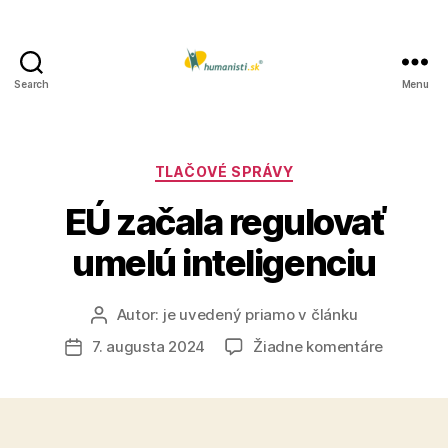
Search
Menu
Humanisti.sk
Kategórie
TLAČOVÉ SPRÁVY
EÚ začala regulovať
umelú inteligenciu
Autor:
je uvedený priamo v článku
Autor
článku
na
7. augusta 2024
Žiadne komentáre
Dátum
EÚ
článku
začala
regulova
umelú