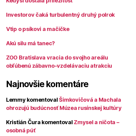
Kedysi dostala príležitosť
Investorov čaká turbulentný druhý polrok
Vtip o psíkovi a mačičke
Akú silu má tanec?
ZOO Bratislava vracia do svojho areálu
obľúbenú zábavno-vzdelávaciu atrakciu
Najnovšie komentáre
Lemmy
komentoval
Šimkovičová a Machala
ohrozujú budúcnosť Múzea rusínskej kultúry
Kristián Čura
komentoval
Zmysel a ničota –
osobná púť