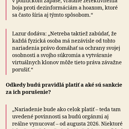
v po­li­tic­kom zápase, vrá­ta­ne zefek­tív­ne­nia
boja proti dezinfor­má­ciám a hoaxom, ktoré
sa často šíria aj týmto spô­so­bom.“
Lazur dodáva: „Netreba taktiež zabúdať, že
každá fyzická osoba má nezávisle od tohto
nariadenia právo domáhať sa ochrany svojej
osobnosti a svojho súkromia a vytváranie
virtuálnych klonov môže tieto práva závažne
porušiť.“
Odkedy budú pravidlá platiť a aké sú sankcie
za ich porušenie?
„Nariadenie bude ako celok platiť – teda tam
uvedené povinnosti sa budú orgánmi aj
reálne vynucovať – od augusta 2026. Niektoré