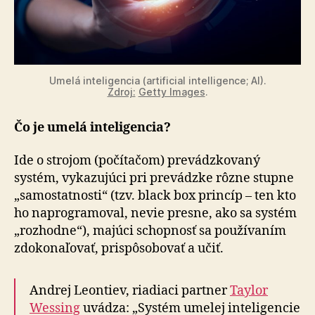
Umelá inteligencia (artificial intelligence; AI).
Zdroj:
Getty Images
.
Čo je umelá inteligencia?
Ide o strojom (počítačom) prevádzkovaný
systém, vykazujúci pri prevádzke rôzne stupne
„samo­statnosti“ (tzv. black box princíp – ten kto
ho na­progra­mo­val, nevie presne, ako sa systém
„rozhodne“), majúci schopnosť sa používaním
zdo­ko­na­ľo­vať, prispô­so­bo­vať a učiť.
Andrej Leontiev, riadiaci partner
Taylor
Wessing
uvádza: „Systém umelej inteligencie