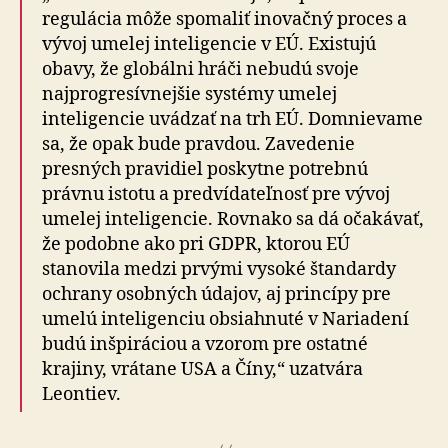
regulácia môže spomaliť inovačný proces a
vývoj umelej inteligencie v EÚ. Existujú
obavy, že globálni hráči nebudú svoje
najprogresívnejšie systémy umelej
inteligencie uvádzať na trh EÚ. Domnievame
sa, že opak bude pravdou. Zavedenie
presných pravidiel poskytne potrebnú
právnu istotu a predvídateľnosť pre vývoj
umelej inteligencie. Rovnako sa dá očakávať,
že podobne ako pri GDPR, ktorou EÚ
stanovila medzi prvými vysoké štandardy
ochrany osobných údajov, aj princípy pre
umelú inteligenciu obsiahnuté v Nariadení
budú inšpiráciou a vzorom pre ostatné
krajiny, vrátane USA a Číny,“ uzatvára
Leontiev.