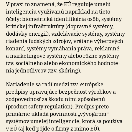
V praxi to znamená, že EÚ reguluje umelú
inteligenciu využívanú napríklad na tieto
účely: bio­metrická iden­ti­fi­ká­cia osôb, systémy
kritickej infra­štruk­tú­ry (dopravné systémy,
dodávky energií), vzdelávacie systémy, systémy
riadenia ľudských zdrojov, vrátane výberových
konaní, systémy vymáhania práva, reklamné
a mar­ke­tin­gové systémy alebo rôzne systémy
tzv. sociálneho alebo eko­no­mického hod­no­te­
nia jed­not­liv­cov (tzv. skóring).
Nariadenie sa radí medzi tzv. európske
predpisy upravujúce bezpečnosť výrobkov a
zodpovednosť za škodu nimi spôsobenú
(product safety regulation). Predpis preto
primárne ukladá povinnosti „vývojárom“
systémov umelej inteligencie, ktorá sa používa
v EÚ (aj keď pôjde o firmy z mimo EÚ).