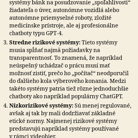
systémy bánk na posudzovanie „spoľahlivosti“
žiadateľa o úver, auto­nómne vozidlá alebo
auto­nómne priemyselné roboty, zložité
medicínske prístroje, ale aj pro­fe­sio­nál­ne
chat­boty typu GPT-4.
Stredne rizikové systémy:
Tieto systémy
musia spĺňať najmä požiadavky na
transparentnosť. To znamená, že napríklad
neúspešný uchádzač o prácu musí mať
možnosť zistiť, prečo ho „počítač“ neodporučil
do ďalšieho kola výberového konania. Medzi
takéto systémy patria tiež rôzne jednoduchšie
chatboty ako napríklad populárny ChatGPT.
Nízkorizikové systémy:
Sú menej regulované,
avšak aj tak by mali dodržiavať základné
etické normy. Naj­me­nej rizikové systémy
predstavujú napríklad systémy používané
v rámci videohier.