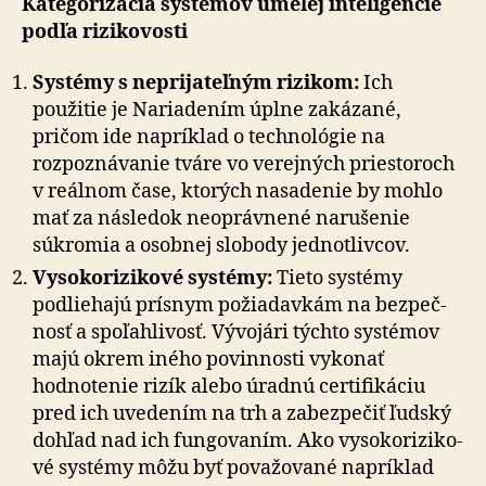
Kategorizácia systémov umelej inteligencie
podľa rizikovosti
Systémy s neprijateľným rizikom:
Ich
použitie je Nariadením úplne zakázané,
pričom ide napríklad o technológie na
rozpoznávanie tváre vo verejných priestoroch
v reálnom čase, ktorých nasadenie by mohlo
mať za následok neoprávnené narušenie
súkromia a osobnej slobody jednotlivcov.
Vysokorizikové systémy:
Tieto systémy
podliehajú prísnym po­žia­dav­kám na bez­peč­
nosť a spo­ľahli­vosť. Vývojári týchto systémov
majú okrem iného povinnosti vykonať
hodnotenie rizík alebo úradnú certifikáciu
pred ich uvedením na trh a zabezpečiť ľudský
dohľad nad ich fungovaním. Ako vy­so­ko­ri­zi­ko­
vé systémy môžu byť považované napríklad