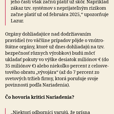
jeho časti však začnú platiť už skôr. Napríklad
zákaz tzv. systémov s ne­pri­ja­teľ­ným rizikom
začne platiť už od februára 2025,“ upozorňuje
Lazur.
Orgány dohliadajúce nad dodržiavaním
pravidiel (vo väčšine prípadov pôjde o vnútro­
štátne orgány, ktoré už dnes dohliadajú na tzv.
bez­peč­nosť rôznych výrobkov) budú môcť
ukladať pokuty vo výške desiatok miliónov € (do
35 miliónov €) alebo nie­koľ­ko percent z ce­lo­sve­
to­vé­ho obratu „vývojára“ (až do 7 percent zo
svetových tržieb firmy, ktorá porušuje svoje
povinnosti podľa Nariadenia).
Čo hovoria kritici Nariadenia?
„Niektorí odborníci varujú, že prísna