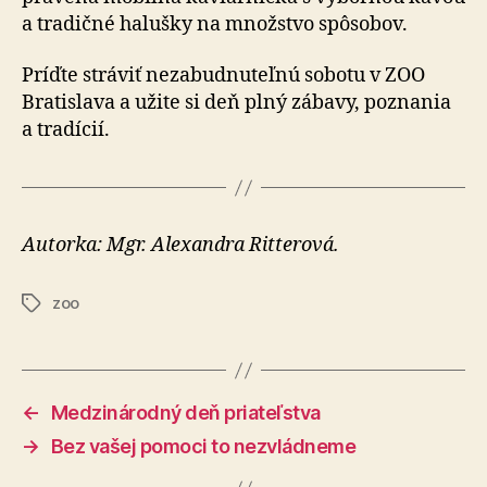
a tra­dičné halušky na množstvo spô­so­bov.
Príďte stráviť nezabudnuteľnú sobotu v ZOO
Bra­tislava a užite si deň plný zábavy, pozna­nia
a tra­díc­ií.
Autorka: Mgr. Alexandra Ritterová.
zoo
Značky
←
Medzinárodný deň priateľstva
→
Bez vašej pomoci to nezvládneme