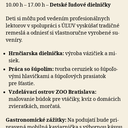
10.00 h – 17.00 h –
Detské ľudové dielničky
Deti si môžu pod vedením profesionálnych
lektorov v spo­lu­prá­ci s ÚĽUV vyskú­šať tra­dičné
re­meslá a odniesť si vlastno­ručne vy­ro­be­né su­
ve­ní­ry.
Hrnčiarska dielnička:
výroba vázičiek a mi­
siek.
Práca so šúpolím:
tvorba ceruziek so šú­po­ľo­
vý­mi hla­vič­kami a šú­po­ľo­vých pra­sia­tok
pre šťastie.
Vzdelávací ostrov ZOO Bratislava:
maľovanie búdok pre vtá­či­ky, kvíz o do­má­cich
zvie­rat­kách, mor­ča­tá.
Gastronomické zážitky:
Na podujatí bude pri­
pra­ve­ná mobilná ka­viar­nička s vý­bor­nou kávou