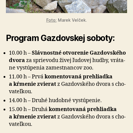
Foto:
Marek Velček.
Program Gazdovskej soboty:
10.00 h –
Slávnostné otvorenie Gazdovského
dvora
za sprie­vo­du živej ľudovej hudby, vrá­ta­
ne vystú­pe­nia zamestnancov zoo.
11.00 h – Prvá
komentovaná prehliadka
a kŕmenie zvierat
z Gaz­dov­ského dvora s cho­
va­teľ­kou.
14.00 h – Druhé hudobné vystúpenie.
15.00 h – Druhá
komentovaná prehliadka
a kŕmenie zvierat
z Gaz­dov­ského dvora s cho­
va­teľ­kou.