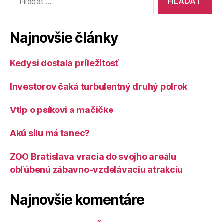
Najnovšie články
Kedysi dostala príležitosť
Investorov čaká turbulentný druhý polrok
Vtip o psíkovi a mačičke
Akú silu má tanec?
ZOO Bratislava vracia do svojho areálu
obľúbenú zábavno-vzdelávaciu atrakciu
Najnovšie komentáre