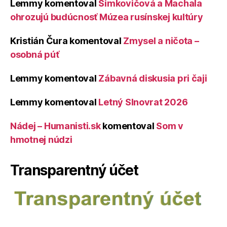
Lemmy
komentoval
Šimkovičová a Machala
ohrozujú budúcnosť Múzea rusínskej kultúry
Kristián Čura
komentoval
Zmysel a ničota –
osobná púť
Lemmy
komentoval
Zábavná diskusia pri čaji
Lemmy
komentoval
Letný Slnovrat 2026
Nádej – Humanisti.sk
komentoval
Som v
hmotnej núdzi
Transparentný účet