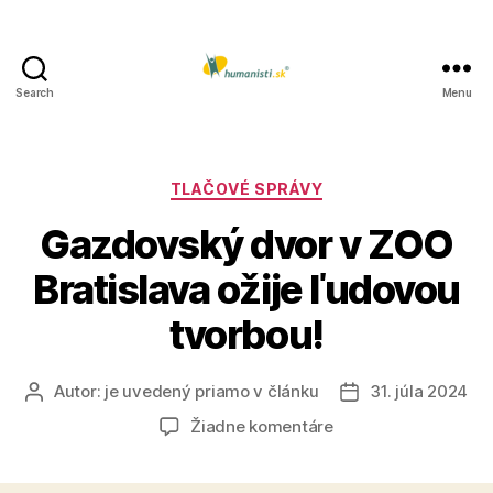
Search
Menu
Humanisti.sk
Kategórie
TLAČOVÉ SPRÁVY
Gazdovský dvor v ZOO
Bratislava ožije ľudovou
tvorbou!
Autor:
je uvedený priamo v článku
31. júla 2024
Autor
Dátum
článku
článku
na
Žiadne komentáre
Gazdovský
dvor