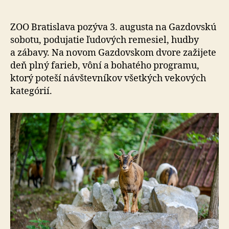
v
ZOO
Bratislava
ZOO Bratislava pozýva 3. augusta na Gaz­dov­skú
ožije
so­bo­tu, po­du­ja­tie ľu­do­vých remesiel, hudby
ľudovou
a zá­ba­vy. Na no­vom Gazdovskom dvore za­ži­je­te
tvorbou!
deň plný farieb, vôní a bo­ha­tého programu,
ktorý poteší návštev­ní­kov všetkých ve­ko­vých
ka­te­gó­rií.