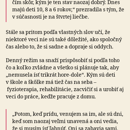
čím skôr, kým je ten stav naozaj dobrý. Dnes
majú deti 10, 8 a 6 rokov,“ prezradila s tým, že
v súčasnosti je na štvrtej liečbe.
Stále sa pritom podľa vlastných slov učí, že
niektoré veci nie sú také dôležité, ako spoločný
čas alebo to, že si sadne a dopraje si oddych.
Denný režim sa snaží prispôsobiť si podľa toho
čo a koľko zvládne a všetko si plánuje tak, aby
„nemusela ísť trikrát hore-dole“. Kým sú deti
v škole a škôlke má tiež čas na seba –
fyzioterapia, rehabilitácie, zacvičiť si a urobiť aj
veci do práce, keďže pracuje z domu.
„Potom, keď prídu, venujem sa im, ale sú dni,
keď som naozaj veľmi unavená a oni vedia,
že si musím ísť ľahnúť. Oni sa zabavia sami,