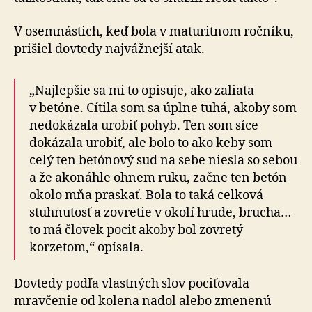
V osemnástich, keď bola v maturitnom ročníku,
prišiel dovtedy najvážnejší atak.
„Najlepšie sa mi to opisuje, ako zaliata
v betóne. Cítila som sa úplne tuhá, akoby som
nedokázala urobiť pohyb. Ten som síce
dokázala urobiť, ale bolo to ako keby som
celý ten betónový sud na sebe niesla so sebou
a že akonáhle ohnem ruku, začne ten betón
okolo mňa praskať. Bola to taká celková
stuhnutosť a zovretie v okolí hrude, brucha…
to má človek pocit akoby bol zovretý
korzetom,“ opísala.
Dovtedy podľa vlastných slov pociťovala
mravčenie od kolena nadol alebo zmenenú