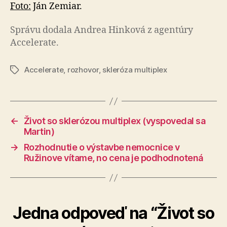
Foto:
Ján Zemiar.
Správu dodala Andrea Hinková z agen­tú­ry
Acce­le­rate.
Accelerate
,
rozhovor
,
skleróza multiplex
Značky
←
Život so sklerózou multiplex (vyspovedal sa
Martin)
→
Rozhodnutie o výstavbe nemocnice v
Ružinove vítame, no cena je podhodnotená
Jedna odpoveď na “Život so