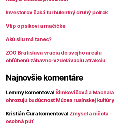
Investorov čaká turbulentný druhý polrok
Vtip o psíkovi a mačičke
Akú silu má tanec?
ZOO Bratislava vracia do svojho areálu
obľúbenú zábavno-vzdelávaciu atrakciu
Najnovšie komentáre
Lemmy
komentoval
Šimkovičová a Machala
ohrozujú budúcnosť Múzea rusínskej kultúry
Kristián Čura
komentoval
Zmysel a ničota –
osobná púť