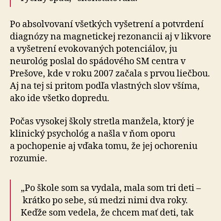
Po absolvovaní všetkých vyšetrení a potvrdení
diagnózy na magnetickej rezonancii aj v likvore
a vyšetrení evokovaných potenciálov, ju
neurológ poslal do spádového SM centra v
Prešove, kde v roku 2007 začala s prvou liečbou.
Aj na tej si pritom podľa vlastných slov všíma,
ako ide všetko dopredu.
Počas vysokej školy stretla manžela, ktorý je
klinický psychológ a našla v ňom oporu
a pochopenie aj vďaka tomu, že jej ochoreniu
rozumie.
„Po škole som sa vydala, mala som tri deti –
krátko po sebe, sú medzi nimi dva roky.
Keďže som vedela, že chcem mať deti, tak