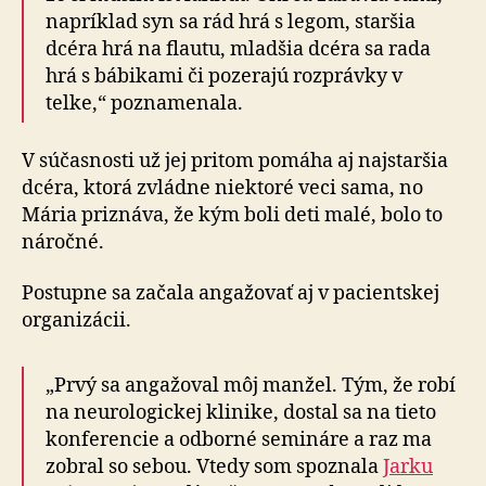
napríklad syn sa rád hrá s legom, staršia
dcéra hrá na flautu, mladšia dcéra sa rada
hrá s bábikami či pozerajú rozprávky v
telke,“ poznamenala.
V súčasnosti už jej pritom pomáha aj najstaršia
dcéra, ktorá zvládne niektoré veci sama, no
Mária priznáva, že kým boli deti malé, bolo to
náročné.
Postupne sa začala angažovať aj v pacientskej
organizácii.
„Prvý sa angažoval môj manžel. Tým, že robí
na neurologickej klinike, dostal sa na tieto
konferencie a odborné semináre a raz ma
zobral so sebou. Vtedy som spoznala
Jarku