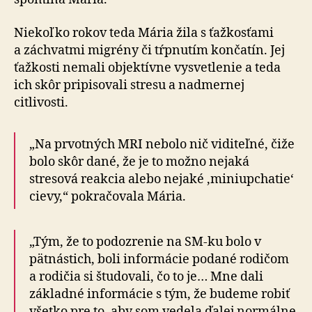
Niekoľko rokov teda Mária žila s ťažkosťami
a záchvatmi migrény či tŕpnutím končatín. Jej
ťažkosti nemali objektívne vysvetlenie a teda
ich skôr pripisovali stresu a nadmernej
citlivosti.
„Na prvotných MRI nebolo nič viditeľné, čiže
bolo skôr dané, že je to možno nejaká
stresová reakcia alebo nejaké ‚miniupchatie‘
cievy,“ pokračovala Mária.
„Tým, že to podozrenie na SM-ku bolo v
pätnástich, boli informácie podané rodičom
a rodičia si študovali, čo to je… Mne dali
základné informácie s tým, že budeme robiť
všetko pre to, aby som vedela ďalej normálne