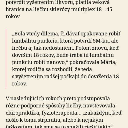
potvrdiť vyšetrením likvoru, platila veková
hranica na liečbu sklerózy multiplex 18 – 45
rokov.
„Bola vtedy dilema, či dávať opakovane robiť
lumbálnu punkciu, ktorá potvrdí SM-ku, ale
liečbu aj tak nedostanem. Potom znovu, keď
dovŕšim 18 rokov, bude treba tú lumbálnu
punkciu robiť nanovo,“ pokračovala Mária,
ktorej rodičia sa rozhodli, že teda
s vyšetrením radšej počkajú do dovŕšenia 18
rokov.
V nasledujúcich rokoch preto podstupovala
rôzne podporné spôsoby liečby, navštevovala
chiropraktika, fyzioterapeuta… „zakaždým, keď
došlo k tomu stŕpnutiu, alebo k nejakým
ťažkostiam, tak sme sa to snažili riešiť takto“.