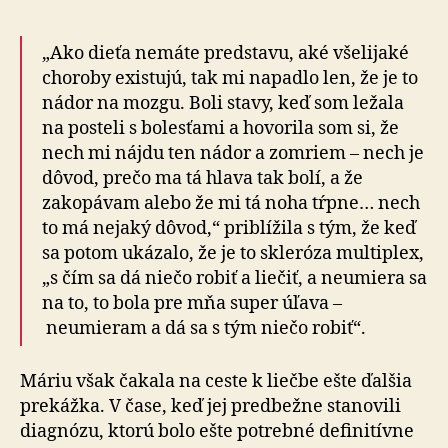
„Ako dieťa nemáte predstavu, aké všelijaké
choroby existujú, tak mi napadlo len, že je to
nádor na mozgu. Boli stavy, keď som ležala
na posteli s bolesťami a hovorila som si, že
nech mi nájdu ten nádor a zomriem – nech je
dôvod, prečo ma tá hlava tak bolí, a že
zakopávam alebo že mi tá noha tŕpne… nech
to má nejaký dôvod,“ priblížila s tým, že keď
sa potom ukázalo, že je to skleróza multiplex,
„s čím sa dá niečo robiť a liečiť, a neumiera sa
na to, to bola pre mňa super úľava –
neumieram a dá sa s tým niečo robiť“.
Máriu však čakala na ceste k liečbe ešte ďalšia
prekážka. V čase, keď jej predbežne stanovili
diagnózu, ktorú bolo ešte potrebné definitívne