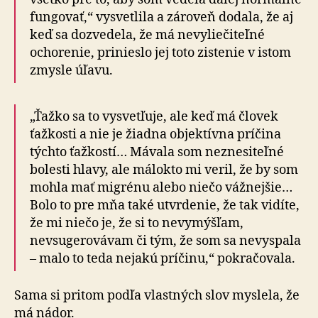
fungovať,“ vysvetlila a zároveň dodala, že aj
keď sa dozvedela, že má nevyliečiteľné
ochorenie, prinieslo jej toto zistenie v istom
zmysle úľavu.
„Ťažko sa to vysvetľuje, ale keď má človek
ťažkosti a nie je žiadna objektívna príčina
týchto ťažkostí… Mávala som neznesiteľné
bolesti hlavy, ale málokto mi veril, že by som
mohla mať migrénu alebo niečo vážnejšie…
Bolo to pre mňa také utvrdenie, že tak vidíte,
že mi niečo je, že si to nevymýšľam,
nevsugerovávam či tým, že som sa nevyspala
– malo to teda nejakú príčinu,“ pokračovala.
Sama si pritom podľa vlastných slov myslela, že
má nádor.