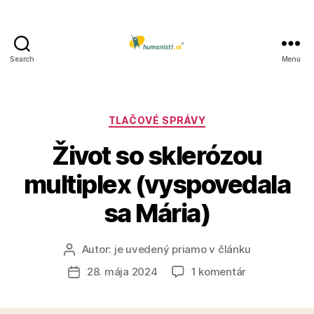
Search
Menu
Humanisti.sk
Kategórie
TLAČOVÉ SPRÁVY
Život so sklerózou
multiplex (vyspovedala
sa Mária)
Autor:
je uvedený priamo v článku
Autor
článku
na
28. mája 2024
1 komentár
Dátum
Život
článku
so