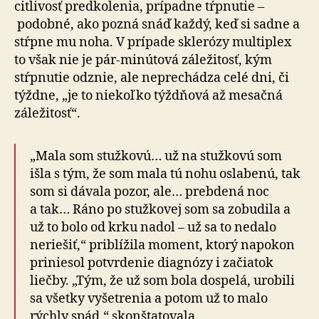
citlivosť predkolenia, prípadne tŕpnutie –
podobné, ako pozná snáď každý, keď si sadne a
stŕpne mu noha. V prípade sklerózy multiplex
to však nie je pár-minútová záležitosť, kým
stŕpnutie odznie, ale neprechádza celé dni, či
týždne, „je to niekoľko týždňová až mesačná
záležitosť“.
„Mala som stužkovú… už na stužkovú som
išla s tým, že som mala tú nohu oslabenú, tak
som si dávala pozor, ale… prebdená noc
a tak… Ráno po stužkovej som sa zobudila a
už to bolo od krku nadol – už sa to nedalo
neriešiť,“ priblížila moment, ktorý napokon
priniesol potvrdenie diagnózy i začiatok
liečby. „Tým, že už som bola dospelá, urobili
sa všetky vyšetrenia a potom už to malo
rýchly spád,“ skonštatovala.