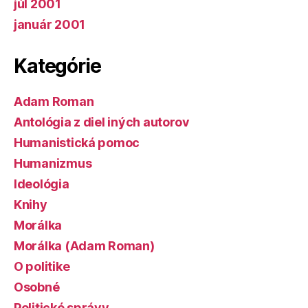
júl 2001
január 2001
Kategórie
Adam Roman
Antológia z diel iných autorov
Humanistická pomoc
Humanizmus
Ideológia
Knihy
Morálka
Morálka (Adam Roman)
O politike
Osobné
Politické správy