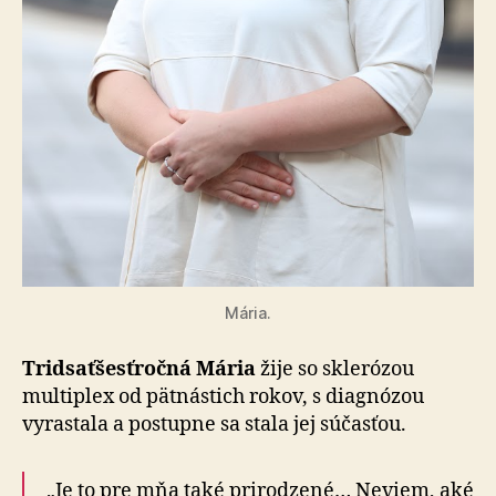
Mária.
Tridsaťšesťročná Mária
žije so sklerózou
multiplex od pätnástich rokov, s diagnózou
vyrastala a postupne sa stala jej súčasťou.
„Je to pre mňa také prirodzené… Neviem, aké