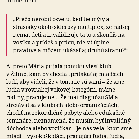
druhé dieťa.
„Prečo nerobiť osvetu, keď tie mýty a
strašiaky okolo sklerózy multiplex, že radšej
nemať deti a invalidizuje ťa to a skončíš na
vozíku a prídeš o prácu, nie sú úplne
pravdivé a môžem ukázať aj druhú stranu?“
Aj preto Mária prijala ponuku viesť klub
v Žiline, kam by chcela „prilákať aj mladších
ľudí, aby videli, že v tom nie sú sami – že sme
ľudia v rovnakej vekovej kategórii, máme
rodiny, pracujeme… Že mať diagnózu SM a
stretávať sa v kluboch alebo organizáciách,
chodiť na rekondičné pobyty alebo edukačné
semináre, neznamená, že musím byť invalidný
dôchodca alebo vozíčkar… Je nás veľa, ktorí sme
mladí – vysokoškoláci, pracujúci ľudia, ľudia,