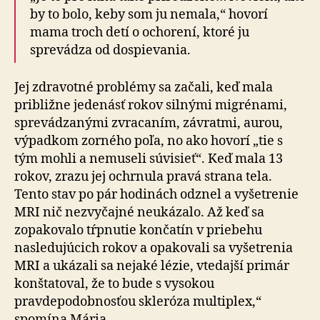
by to bolo, keby som ju nemala,“ hovorí
mama troch detí o ochorení, ktoré ju
sprevádza od dospievania.
Jej zdravotné problémy sa začali, keď mala
približne jedenásť rokov silnými migrénami,
sprevádzanými zvracaním, závratmi, aurou,
výpadkom zorného poľa, no ako hovorí „tie s
tým mohli a nemuseli súvisieť“. Keď mala 13
rokov, zrazu jej ochrnula pravá strana tela.
Tento stav po pár hodinách odznel a vyšetrenie
MRI nič nezvyčajné neukázalo. Až keď sa
zopakovalo tŕpnutie končatín v priebehu
nasledujúcich rokov a opakovali sa vyšetrenia
MRI a ukázali sa nejaké lézie, vtedajší primár
konštatoval, že to bude s vysokou
pravdepodobnosťou skleróza multiplex,“
spomína Mária.