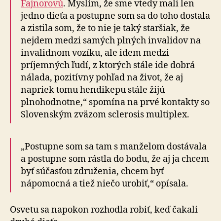
Fajnorovú
. Myslím, že sme vtedy mali len
jedno dieťa a postupne som sa do toho dostala
a zistila som, že to nie je taký staršiak, že
nejdem medzi samých plných invalidov na
invalidnom vozíku, ale idem medzi
príjemných ľudí, z ktorých stále ide dobrá
nálada, pozitívny pohľad na život, že aj
napriek tomu hendikepu stále žijú
plnohodnotne,“ spomína na prvé kontakty so
Slovenským zväzom sclerosis multiplex.
„Postupne som sa tam s manželom dostávala
a postupne som rástla do bodu, že aj ja chcem
byť súčasťou združenia, chcem byť
nápomocná a tiež niečo urobiť,“ opísala.
Osvetu sa napokon rozhodla robiť, keď čakali