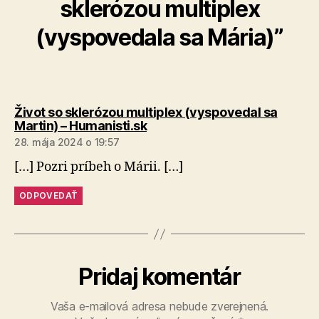
sklerózou multiplex
(vyspovedala sa Mária)”
Život so sklerózou multiplex (vyspovedal sa
hovorí:
Martin) – Humanisti.sk
28. mája 2024 o 19:57
[…] Pozri príbeh o Márii. […]
ODPOVEDAŤ
Pridaj komentár
Vaša e-mailová adresa nebude zverejnená.