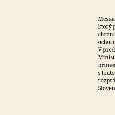
Mesiac
ktorý 
chron
ochore
V pred
Minist
prinie
s tout
rozprá
Sloven