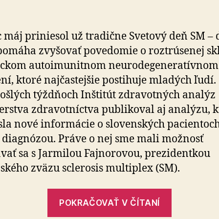
vnímate
novopublikovanú
analýzu
 máj priniesol už tradične Svetový deň SM – 
o
pomáha zvyšovať povedomie o roztrúsenej sk
SM
ickom autoimunitnom neurodegeneratívnom
na
Slovensku?
ní, ktoré najčastejšie postihuje mladých ľudí.
ošlých týždňoch Inštitút zdravotných analýz
erstva zdravotníctva publikoval aj analýzu, k
sla nové informácie o slovenských pacientoc
o diagnózou. Práve o nej sme mali možnosť
vať sa s Jarmilou Fajnorovou, prezidentkou
ského zväzu sclerosis multiplex (SM).
„Ako
POKRAČOVAŤ V ČÍTANÍ
vnímate