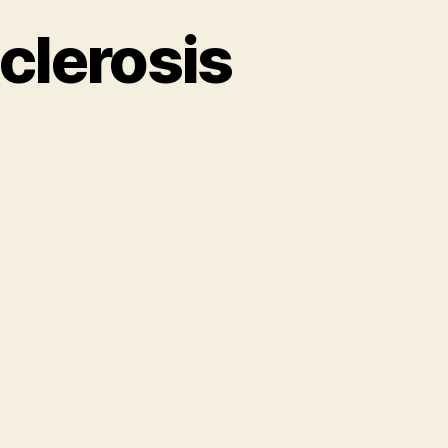
clerosis
ená