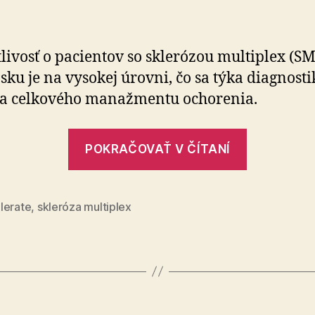
aspekty
liečby
SM
tlivosť o pacientov so sklerózou multiplex (SM
sku je na vysokej úrovni, čo sa týka diagnosti
 a celkového manažmentu ochorenia.
„Ekonomi
POKRAČOVAŤ V ČÍTANÍ
aspekty
liečby
SM“
lerate
,
skleróza multiplex