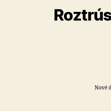
Roztrús
Nové d