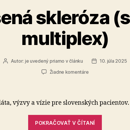
ená skleróza (s
multiplex)
Autor:
je uvedený priamo v článku
10. júla 2025
Autor
Dátum
článku
článku
na
Žiadne komentáre
Roztrúsená
skleróza
(sclerosis
multiplex)
áta, výzvy a vízie pre slovenských pacientov.
„Roztrús
POKRAČOVAŤ V ČÍTANÍ
skleróza