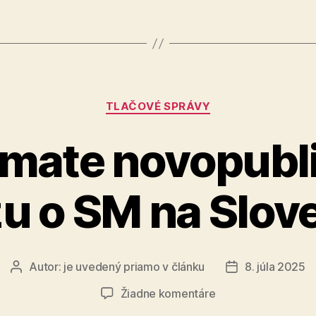
podozren
k
istote
–
Kategórie
a
TLAČOVÉ SPRÁVY
ešte
ímate novopubl
ďalej“
u o SM na Slo
Autor:
je uvedený priamo v článku
8. júla 2025
Autor
Dátum
článku
článku
na
Žiadne komentáre
Ako