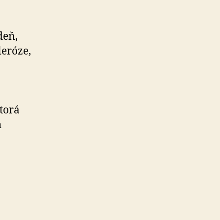
deň,
leróze,
torá
h