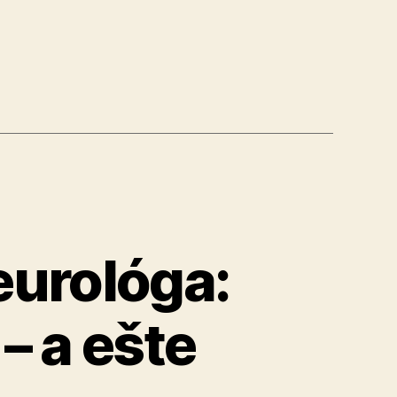
)“
eurológa:
– a ešte