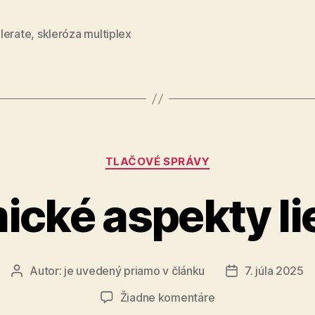
novopubl
analýzu
lerate
,
skleróza multiplex
o
SM
na
Slovensk
Kategórie
TLAČOVÉ SPRÁVY
cké aspekty l
Autor:
je uvedený priamo v článku
7. júla 2025
Autor
Dátum
článku
článku
na
Žiadne komentáre
Ekonomické