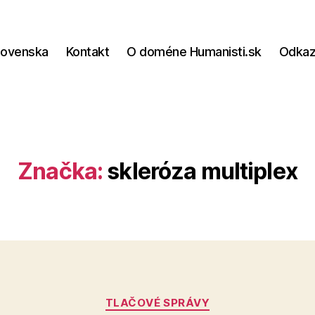
lovenska
Kontakt
O doméne Humanisti.sk
Odka
Značka:
skleróza multiplex
Kategórie
TLAČOVÉ SPRÁVY