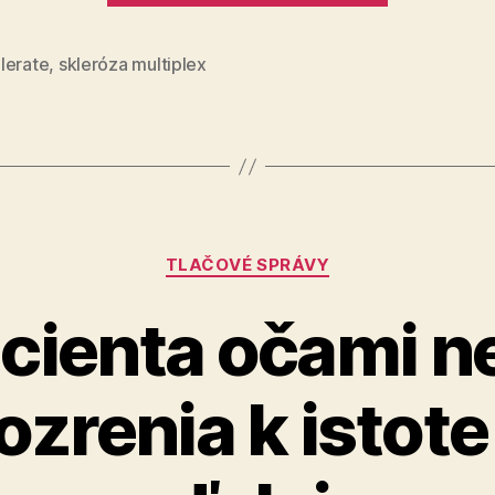
(sclerosis
multiplex
lerate
,
skleróza multiplex
Kategórie
TLAČOVÉ SPRÁVY
cienta očami n
zrenia k istote 