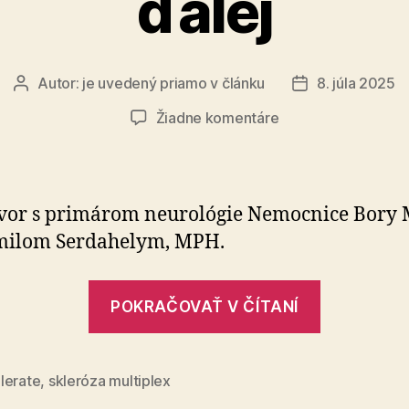
ďalej
Autor:
je uvedený priamo v článku
8. júla 2025
Autor
Dátum
článku
článku
na
Žiadne komentáre
Cesta
pacienta
očami
neurológa:
vor s primárom neurológie Nemocnice Bory 
Od
imilom Serdahelym, MPH.
podozrenia
k
„Cesta
istote
POKRAČOVAŤ V ČÍTANÍ
–
pacienta
a
očami
ešte
neurológa
ďalej
lerate
,
skleróza multiplex
Od