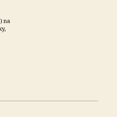
) na
ky,
cké