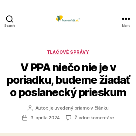
Search
Menu
Humanisti.sk
Kategórie
TLAČOVÉ SPRÁVY
V PPA niečo nie je v
poriadku, budeme žiadať
o poslanecký prieskum
Autor:
je uvedený priamo v článku
Autor
článku
na
3. apríla 2024
Žiadne komentáre
Dátum
V
článku
PPA