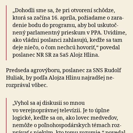
„Dohodli sme sa, že pri otvorení schôdze,
ktorá sa začína 16. apríla, po­žia­da­me o za­ra­
de­nie bodu do programu, aby bol usku­toč­
nený parla­men­tný prieskum v PPA. Uvidíme,
ako vládni poslanci zahlasujú, keďže sa tam
deje niečo, o čom nechcú hovoriť,“ povedal
poslanec NR SR za SaS Alojz Hlina.
Predseda agrovýboru, poslanec za SNS Rudolf
Huliak, by podľa Alojza Hlinu naj­rad­šej ne­
rozprá­val vôbec.
„Vyhol sa aj diskusii so mnou
vo verejnoprávnej televízii. Je to úplne
logické, keďže sa on, ako lovec medveďov,
nemôže o poľ­no­hospo­dárskych témach roz­
prá­vať s niekým, kto tomu rozumie,“ povedal