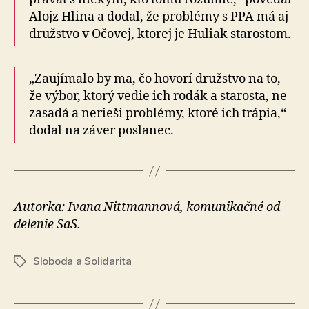
Alojz Hlina a dodal, že problémy s PPA má aj
družstvo v Očovej, ktorej je Huliak starostom.
„Zaujímalo by ma, čo hovorí družstvo na to,
že výbor, ktorý vedie ich rodák a sta­rosta, ne­
za­sa­dá a ne­rieši problémy, ktoré ich trápia,“
dodal na záver poslanec.
Autorka: Ivana Nittmannová, ko­mu­ni­kačné od­
de­le­nie SaS.
Sloboda a Solidarita
Značky