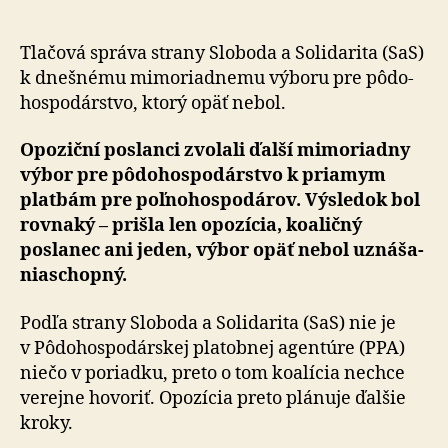
niečo
nie
je
Tlačová správa strany Sloboda a Solidarita (SaS)
v
k dneš­né­mu mi­mo­riad­nemu výboru pre pô­do­
poriadku,
hospo­dárstvo, ktorý opäť nebol.
budeme
žiadať
Opoziční poslanci zvolali ďalší mimoriadny
o
výbor pre pô­do­hospodár­stvo k pria­mym
poslaneck
platbám pre poľ­no­hospo­dá­rov. Výsledok bol
prieskum
rovnaký – prišla len opozícia, koaličný
poslanec ani jeden, výbor opäť nebol uzná­ša­
nia­schopný.
Podľa strany Sloboda a Solidarita (SaS) nie je
v Pô­do­hospodár­skej pla­tob­nej agen­tú­re (PPA)
niečo v po­riadku, preto o tom koalícia nechce
verejne hovoriť. Opozícia preto plánuje ďalšie
kroky.