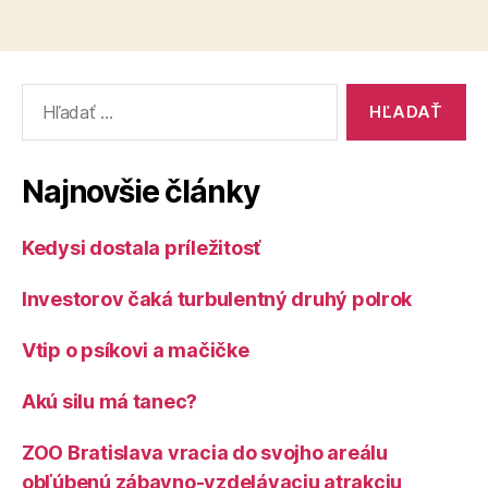
Vyhľadať:
Najnovšie články
Kedysi dostala príležitosť
Investorov čaká turbulentný druhý polrok
Vtip o psíkovi a mačičke
Akú silu má tanec?
ZOO Bratislava vracia do svojho areálu
obľúbenú zábavno-vzdelávaciu atrakciu