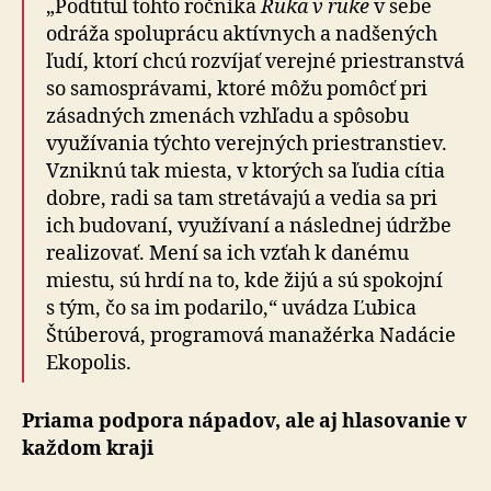
„Podtitul tohto ročníka
Ruka v ruke
v sebe
odráža spoluprácu aktívnych a nadšených
ľudí, ktorí chcú rozvíjať verejné priestranstvá
so samosprávami, ktoré môžu pomôcť pri
zásadných zmenách vzhľadu a spôsobu
využívania týchto verejných priestranstiev.
Vzniknú tak miesta, v ktorých sa ľudia cítia
dobre, radi sa tam stretávajú a vedia sa pri
ich budovaní, využívaní a následnej údržbe
realizovať. Mení sa ich vzťah k danému
miestu, sú hrdí na to, kde žijú a sú spokojní
s tým, čo sa im podarilo,“ uvádza Ľubica
Štúberová, programová manažérka Nadácie
Ekopolis.
Priama podpora nápadov, ale aj hlasovanie v
každom kraji