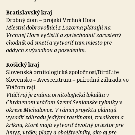
Bratislavský kraj
Drobný dom – projekt Vrchná Hora
Miestni dobrovoľníci z Lozorna plánujú na
Vrchnej Hore vyčistiť a spriechodniť zarastený
chodník od smetí a vytvoriť tam miesto pre
oddych s výsadbou a posedením.
Košický kraj
Slovenská ornitologická spoločnosť/BirdLife
Slovensko – Avescentrum – prírodná záhrada vo
Vtáčom raji
Vtáčí raj je známa ornitologická lokalita v
Chránenom vtáčom území Senianske rybníky v
okrese Michalovce. V rámci projektu plánujú
vysadiť záhradu jedlými rastlinami, trvalkami a
kríkmi, ktoré majú vytvoriť životný priestor pre
hmyz, vtáky, plazy a obojživelníky, ako aj pre