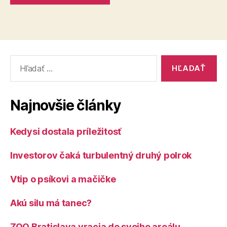
Vyhľadať:
Najnovšie články
Kedysi dostala príležitosť
Investorov čaká turbulentný druhý polrok
Vtip o psíkovi a mačičke
Akú silu má tanec?
ZOO Bratislava vracia do svojho areálu