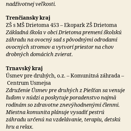
nadživotnej veľkosti.
Trenčiansky kraj
ZŠ s MŠ Drietoma 453 – Ekopark ZŠ Drietoma
Základná škola v obci Drietoma premení školskú
záhradu na ovocný sad s pôvodnými odrodami
ovocných stromov a vytvorí priestor na chov
drobných domácich zvierat.
Trnavský kraj
Úsmev pre druhých, o.z. – Komunitná záhrada –
Centrum Usmejsa
Združenie Úsmev pre druhých z Piešťan sa venuje
ľuďom v núdzi a poskytuje poradenstvo najmä
rodinám so zdravotne znevýhodnenými členmi.
Miestna komunita plánuje vysadiť pestrú
záhradu určenú na vzdelávanie, terapiu, detskú
hru a relax.