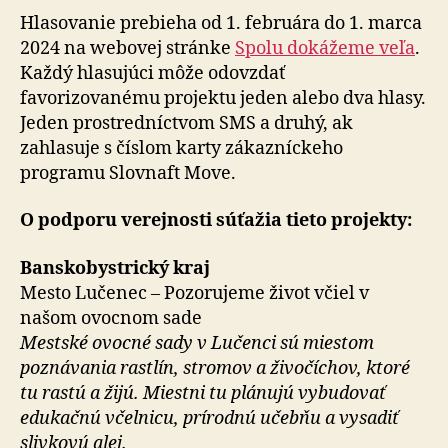
Hlasovanie prebieha od 1. februára do 1. marca
2024 na webovej stránke
Spolu dokážeme veľa
.
Každý hlasujúci môže odovzdať
favorizovanému projektu jeden alebo dva hlasy.
Jeden prostredníctvom SMS a druhý, ak
zahlasuje s číslom karty zákazníckeho
programu Slovnaft Move.
O podporu verejnosti súťažia tieto projekty:
Banskobystrický kraj
Mesto Lučenec – Pozorujeme život včiel v
našom ovocnom sade
Mestské ovocné sady v Lučenci sú miestom
poznávania rastlín, stromov a živočíchov, ktoré
tu rastú a žijú. Miestni tu plánujú vybudovať
edukačnú včelnicu, prírodnú učebňu a vysadiť
slivkovú alej.