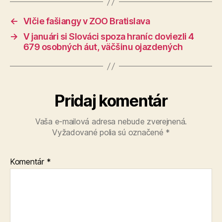
←
Vlčie fašiangy v ZOO Bratislava
→
V januári si Slováci spoza hraníc doviezli 4
679 osobných áut, väčšinu ojazdených
Pridaj komentár
Vaša e-mailová adresa nebude zverejnená.
Vyžadované polia sú označené
*
Komentár
*