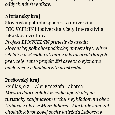
oddych návštevníkov.
Nitriansky kraj
Slovenská poľnohospodárska univerzita –
BIO:VCEL:IN biodiverzita-včely-interaktivita –
ukážková včelnica
Projekt BIO:VČEL:IN prinesie do areálu
Slovenskej poľnohospodárskej univerzity v Nitre
včelnicu a výsadbu stromov a krov atraktívnych
pre včely. Tento projekt šíri osvetu o význame
opeľovačov a biodiverzite prostredia.
Prešovský kraj
Feidias, o.z. – Alej Kniežaťa Laborca
Miestni dobrovoľníci vysadia lipovú alej na
turisticky zaujímavom vrchu s výhľadom na obec
Habura v okrese Medzilaborce. Alej bude lemovať
chodník k bronzovej soche kniežaťa Laborca v