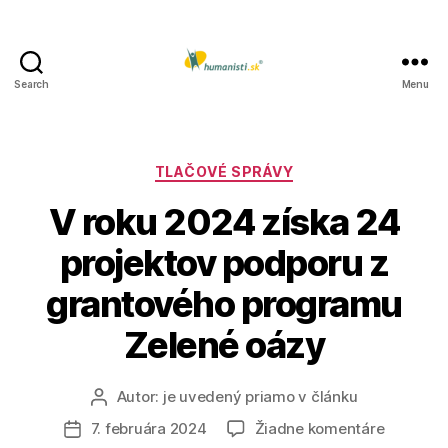
Search
Menu
Humanisti.sk
Kategórie
TLAČOVÉ SPRÁVY
V roku 2024 získa 24
projektov podporu z
grantového programu
Zelené oázy
Autor:
je uvedený priamo v článku
Autor
článku
na
7. februára 2024
Žiadne komentáre
Dátum