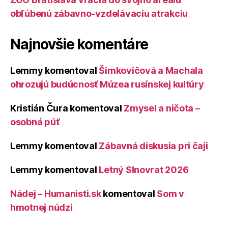
obľúbenú zábavno-vzdelávaciu atrakciu
Najnovšie komentáre
Lemmy
komentoval
Šimkovičová a Machala
ohrozujú budúcnosť Múzea rusínskej kultúry
Kristián Čura
komentoval
Zmysel a ničota –
osobná púť
Lemmy
komentoval
Zábavná diskusia pri čaji
Lemmy
komentoval
Letný Slnovrat 2026
Nádej – Humanisti.sk
komentoval
Som v
hmotnej núdzi