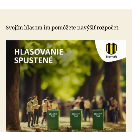
V
článku
roku
2024
získa
24
Svojím hlasom im pomôžete navýšiť rozpočet.
projekto
podporu
z
grantov
program
Zelené
oázy