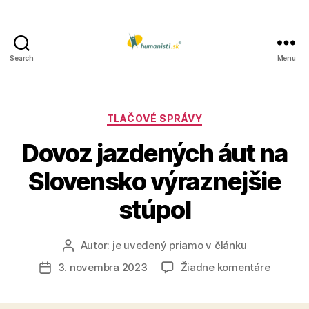
Search
Menu
Humanisti.sk
Kategórie
TLAČOVÉ SPRÁVY
Dovoz jazdených áut na
Slovensko výraznejšie
stúpol
Autor:
je uvedený priamo v článku
Autor
článku
na
3. novembra 2023
Žiadne komentáre
Dátum
Dovoz
článku
jazdený