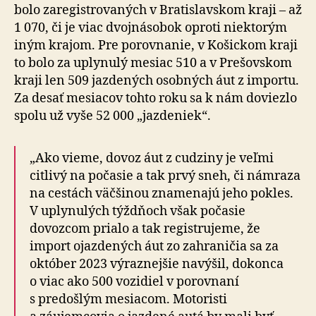
bolo zaregistrovaných v Bratislavskom kraji – až
1 070, či je viac dvojnásobok oproti niektorým
iným krajom. Pre porovnanie, v Košickom kraji
to bolo za uplynulý mesiac 510 a v Prešovskom
kraji len 509 jazdených osobných áut z importu.
Za desať mesiacov tohto roku sa k nám doviezlo
spolu už vyše 52 000 „jazdeniek“.
„Ako vieme, dovoz áut z cudziny je veľmi
citlivý na počasie a tak prvý sneh, či námraza
na cestách väčšinou znamenajú jeho pokles.
V uplynulých týždňoch však počasie
dovozcom prialo a tak registrujeme, že
import ojazdených áut zo zahraničia sa za
október 2023 výraznejšie navýšil, dokonca
o viac ako 500 vozidiel v porovnaní
s predošlým mesiacom. Motoristi