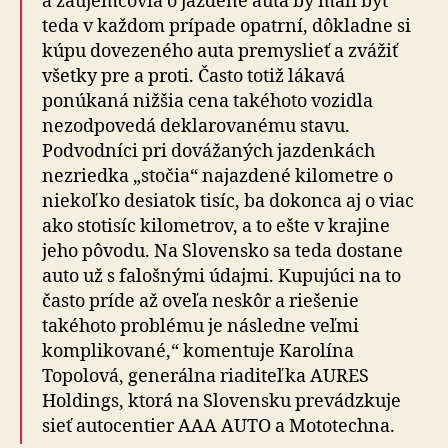
a záujemcovia o jazdené autá by mali byť
teda v každom prípade opatrní, dôkladne si
kúpu dovezeného auta premyslieť a zvážiť
všetky pre a proti. Často totiž lákavá
ponúkaná nižšia cena takéhoto vozidla
nezodpovedá deklarovanému stavu.
Podvodníci pri dovážaných jazdenkách
nezriedka „stočia“ najazdené kilometre o
niekoľko desiatok tisíc, ba dokonca aj o viac
ako stotisíc kilometrov, a to ešte v krajine
jeho pôvodu. Na Slovensko sa teda dostane
auto už s falošnými údajmi. Kupujúci na to
často príde až oveľa neskôr a riešenie
takéhoto problému je následne veľmi
komplikované,“ komentuje Karolína
Topolová, generálna riaditeľka AURES
Holdings, ktorá na Slovensku prevádzkuje
sieť autocentier AAA AUTO a Mototechna.