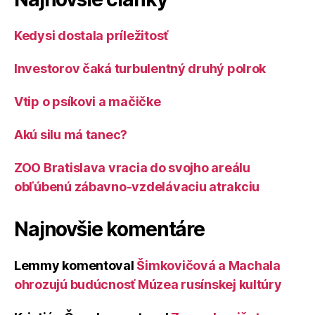
Kedysi dostala príležitosť
Investorov čaká turbulentný druhý polrok
Vtip o psíkovi a mačičke
Akú silu má tanec?
ZOO Bratislava vracia do svojho areálu
obľúbenú zábavno-vzdelávaciu atrakciu
Najnovšie komentáre
Lemmy
komentoval
Šimkovičová a Machala
ohrozujú budúcnosť Múzea rusínskej kultúry