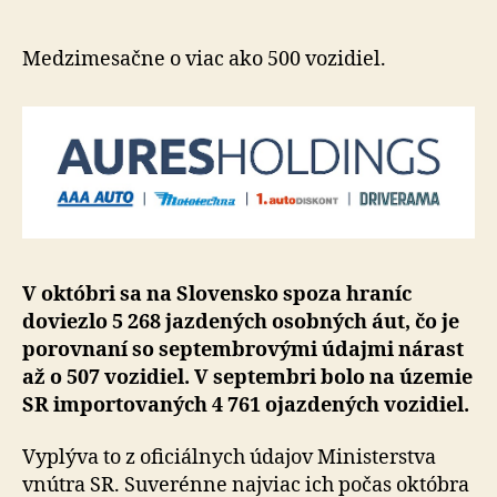
áut
na
Slovens
Medzimesačne o viac ako 500 vozidiel.
výrazne
stúpol
V októbri sa na Slovensko spoza hraníc
doviezlo 5 268 jazdených osobných áut, čo je
porovnaní so septembrovými údajmi nárast
až o 507 vozidiel. V septembri bolo na územie
SR importovaných 4 761 ojazdených vozidiel.
Vyplýva to z oficiálnych údajov Ministerstva
vnútra SR. Suverénne najviac ich počas októbra