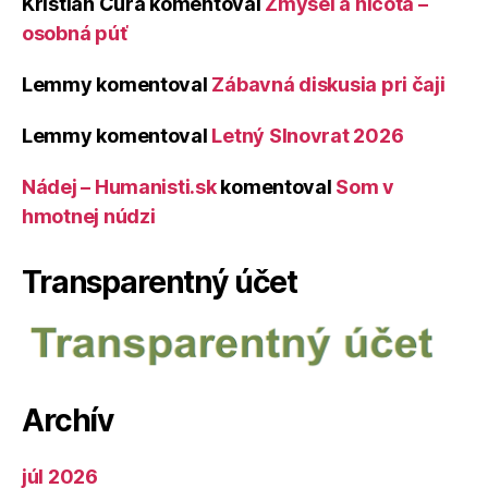
Kristián Čura
komentoval
Zmysel a ničota –
osobná púť
Lemmy
komentoval
Zábavná diskusia pri čaji
Lemmy
komentoval
Letný Slnovrat 2026
Nádej – Humanisti.sk
komentoval
Som v
hmotnej núdzi
Transparentný účet
Archív
júl 2026