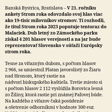
Banská Bystrica, Bratislava –
V 21. ročníku
ankety Strom roka odovzdalo svoj hlas viac
ako 19-tisíc milovníkov stromov. Tí rozhodli,
že titul Strom roka 2023 poputuje tentoraz do
Malaciek. Dub letný zo Zámockého parku
získal 4 201 hlasov verejnosti a na jar bude
reprezentovať Slovensko v súťaži Európsky
strom roka.
Tesne za víťazným dubom, s počtom hlasov
2 966, sa umiestnil Platan javorolistý zo Žiaru
nad Hronom, ktorý rastie na
nádvorí biskupského kaštieľa. Tretie miesto si
s počtom hlasov 2 112 vyslúžila Borovica lesná
zo Žiliny, ktorá rastie pri známej Paľovej búde.
Na každého z víťazov čaká posúdenie
a ošetrenie odborníkmi v hodnote 300 eur.