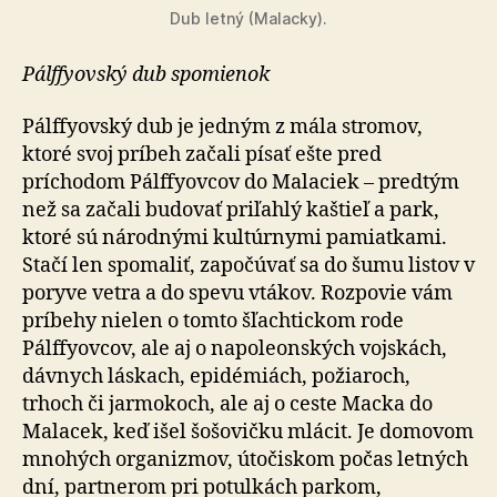
Dub letný (Malacky).
Pálffyovský dub spomienok
Pálffyovský dub je jedným z mála stromov,
ktoré svoj príbeh začali písať ešte pred
príchodom Pálffyovcov do Malaciek – predtým
než sa začali budovať priľahlý kaštieľ a park,
ktoré sú národnými kultúrnymi pamiatkami.
Stačí len spomaliť, započúvať sa do šumu listov v
poryve vetra a do spevu vtákov. Rozpovie vám
príbehy nielen o tomto šľachtickom rode
Pálffyovcov, ale aj o napoleonských vojskách,
dávnych láskach, epidémiách, požiaroch,
trhoch či jarmokoch, ale aj o ceste Macka do
Malacek, keď išel šošovičku mlácit. Je domovom
mnohých organizmov, útočiskom počas letných
dní, partnerom pri potulkách parkom,