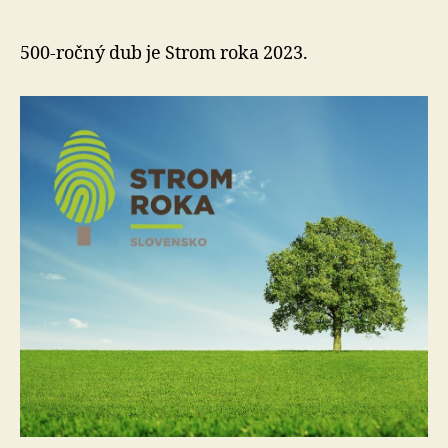
si
pamätá
príchod
500-ročný dub je Strom roka 2023.
Pálffyovcov
do
Malaciek