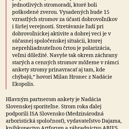
jednotlivých stromoradí, ktoré boli
poškodené zverou. Vysadených bude 15
vzrastlých stromov za účasti dobrovoľníkov
i širšej verejnosti. Stretávanie ľudí pri
dobrovoľníckej aktivite a dobrej veci je v
súčasnej spoločenskej situácii, ktorej
neprehliadnuteľnou črtou je polarizácia,
veľmi dôležité. Navyše tak okrem záchrany
starých a cenných stromov môžeme v rámci
ankety stromy prinavracať aj tam, kde
chýbajú,“ hovorí Milan Hronec z Nadácie
Ekopolis.
Hlavným partnerom ankety je Nadácia
Slovenskej sporiteľne. Strom roka ďalej
podporili ISA Slovensko (Medzinárodná
arboristická spoločnosť), vydavateľstvo Dajama,
kníhkupectvo Artforum a záhradníctvo ABIES.