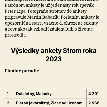
Patrónom ankety je už jedenásty rok spevák
Peter Lipa. Fotografie stromov do ankety
pripravuje Martin Babarík. Poslaním ankety je
upozorniť na staré, vzácne či ohrozené stromy
a rovnako tak vzbudiť záujem ľudí o životné
prostredie.
Výsledky ankety Strom roka
2023
Finálne poradie
1.
Dub letný, Malacky
4 201
2.
Platan javorolistý, Žiar nad Hronom
2 966