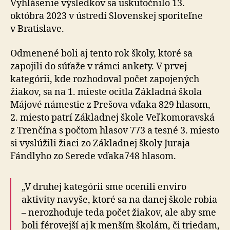
Vyhlásenie výsledkov sa uskutočnilo 13.
októbra 2023 v ústredí Slovenskej sporiteľne
v Bratislave.
Odmenené boli aj tento rok školy, ktoré sa
zapojili do súťaže v rámci ankety. V prvej
kategórii, kde rozhodoval počet zapojených
žiakov, sa na 1. mieste ocitla Základná škola
Májové námestie z Prešova vďaka 829 hlasom,
2. miesto patrí Základnej škole Veľkomoravská
z Trenčína s počtom hlasov 773 a tesné 3. miesto
si vyslúžili žiaci zo Základnej školy Juraja
Fándlyho zo Serede vďaka748 hlasom.
„V druhej kategórii sme ocenili enviro
aktivity navyše, ktoré sa na danej škole robia
– nerozhoduje teda počet žiakov, ale aby sme
boli férovejší aj k menším školám, či triedam,