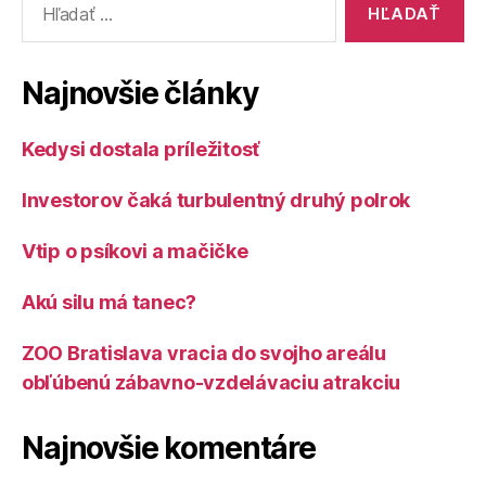
Najnovšie články
Kedysi dostala príležitosť
Investorov čaká turbulentný druhý polrok
Vtip o psíkovi a mačičke
Akú silu má tanec?
ZOO Bratislava vracia do svojho areálu
obľúbenú zábavno-vzdelávaciu atrakciu
Najnovšie komentáre