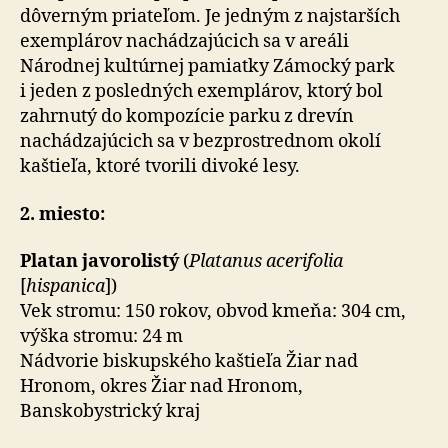
dôverným priateľom. Je jedným z najstarších
exemplárov nachádzajúcich sa v areáli
Národnej kultúrnej pamiatky Zámocký park
i jeden z posledných exemplárov, ktorý bol
zahrnutý do kompozície parku z drevín
nachádzajúcich sa v bezprostrednom okolí
kaštieľa, ktoré tvorili divoké lesy.
2. miesto:
Platan javorolistý
(
Platanus acerifolia
[
hispanica
])
Vek stromu: 150 rokov, obvod kmeňa: 304 cm,
výška stromu: 24 m
Nádvorie biskupského kaštieľa Žiar nad
Hronom, okres Žiar nad Hronom,
Banskobystrický kraj