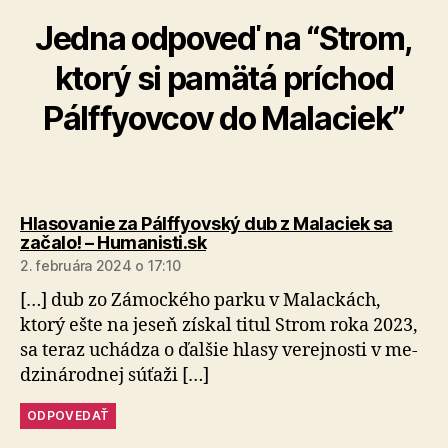
Jedna odpoveď na “Strom,
ktorý si pamätá príchod
Pálffyovcov do Malaciek”
Hlasovanie za Pálffyovský dub z Malaciek sa
hovorí:
začalo! – Humanisti.sk
2. februára 2024 o 17:10
[…] dub zo Zá­moc­kého parku v Ma­lac­kách,
ktorý ešte na je­seň získal titul Strom roka 2023,
sa teraz uchádza o ďal­šie hlasy ve­rej­nosti v me­
dzi­ná­rod­nej súťaži […]
ODPOVEDAŤ