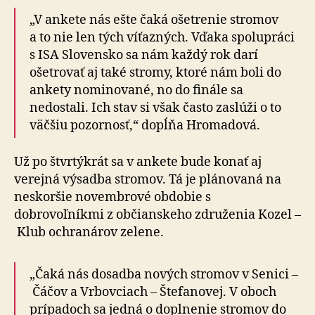
„V ankete nás ešte čaká ošetrenie stromov
a to nie len tých víťazných. Vďaka spolupráci
s ISA Slovensko sa nám každý rok darí
ošetrovať aj také stromy, ktoré nám boli do
ankety nominované, no do finále sa
nedostali. Ich stav si však často zaslúži o to
väčšiu pozornosť,“ dopĺňa Hromadová.
Už po štvrtýkrát sa v ankete bude konať aj
verejná výsadba stromov. Tá je plánovaná na
neskoršie novembrové obdobie s
dobrovoľníkmi z občianskeho združenia Kozel –
Klub ochranárov zelene.
„Čaká nás dosadba nových stromov v Senici –
Čáčov a Vrbovciach – Štefanovej. V oboch
prípadoch sa jedná o doplnenie stromov do