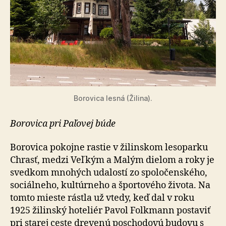
Borovica lesná (Žilina).
Borovica pri Paľovej búde
Borovica pokojne rastie v žilinskom lesoparku
Chrasť, medzi Veľkým a Malým dielom a roky je
svedkom mnohých udalostí zo spoločenského,
sociálneho, kultúrneho a športového života. Na
tomto mieste rástla už vtedy, keď dal v roku
1925 žilinský hoteliér Pavol Folkmann postaviť
pri starej ceste drevenú poschodovú budovu s