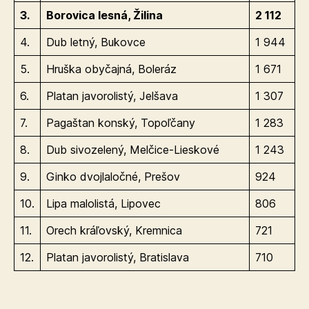
3.
Borovica lesná, Žilina
2 112
4.
Dub letný, Bukovce
1 944
5.
Hruška obyčajná, Boleráz
1 671
6.
Platan javorolistý, Jelšava
1 307
7.
Pagaštan konský, Topoľčany
1 283
8.
Dub sivozelený, Melčice-Lieskové
1 243
9.
Ginko dvojlaločné, Prešov
924
10.
Lipa malolistá, Lipovec
806
11.
Orech kráľovský, Kremnica
721
12.
Platan javorolistý, Bratislava
710