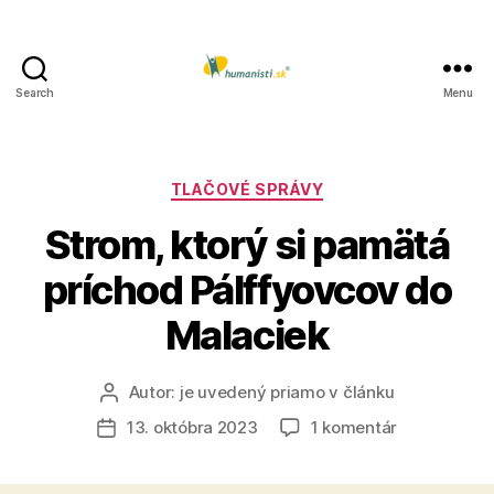
Search
Menu
Humanisti.sk
Kategórie
TLAČOVÉ SPRÁVY
Strom, ktorý si pamätá
príchod Pálffyovcov do
Malaciek
Autor:
je uvedený priamo v článku
Autor
článku
na
13. októbra 2023
1 komentár
Dátum
Strom,
článku
ktorý