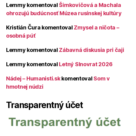
Lemmy
komentoval
Šimkovičová a Machala
ohrozujú budúcnosť Múzea rusínskej kultúry
Kristián Čura
komentoval
Zmysel a ničota –
osobná púť
Lemmy
komentoval
Zábavná diskusia pri čaji
Lemmy
komentoval
Letný Slnovrat 2026
Nádej – Humanisti.sk
komentoval
Som v
hmotnej núdzi
Transparentný účet