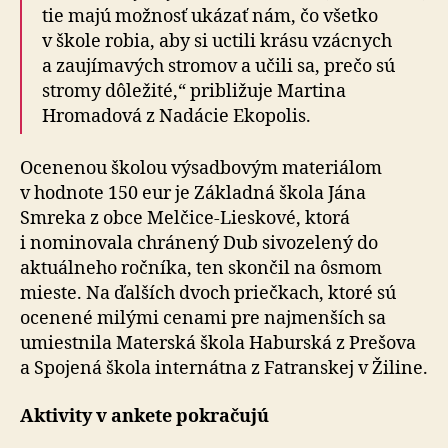
tie majú možnosť ukázať nám, čo všetko
v škole robia, aby si uctili krásu vzácnych
a zaujímavých stromov a učili sa, prečo sú
stromy dôležité,“ približuje Martina
Hromadová z Nadácie Ekopolis.
Ocenenou školou výsadbovým materiálom
v hodnote 150 eur je Základná škola Jána
Smreka z obce Melčice-Lieskové, ktorá
i nominovala chránený Dub sivozelený do
aktuálneho ročníka, ten skončil na ôsmom
mieste. Na ďalších dvoch priečkach, ktoré sú
ocenené milými cenami pre najmenších sa
umiestnila Materská škola Haburská z Prešova
a Spojená škola internátna z Fatranskej v Žiline.
Aktivity v ankete pokračujú