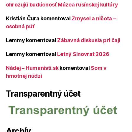
ohrozujú budúcnosť Múzea rusínskej kultúry
Kristián Čura
komentoval
Zmysel a ničota –
osobná púť
Lemmy
komentoval
Zábavná diskusia pri čaji
Lemmy
komentoval
Letný Slnovrat 2026
Nádej – Humanisti.sk
komentoval
Som v
hmotnej núdzi
Transparentný účet
Archív