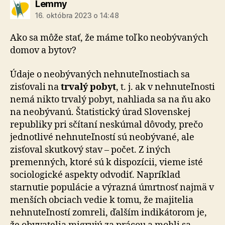
hovorí:
Lemmy
16. októbra 2023 o 14:48
Ako sa môže stať, že máme toľko neobývaných
domov a bytov?
Údaje o neobývaných nehnuteľnostiach sa
zisťovali na
trvalý pobyt
, t. j. ak v nehnuteľnosti
nemá nikto trvalý pobyt, nahliada sa na ňu ako
na neobývanú. Štatistický úrad Slovenskej
republiky pri sčítaní neskúmal dôvody, prečo
jednotlivé nehnuteľností sú neobývané, ale
zisťoval skutkový stav – počet. Z iných
premenných, ktoré sú k dispozícii, vieme isté
sociologické aspekty odvodiť. Napríklad
starnutie populácie a výrazná úmrtnosť najmä v
menších obciach vedie k tomu, že majitelia
nehnuteľností zomreli, ďalším indikátorom je,