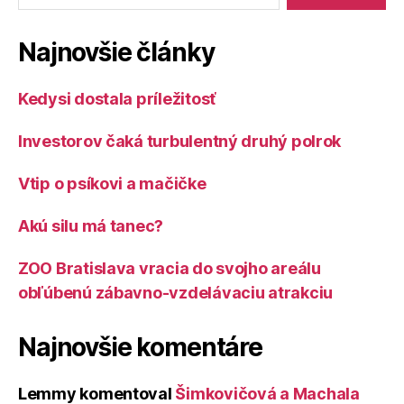
Najnovšie články
Kedysi dostala príležitosť
Investorov čaká turbulentný druhý polrok
Vtip o psíkovi a mačičke
Akú silu má tanec?
ZOO Bratislava vracia do svojho areálu
obľúbenú zábavno-vzdelávaciu atrakciu
Najnovšie komentáre
Lemmy
komentoval
Šimkovičová a Machala