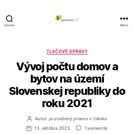
Search
Menu
Humanisti.sk
Kategórie
TLAČOVÉ SPRÁVY
Vývoj počtu domov a
bytov na území
Slovenskej republiky do
roku 2021
Autor:
je uvedený priamo v článku
Autor
článku
na
13. októbra 2023
1 komentár
Dátum