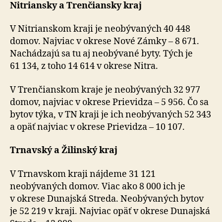
Nitriansky a Trenčiansky kraj
V Nitrianskom kraji je neobývaných 40 448
domov. Najviac v okrese Nové Zámky – 8 671.
Nachádzajú sa tu aj neobývané byty. Tých je
61 134, z toho 14 614 v okrese Nitra.
V Trenčianskom kraje je neobývaných 32 977
domov, najviac v okrese Prievidza – 5 956. Čo sa
bytov týka, v TN kraji je ich neobývaných 52 343
a opäť najviac v okrese Prievidza – 10 107.
Trnavský a Žilinský kraj
V Trnavskom kraji nájdeme 31 121
neobývaných domov. Viac ako 8 000 ich je
v okrese Dunajská Streda. Neobývaných bytov
je 52 219 v kraji. Najviac opäť v okrese Dunajská