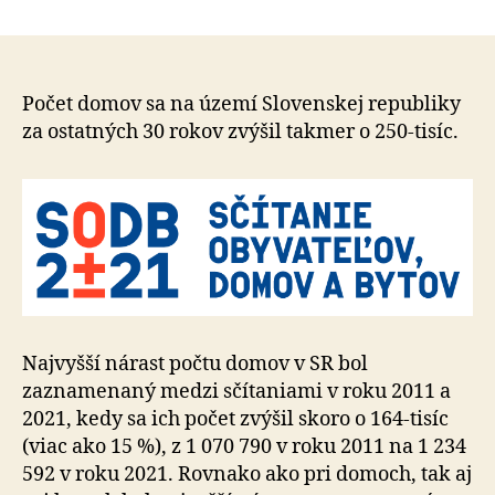
Vývoj
článku
počtu
domov
a
bytov
Počet domov sa na území Slovenskej republiky
na
za ostatných 30 rokov zvýšil takmer o 250-tisíc.
území
Slovenskej
republiky
do
roku
2021
Najvyšší nárast počtu domov v SR bol
zaznamenaný medzi sčítaniami v roku 2011 a
2021, kedy sa ich počet zvýšil skoro o 164-tisíc
(viac ako 15 %), z 1 070 790 v roku 2011 na 1 234
592 v roku 2021. Rovnako ako pri domoch, tak aj