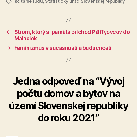
sčítanie ľudu
,
Štatistický úrad Slovenskej republiky
Značky
←
Strom, ktorý si pamätá príchod Pálffyovcov do
Malaciek
→
Feminizmus v súčasnosti a budúcnosti
Jedna odpoveď na “Vývoj
počtu domov a bytov na
území Slovenskej republiky
do roku 2021”