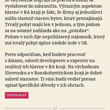
že obyvatelia migrujú za prácou a mohli sa
vysťahovať do zahraničia. Výrazným aspektom
hlavne v BA kraji je fakt, že firmy aj jednotlivci
môžu vlastniť viacero bytov, ktoré prenajímajú.
Trvalý pobyt majú len v jednom, a tým pádom
sa na ostatné nahliada ako na „prázdne“.
Pritom v nich žije neprihlásený nájomník, ktorý
má trvalý pobyt úplne niekde inde v SR.
Preto odporúčam, keď budete pracovať
s dátami, osloviť developerov a expertov na
realitný trh hlavne v BA kraji. Na východnom
Slovensku a v Bansko­bystrickom kraji je dobré
osloviť starostov. Tí vám budú vedieť presne
opísať špecifické dôvody v ich obciach.
ODPOVEDAŤ