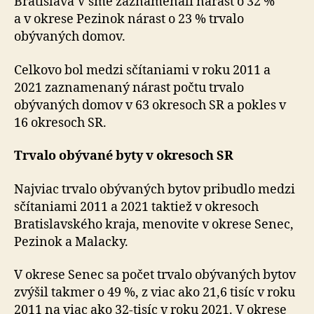
Bratislava V sme zaznamenali nárast o 32 %
a v okrese Pezinok nárast o 23 % trvalo
obývaných domov.
Celkovo bol medzi sčítaniami v roku 2011 a
2021 zaznamenaný nárast počtu trvalo
obývaných domov v 63 okresoch SR a pokles v
16 okresoch SR.
Trvalo obývané byty v okresoch SR
Najviac trvalo obývaných bytov pribudlo medzi
sčítaniami 2011 a 2021 taktiež v okresoch
Bratislavského kraja, menovite v okrese Senec,
Pezinok a Malacky.
V okrese Senec sa počet trvalo obývaných bytov
zvýšil takmer o 49 %, z viac ako 21,6 tisíc v roku
2011 na viac ako 32-tisíc v roku 2021. V okrese