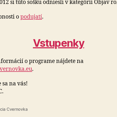
012 si túto sošku odniesli v kategórii Objav ro
bnosti o
podujatí
.
Vstupenky
nformácií o programe nájdete na
vernovka.eu
.
 sa na vás!
C.
cia Cvernovka