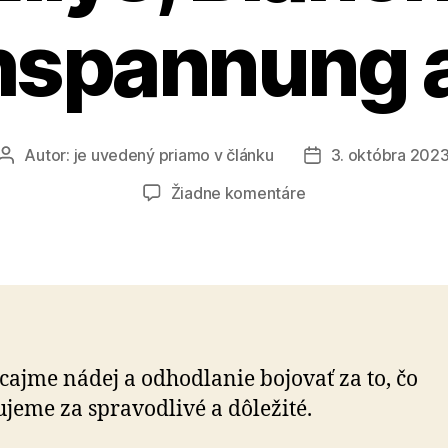
spannung a
Autor:
je uvedený priamo v článku
3. októbra 202
Autor
Dátum
článku
článku
na
Žiadne komentáre
Tamara
Kramar,
Chris
Ellys,
Blanch,
Hochspannung
a
cajme nádej a odhodlanie bojovať za to, čo
Zrní
jeme za spravodlivé a dôležité.