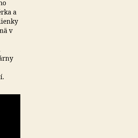
ho
érka a
lienky
mä v
a
dárny
í.