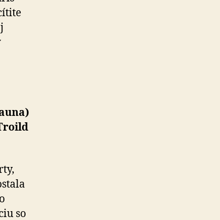
ítite
j
y
sauna)
Troild
ty,
stala
o
ciu so