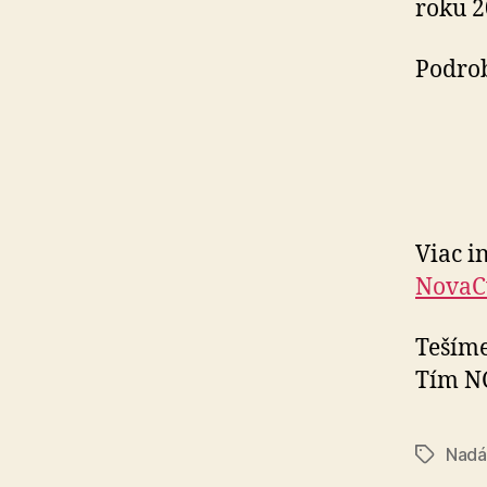
roku 2
Podro
Viac i
NovaC
Tešíme
Tím N
Nadá
Značky