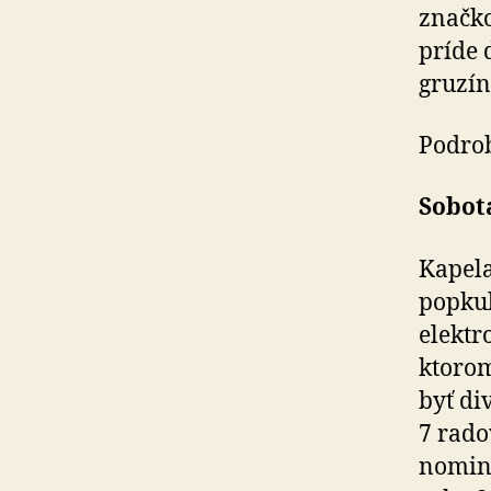
značko
príde 
gruzín
Podro
Sobota
Kapela
popkul
elektr
ktorom
byť di
7 rado
nomino