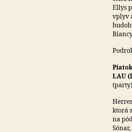
Ellys 
vplyv 
hudobn
Biancy
Podro
Piato
LAU (l
(party
Herren
ktorá 
na pód
Sónar,