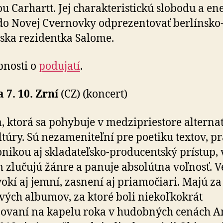
u Carhartt. Jej charakteristickú slobodu a en
do Novej Cvernovky odprezentovať berlínsko
ska rezidentka Salome.
bnosti o
podujatí
.
 7. 10. Zrní
(CZ) (koncert)
, ktorá sa pohybuje v medzipriestore alternat
túry. Sú nezameniteľní pre poetiku textov, pr
onikou aj skladateľsko-pro­du­centský prístup, 
 zlučujú žánre a panuje absolútna voľnosť. V
vokí aj jemní, zasnení aj priamočiari. Majú z
vých albumov, za ktoré boli niekoľkokrát
vaní na kapelu roka v hudobných cenách An