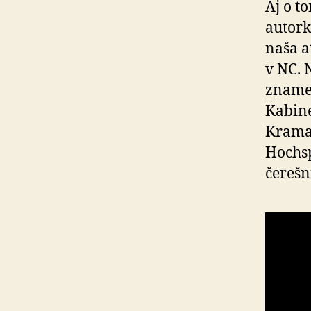
Aj o t
autork
naša a
v NC. 
zname
Kabine
Kramar
Hochsp
čerešn