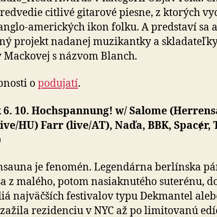
predvedie citlivé gitarové piesne, z ktorých vyc
anglo-amerických ikon folku. A predstaví sa a
ý projekt nadanej muzikantky a skladateľk
 Mackovej s názvom Blanch.
bnosti o
podujatí
.
k 6. 10. Hochspannung! w/ Salome (Herren
ive/HU) Farr (live/AT), Naďa, BBK, Spacɇr, 
)
sauna je fenomén. Legendárna berlínska pár
sa z malého, potom nasiaknutého suterénu, do
iá najväčších festivalov typu Dekmantel aleb
 zažila rezidenciu v NYC až po limitovanú edí