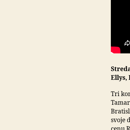
Streda
Ellys,
Tri ko
Tamar
Bratis
svoje 
cenu R