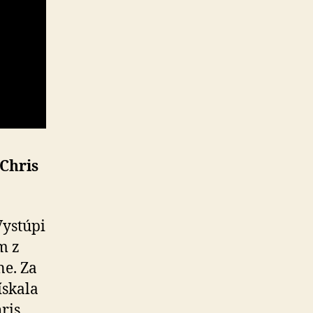
 Chris
Vystúpi
m z
ne. Za
ískala
ris