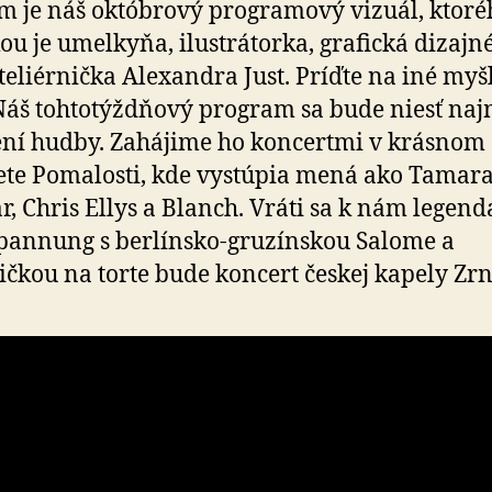
om je náš októbrový programový vizuál, ktoré
ou je umelkyňa, ilustrátorka, grafická dizajn
teliérnička Alexandra Just. Príďte na iné myš
Náš tohto­týždňový program sa bude niesť naj
ní hudby. Zahájime ho koncertmi v krásnom
te Pomalosti, kde vystúpia mená ako Tamar
, Chris Ellys a Blanch. Vráti sa k nám legen
annung s berlínsko-gruzínskou Salome a
ičkou na torte bude koncert českej kapely Zrn