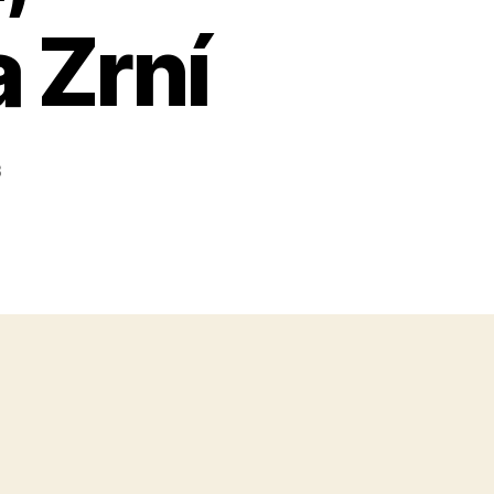
 Zrní
3