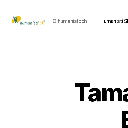
O humanistoch
Humanisti S
Humanisti.sk
Tama