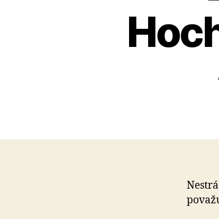
Hoch
Nestrá
považu