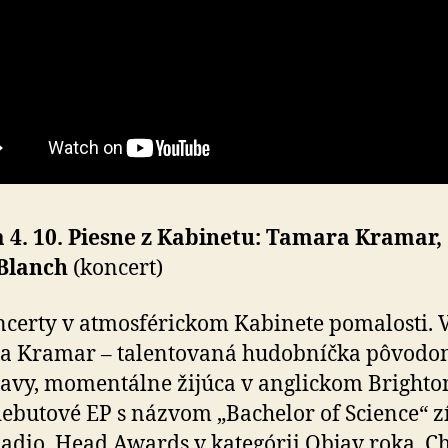
 4. 10. Piesne z Kabinetu: Tamara Kramar,
 Blanch
(koncert)
ncerty v atmosférickom Kabinete pomalosti. 
a Kramar – talentovaná hudobníčka pôvodo
lavy, momentálne žijúca v anglickom Brighto
debutové EP s názvom „Bachelor of Science“ z
adio_Head Awards v kategórii Objav roka. Ch