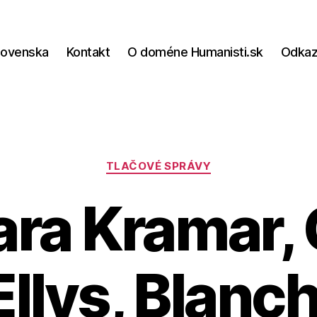
lovenska
Kontakt
O doméne Humanisti.sk
Odka
Kategórie
TLAČOVÉ SPRÁVY
ra Kramar, 
Ellys, Blanch