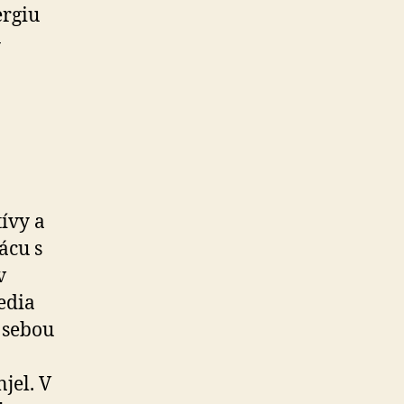
ergiu
-
ívy a
ácu s
v
edia
a sebou
jel. V