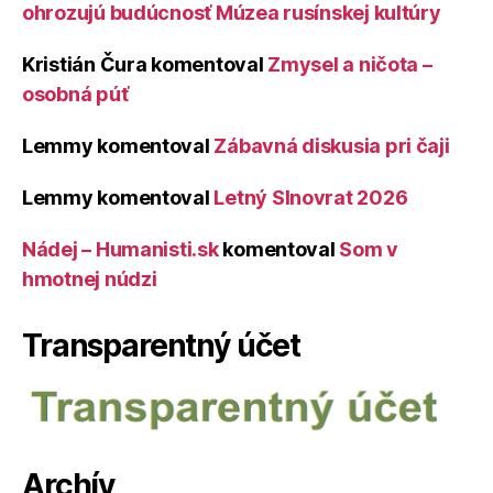
ohrozujú budúcnosť Múzea rusínskej kultúry
Kristián Čura
komentoval
Zmysel a ničota –
osobná púť
Lemmy
komentoval
Zábavná diskusia pri čaji
Lemmy
komentoval
Letný Slnovrat 2026
Nádej – Humanisti.sk
komentoval
Som v
hmotnej núdzi
Transparentný účet
Archív