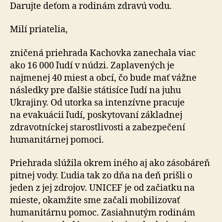
deti
Darujte deťom a rodinám zdravú vodu.
a
rodiny
Milí priatelia,
zničená priehrada Kachovka zanechala viac
ako 16 000 ľudí v núdzi. Zaplavených je
najmenej 40 miest a obcí, čo bude mať vážne
následky pre ďalšie státisíce ľudí na juhu
Ukrajiny. Od utorka sa intenzívne pracuje
na evakuácii ľudí, poskytovaní základnej
zdravotníckej starostlivosti a zabezpečení
humanitárnej pomoci.
Priehrada slúžila okrem iného aj ako zásobáreň
pitnej vody. Ľudia tak zo dňa na deň prišli o
jeden z jej zdrojov. UNICEF je od začiatku na
mieste, okamžite sme začali mobilizovať
humanitárnu pomoc. Zasiahnutým rodinám