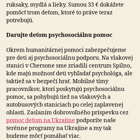
ruksaky, mydlá a lieky. Sumou 33 € dokážete
pomôcť trom deťom, ktoré to práve teraz
potrebujú.
Darujte deťom psychosociálnu pomoc
Okrem humanitárnej pomoci zabezpečujeme
pre deti aj psychosociálnu podporu. Na vlakovej
stanici v Chersone sme zriadili centrum Spilno,
kde majú možnosť deti vyhľadať psychológa, ale
taktiež sa v bezpečí hrať. Mobilné tímy
pracovníkov, ktorí poskytujú psychosociálnu
pomoc, sa pohybujú tiež na vlakových a
autobusových staniciach po celej zaplavenej
oblasti. Zaslaním dobrovoľného príspevku cez
pomoc deťom na Ukrajine
podporíte naše
terénne programy na Ukrajine a my tak
budeme môcť pomáhať viac.