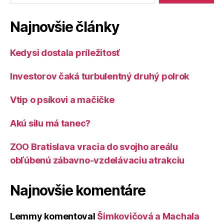
Najnovšie články
Kedysi dostala príležitosť
Investorov čaká turbulentný druhý polrok
Vtip o psíkovi a mačičke
Akú silu má tanec?
ZOO Bratislava vracia do svojho areálu
obľúbenú zábavno-vzdelávaciu atrakciu
Najnovšie komentáre
Lemmy
komentoval
Šimkovičová a Machala