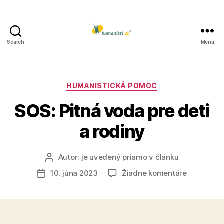
Search
Menu
Humanisti.sk
Kategórie
HUMANISTICKÁ POMOC
SOS: Pitná voda pre deti
a rodiny
Autor:
je uvedený priamo v článku
Autor
článku
na
10. júna 2023
Žiadne komentáre
Dátum
SOS:
článku
Pitná
voda
pre