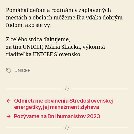
Pomáhať deťom a rodinám v zaplavených
mestách a obciach môžeme iba vďaka dobrým
ľuďom, ako ste vy.
Z celého srdca ďakujeme,
za tím UNICEF, Mária Sliacka, výkonná
riaditeľka UNICEF Slovensko.
UNICEF
Značky
←
Odmietame obvinenia Stredoslovenskej
energetiky, jej manažment zlyháva
→
Pozývame na Dni humanistov 2023