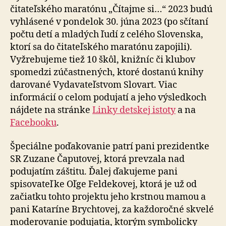
čitateľského maratónu „Čítajme si…“ 2023 budú
vyhlásené v pondelok 30. júna 2023 (po sčítaní
počtu detí a mladých ľudí z celého Slovenska,
ktorí sa do čitateľského maratónu zapojili).
Vyžrebujeme tiež 10 škôl, knižníc či klubov
spomedzi zúčastnených, ktoré dostanú knihy
darované Vydavateľstvom Slovart. Viac
informácií o celom podujatí a jeho výsledkoch
nájdete na stránke
Linky detskej istoty
a na
Facebooku
.
Špeciálne poďakovanie patrí pani prezidentke
SR Zuzane Čaputovej, ktorá prevzala nad
podujatím záštitu. Ďalej ďakujeme pani
spisovateľke Oľge Feldekovej, ktorá je už od
začiatku tohto projektu jeho krstnou mamou a
pani Kataríne Brychtovej, za každoročné skvelé
moderovanie podujatia, ktorým symbolicky