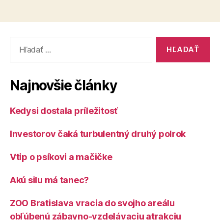
Vyhľadať:
Najnovšie články
Kedysi dostala príležitosť
Investorov čaká turbulentný druhý polrok
Vtip o psíkovi a mačičke
Akú silu má tanec?
ZOO Bratislava vracia do svojho areálu
obľúbenú zábavno-vzdelávaciu atrakciu