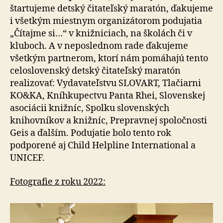
štartujeme detský čitateľský maratón, ďakujeme
i všetkým miestnym organizátorom podujatia
„Čítajme si…“ v knižniciach, na školách či v
kluboch. A v neposlednom rade ďakujeme
všetkým partnerom, ktorí nám pomáhajú tento
celoslovenský detský čitateľský maratón
realizovať: Vydavateľstvu SLOVART, Tlačiarni
KO&KA, Kníhkupectvu Panta Rhei, Slovenskej
asociácii knižníc, Spolku slovenských
knihovníkov a knižníc, Prepravnej spoločnosti
Geis a ďalším. Podujatie bolo tento rok
podporené aj Child Helpline International a
UNICEF.
Fotografie z roku 2022: