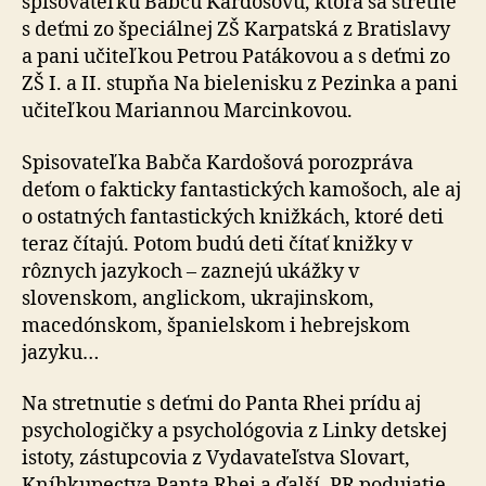
spisovateľku Babču Kardošovú, ktorá sa stretne
s deťmi zo špeciálnej ZŠ Karpatská z Bratislavy
a pani učiteľkou Petrou Patákovou a s deťmi zo
ZŠ I. a II. stupňa Na bielenisku z Pezinka a pani
učiteľkou Mariannou Marcinkovou.
Spisovateľka Babča Kardošová porozpráva
deťom o fakticky fantastických kamošoch, ale aj
o ostatných fantastických knižkách, ktoré deti
teraz čítajú. Potom budú deti čítať knižky v
rôznych jazykoch – zaznejú ukážky v
slovenskom, anglickom, ukrajinskom,
macedónskom, španielskom i hebrejskom
jazyku…
Na stretnutie s deťmi do Panta Rhei prídu aj
psychologičky a psychológovia z Linky detskej
istoty, zástupcovia z Vydavateľstva Slovart,
Kníhkupectva Panta Rhei a ďalší. PR podujatie