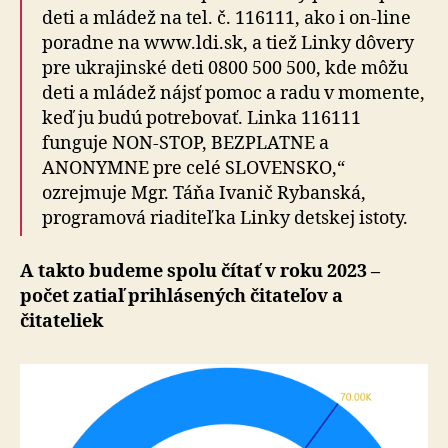
deti a mládež na tel. č. 116111, ako i on-line
poradne na www.ldi.sk, a tiež Linky dôvery
pre ukrajinské deti 0800 500 500, kde môžu
deti a mládež nájsť pomoc a radu v momente,
keď ju budú potrebovať. Linka 116111
funguje NON-STOP, BEZPLATNE a
ANONYMNE pre celé SLOVENSKO,“
ozrejmuje Mgr. Táňa Ivanič Rybanská,
programová riaditeľka Linky detskej istoty.
A takto budeme spolu čítať v roku 2023 –
počet zatiaľ prihlásených čitateľov a
čitateliek