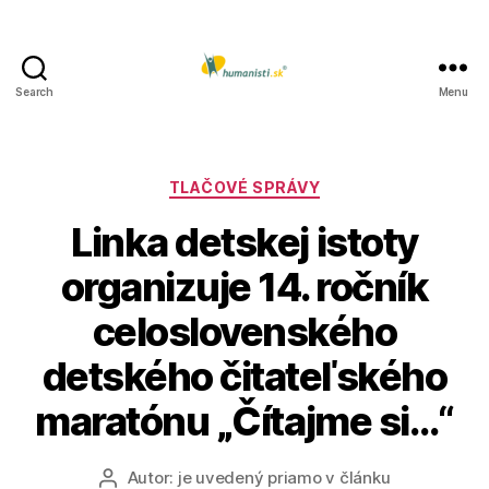
Search
Menu
Humanisti.sk
Kategórie
TLAČOVÉ SPRÁVY
Linka detskej istoty
organizuje 14. ročník
celoslovenského
detského čitateľského
maratónu „Čítajme si…“
Autor:
je uvedený priamo v článku
Autor