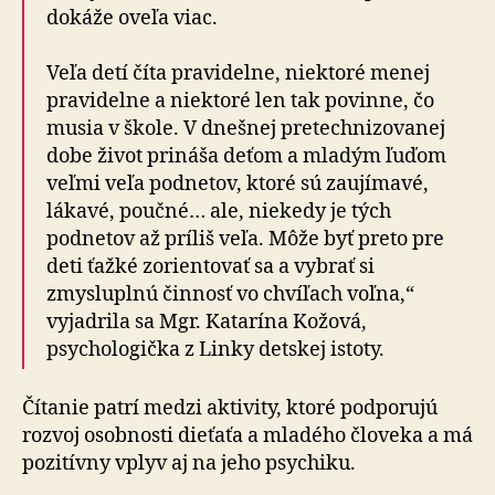
dokáže oveľa viac.
Veľa detí číta pravidelne, niektoré menej
pravidelne a niektoré len tak povinne, čo
musia v škole. V dnešnej pretechnizovanej
dobe život prináša deťom a mladým ľuďom
veľmi veľa podnetov, ktoré sú zaujímavé,
lákavé, poučné… ale, niekedy je tých
podnetov až príliš veľa. Môže byť preto pre
deti ťažké zorientovať sa a vybrať si
zmysluplnú činnosť vo chvíľach voľna,“
vyjadrila sa Mgr. Katarína Kožová,
psychologička z Linky detskej istoty.
Čítanie patrí medzi aktivity, ktoré podporujú
rozvoj osobnosti dieťaťa a mladého človeka a má
pozitívny vplyv aj na jeho psychiku.