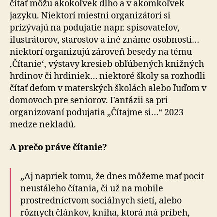
čítať môžu akokoľvek dlho a v akomkoľvek
jazyku. Niektorí miestni organizátori si
prizývajú na podujatie napr. spisovateľov,
ilustrátorov, starostov a iné známe osobnosti…
niektorí organizujú zároveň besedy na tému
‚Čítanie‘, výstavy kresieb obľúbených knižných
hrdinov či hrdiniek… niektoré školy sa rozhodli
čítať deťom v materských školách alebo ľuďom v
domovoch pre seniorov. Fantázii sa pri
organizovaní podujatia „Čítajme si…“ 2023
medze nekladú.
A prečo práve čítanie?
„Aj napriek tomu, že dnes môžeme mať pocit
neustáleho čítania, či už na mobile
prostredníctvom sociálnych sietí, alebo
rôznych článkov, kniha, ktorá má príbeh,