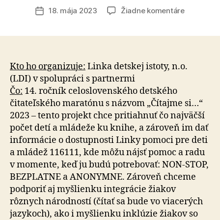
článku
na
18. mája 2023
Žiadne komentáre
Dátum
Linka
článku
detskej
istoty
organizuj
14.
Kto ho organizuje:
Linka detskej istoty, n.o.
ročník
(LDI) v spolupráci s partnermi
celoslove
Čo:
14. ročník celoslovenského detského
detského
čitateľského maratónu s názvom „Čítajme si…“
čitateľsk
2023 – tento projekt chce pritiahnuť čo najväčší
maratónu
počet detí a mládeže ku knihe, a zároveň im dať
„Čítajme
informácie o dostupnosti Linky pomoci pre deti
si…“
a mládež 116111, kde môžu nájsť pomoc a radu
v momente, keď ju budú potrebovať: NON-STOP,
BEZPLATNE a ANONYMNE. Zároveň chceme
podporiť aj myšlienku integrácie žiakov
rôznych národností (čítať sa bude vo viacerých
jazykoch), ako i myšlienku inklúzie žiakov so