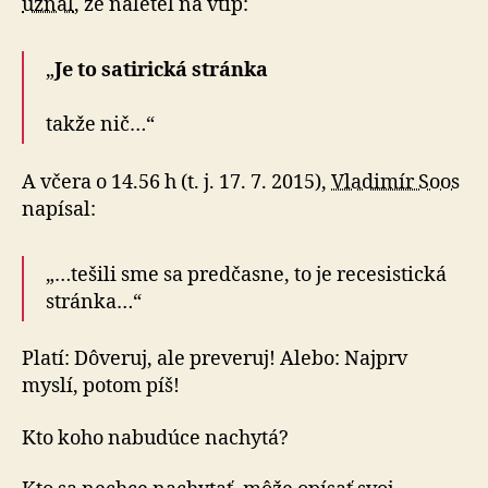
uznal
, že naletel na vtip:
„
Je to satirická stránka
takže nič…“
A včera o 14.56 h (t. j. 17. 7. 2015),
Vladimír Soos
napísal:
„…tešili sme sa predčasne, to je recesistická
stránka…“
Platí: Dôveruj, ale preveruj! Alebo: Najprv
myslí, potom píš!
Kto koho nabudúce nachytá?