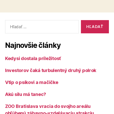
Vyhľadať:
Najnovšie články
Kedysi dostala príležitosť
Investorov čaká turbulentný druhý polrok
Vtip o psíkovi a mačičke
Akú silu má tanec?
ZOO Bratislava vracia do svojho areálu
obľúbenú zábavno-vzdelávaciu atrakciu