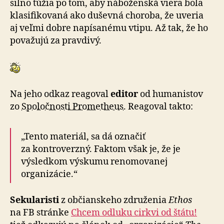
silno túžia po tom, aby náboženská viera bola
klasifikovaná ako duševná choroba, že uveria
aj veľmi dobre napísanému vtipu. Až tak, že ho
považujú za pravdivý.
Na jeho odkaz reagoval
editor
od humanistov
zo
Spoločnosti Prometheus
. Reagoval takto:
„Tento materiál, sa dá označiť
za kontroverzný. Faktom však je, že je
výsledkom výskumu renomovanej
organizácie.“
Sekularisti
z občianskeho združenia
Ethos
na FB stránke
Chcem odluku cirkvi od štátu!