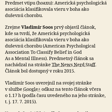
Predmet vtipu (hoaxu): Americká psychologická
asociácia klasifikovala vieru v boha ako
duševnú chorobu.
Zrejme
Vladimír Soos
prvý objavil článok,
kde sa tvrdí, že Americká psychologická
asociácia klasifikovala vieru v boha ako
duševnú chorobu (American Psychological
Association To Classify Belief in God
As a Mental Illness). Predmetný článok sa
nachádzal na stránke
The News Nerd Staff
.
Článok bol dostupný v roku 2015.
Vladimír Soos uverejnil na svojej stránke
v službe
Google+
odkaz na tento článok včera
o 1.17 h (podľa času uvedeného na jeho stránke,
t. j. 17. 7. 2015).