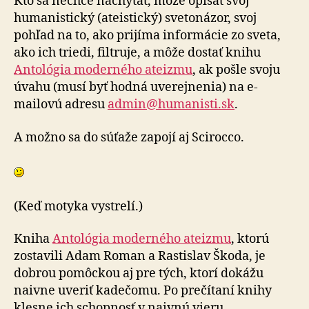
Kto sa nechce nachytať, môže opísať svoj
humanistický (ateistický) svetonázor, svoj
pohľad na to, ako prijíma informácie zo sveta,
ako ich triedi, filtruje, a môže dostať knihu
Antológia moderného ateizmu
, ak pošle svoju
úvahu (musí byť hodná uverejnenia) na e-
mailovú adresu
admin@humanisti.sk
.
A možno sa do súťaže zapojí aj Scirocco.
(Keď motyka vystrelí.)
Kniha
Antológia moderného ateizmu
, ktorú
zostavili Adam Roman a Rastislav Škoda, je
dobrou pomôckou aj pre tých, ktorí dokážu
naivne uveriť kadečomu. Po prečítaní knihy
klesne ich schopnosť v naivnú vieru.