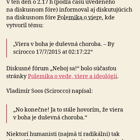
V ten deň o 2.17 h (podľa času uvedeného
na diskusnom fóre) informoval aj disku­tujúcich
na diskusnom fóre
Polemika o viere
, kde
vytvoril tému:
„Viera v boha je duševná choroba. – By
scirocco 17/7/2015 at 02:17:22“
Diskusné fórum „Neboj sa!“ bolo súčasťou
stránky
Polemika o vede, viere a ideológii
.
Vladimír Soos (Scirocco) napísal:
„No konečne! Ja to stále hovorím, že viera
v boha je duševná choroba.“
Niektorí humanisti (najmä tí radikálni) tak