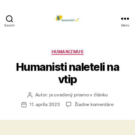
Search
Menu
Humanisti.sk
Kategórie
HUMANIZMUS
Humanisti naleteli na
vtip
Autor:
je uvedený priamo v článku
Autor
článku
na
11. apríla 2023
Žiadne komentáre
Dátum
Humanisti
článku
naleteli
na
vtip