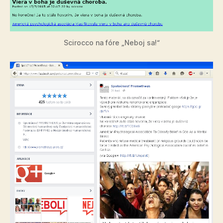
Scirocco na fóre „Neboj sa!“