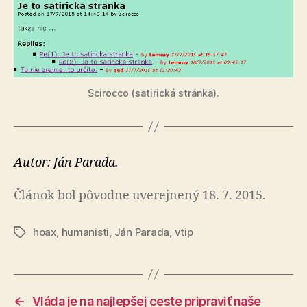
Scirocco (satirická stránka).
Autor: Ján Parada.
Článok bol pôvodne uverejnený 18. 7. 2015.
hoax
,
humanisti
,
Ján Parada
,
vtip
Značky
←
Vláda je na najlepšej ceste pripraviť naše