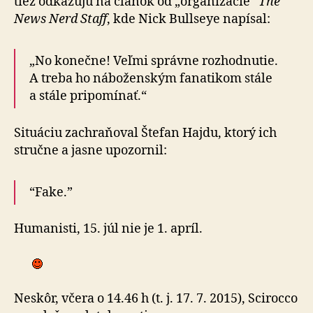
tiež odkazujú na článok od „organizácie“
The
News Nerd Staff
, kde Nick Bullseye napísal:
„No konečne! Veľmi správne rozhodnutie.
A treba ho náboženským fanatikom stále
a stále pripomínať.“
Situáciu zachraňoval Štefan Hajdu, ktorý ich
stručne a jasne upozornil:
“Fake.”
Humanisti, 15. júl nie je 1. apríl.
Neskôr, včera o 14.46 h (t. j. 17. 7. 2015), Scirocco