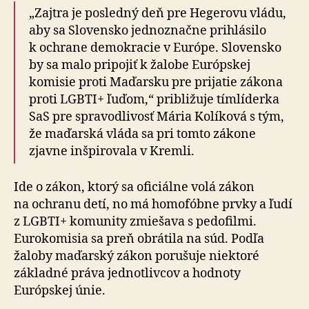
„Zajtra je posledný deň pre Hegerovu vládu,
aby sa Slovensko jedno­značne prihlásilo
k ochrane demokracie v Európe. Slovensko
by sa malo pripojiť k žalobe Európskej
komisie proti Maďarsku pre prijatie zákona
proti LGBTI+ ľuďom,“ približuje tímlíderka
SaS pre spravodlivosť Mária Kolíková s tým,
že maďarská vláda sa pri tomto zákone
zjavne inšpirovala v Kremli.
Ide o zákon, ktorý sa oficiálne volá zákon
na ochranu detí, no má homofóbne prvky a ľudí
z LGBTI+ komunity zmiešava s pedofilmi.
Eurokomisia sa preň obrátila na súd. Podľa
žaloby maďarský zákon porušuje niektoré
základné práva jednotlivcov a hodnoty
Európskej únie.