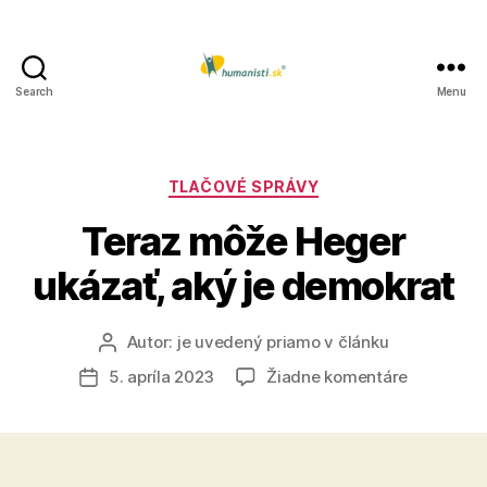
Search
Menu
Humanisti.sk
Kategórie
TLAČOVÉ SPRÁVY
Teraz môže Heger
ukázať, aký je demokrat
Autor:
je uvedený priamo v článku
Autor
článku
na
5. apríla 2023
Žiadne komentáre
Dátum
Teraz
článku
môže
Heger
ukázať,