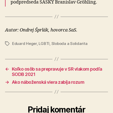
podpredseda SASKY Branislav Gröhling.
Autor: Ondrej Šprlák, hovorca SaS.
Eduard Heger
,
LGBTI
,
Sloboda a Solidarita
Značky
←
Koľko osôb sa prepravuje v SR vlakom podľa
SODB 2021
→
Ako náboženská viera zabíja rozum
Pridaj komentár