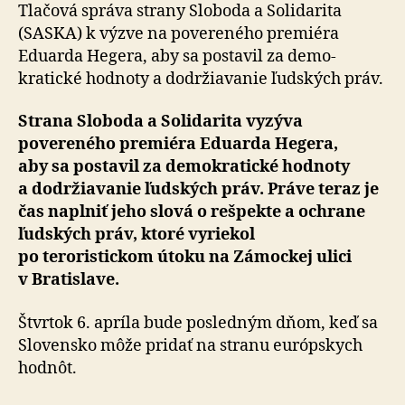
aký
Tlačová správa strany Sloboda a Solidarita
je
(SASKA) k výzve na povereného premiéra
demokrat
Eduarda Hegera, aby sa postavil za demo­
kratické hodnoty a dodržiavanie ľudských práv.
Strana Sloboda a Solidarita vyzýva
povereného premiéra Eduarda Hegera,
aby sa postavil za demo­kratické hodnoty
a dodržiavanie ľudských práv. Práve teraz je
čas naplniť jeho slová o rešpekte a ochrane
ľudských práv, ktoré vyriekol
po teroristickom útoku na Zámockej ulici
v Bratislave.
Štvrtok 6. apríla bude posledným dňom, keď sa
Slovensko môže pridať na stranu európskych
hodnôt.