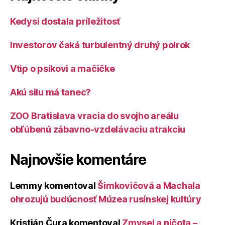
Kedysi dostala príležitosť
Investorov čaká turbulentný druhý polrok
Vtip o psíkovi a mačičke
Akú silu má tanec?
ZOO Bratislava vracia do svojho areálu
obľúbenú zábavno-vzdelávaciu atrakciu
Najnovšie komentáre
Lemmy
komentoval
Šimkovičová a Machala
ohrozujú budúcnosť Múzea rusínskej kultúry
Kristián Čura
komentoval
Zmysel a ničota –