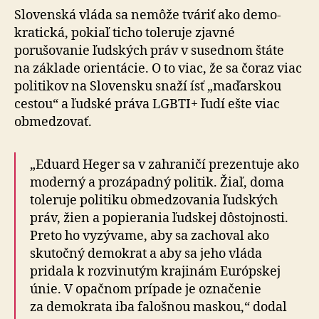
Slovenská vláda sa nemôže tváriť ako demo­
kratická, pokiaľ ticho toleruje zjavné
porušovanie ľudských práv v susednom štáte
na základe orientácie. O to viac, že sa čoraz viac
politikov na Slovensku snaží ísť „maďarskou
cestou“ a ľudské práva LGBTI+ ľudí ešte viac
obmedzovať.
„Eduard Heger sa v zahraničí prezentuje ako
moderný a pro­západný politik. Žiaľ, doma
toleruje politiku obmedzovania ľudských
práv, žien a popierania ľudskej dôstojnosti.
Preto ho vyzývame, aby sa zachoval ako
skutočný demokrat a aby sa jeho vláda
pridala k rozvinutým krajinám Európskej
únie. V opačnom prípade je označenie
za demokrata iba falošnou maskou,“ dodal