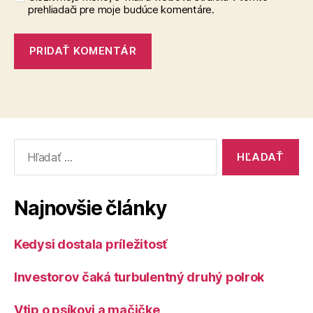
prehliadači pre moje budúce komentáre.
Vyhľadať:
Najnovšie články
Kedysi dostala príležitosť
Investorov čaká turbulentný druhý polrok
Vtip o psíkovi a mačičke