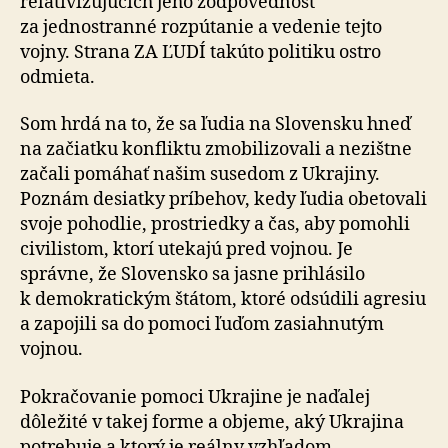
relativizujúcich jeho zodpovednosť
za jednostranné rozpútanie a vedenie tejto
vojny. Strana ZA ĽUDÍ takúto politiku ostro
odmieta.
Som hrdá na to, že sa ľudia na Slovensku hneď
na začiatku konfliktu zmobilizovali a nezištne
začali pomáhať našim susedom z Ukrajiny.
Poznám desiatky príbehov, kedy ľudia obetovali
svoje pohodlie, prostriedky a čas, aby pomohli
civilistom, ktorí utekajú pred vojnou. Je
správne, že Slovensko sa jasne prihlásilo
k demokratickým štátom, ktoré odsúdili agresiu
a zapojili sa do pomoci ľuďom zasiahnutým
vojnou.
Pokračovanie pomoci Ukrajine je naďalej
dôležité v takej forme a objeme, aký Ukrajina
potrebuje a ktorý je reálny vzhľadom