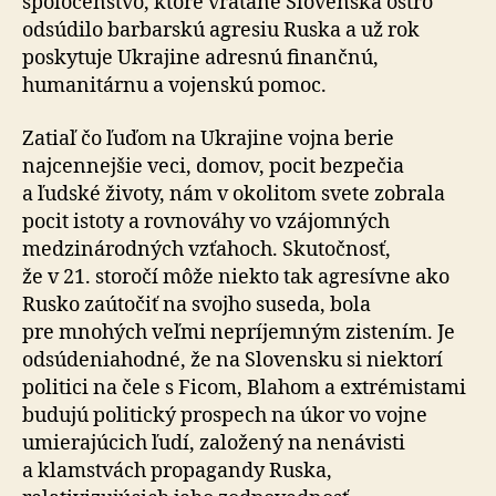
spoločenstvo, ktoré vrátane Slovenska ostro
odsúdilo barbarskú agresiu Ruska a už rok
poskytuje Ukrajine adresnú finančnú,
humanitárnu a vojenskú pomoc.
Zatiaľ čo ľuďom na Ukrajine vojna berie
najcennejšie veci, domov, pocit bezpečia
a ľudské životy, nám v okolitom svete zobrala
pocit istoty a rovnováhy vo vzájomných
medzinárodných vzťahoch. Skutočnosť,
že v 21. storočí môže niekto tak agresívne ako
Rusko zaútočiť na svojho suseda, bola
pre mnohých veľmi nepríjemným zistením. Je
odsúdeniahodné, že na Slovensku si niektorí
politici na čele s Ficom, Blahom a extrémistami
budujú politický prospech na úkor vo vojne
umierajúcich ľudí, založený na nenávisti
a klamstvách propagandy Ruska,