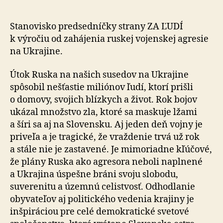
1.
výročiu
ruskej
Stanovisko predsedníčky strany ZA ĽUDÍ
vojensk
k výročiu od zahájenia ruskej vojenskej agresie
agresie
na Ukrajine.
voči
Ukrajine
Útok Ruska na našich susedov na Ukrajine
spôsobil nešťastie miliónov ľudí, ktorí prišli
o domovy, svojich blízkych a život. Rok bojov
ukázal množstvo zla, ktoré sa maskuje lžami
a šíri sa aj na Slovensku. Aj jeden deň vojny je
priveľa a je tragické, že vraždenie trvá už rok
a stále nie je zastavené. Je mimoriadne kľúčové,
že plány Ruska ako agresora neboli naplnené
a Ukrajina úspešne bráni svoju slobodu,
suverenitu a územnú celistvosť. Odhodlanie
obyvateľov aj politického vedenia krajiny je
inšpiráciou pre celé demokratické svetové