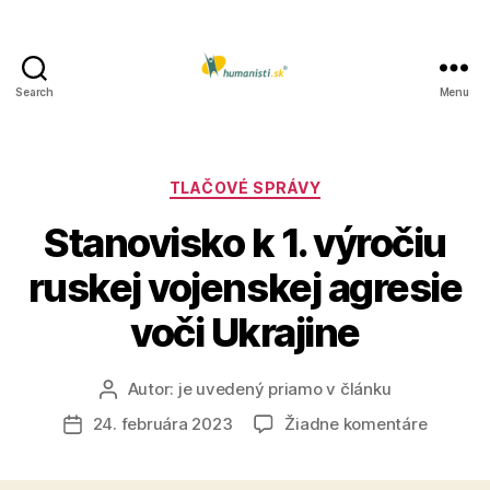
Search
Menu
Humanisti.sk
Kategórie
TLAČOVÉ SPRÁVY
Stanovisko k 1. výročiu
ruskej vojenskej agresie
voči Ukrajine
Autor:
je uvedený priamo v článku
Autor
článku
na
24. februára 2023
Žiadne komentáre
Dátum
Stanovi
článku
k