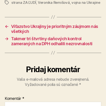
strana ZA ĽUDÍ
,
Veronika Remišová
,
vojna na Ukrajine
Značky
←
Víťazstvo Ukrajiny je prioritným záujmom nás
všetkých
→
Takmer tri štvrtiny daňových kontrol
zameraných na DPH odhalili nezrovnalosti
Pridaj komentár
Vaša e-mailová adresa nebude zverejnená.
Vyžadované polia sú označené
*
Komentár
*