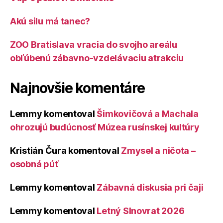
Akú silu má tanec?
ZOO Bratislava vracia do svojho areálu
obľúbenú zábavno-vzdelávaciu atrakciu
Najnovšie komentáre
Lemmy
komentoval
Šimkovičová a Machala
ohrozujú budúcnosť Múzea rusínskej kultúry
Kristián Čura
komentoval
Zmysel a ničota –
osobná púť
Lemmy
komentoval
Zábavná diskusia pri čaji
Lemmy
komentoval
Letný Slnovrat 2026