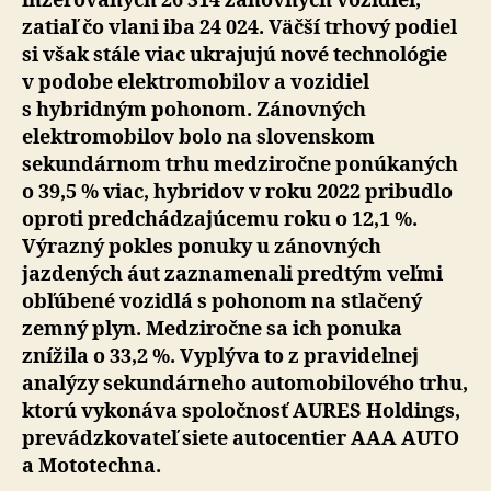
inzerovaných 26 314 zánovných vozidiel,
zatiaľ čo vlani iba 24 024. Väčší trhový podiel
si však stále viac ukrajujú nové technológie
v podobe elektromobilov a vozidiel
s hybridným pohonom. Zánovných
elektromobilov bolo na slovenskom
sekundárnom trhu medziročne ponúkaných
o 39,5 % viac, hybridov v roku 2022 pribudlo
oproti predchádzajúcemu roku o 12,1 %.
Výrazný pokles ponuky u zánovných
jazdených áut zaznamenali predtým veľmi
obľúbené vozidlá s pohonom na stlačený
zemný plyn. Medziročne sa ich ponuka
znížila o 33,2 %. Vyplýva to z pravidelnej
analýzy sekundárneho automobilového trhu,
ktorú vykonáva spoločnosť AURES Holdings,
prevádzkovateľ siete autocentier AAA AUTO
a Mototechna.