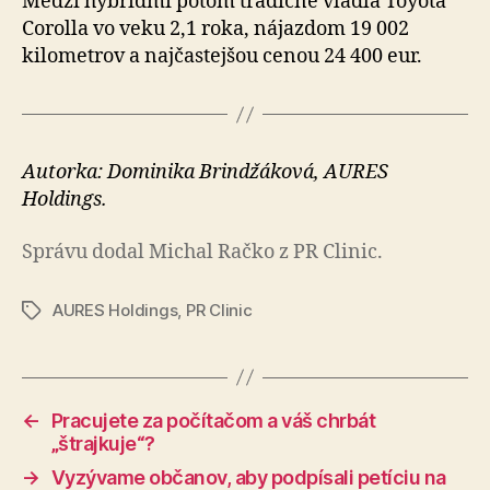
Medzi hybridmi potom tradične vládla Toyota
Corolla vo veku 2,1 roka, nájazdom 19 002
kilometrov a najčastejšou cenou 24 400 eur.
Autorka: Dominika Brindžáková, AURES
Holdings.
Správu dodal Michal Račko z PR Clinic.
AURES Holdings
,
PR Clinic
Značky
←
Pracujete za počítačom a váš chrbát
„štrajkuje“?
→
Vyzývame občanov, aby podpísali petíciu na