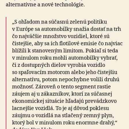
alternatívne a nové technológie.
„S ohľadom na súčasnú zelenú politiku
v Európe sa automobilky snažia dostať na trh
čo najväčšie množstvo vozidiel, ktoré sú
čistejšie, aby sa ich flotilové emisie čo najviac
blížili k stanoveným limitom. Pokiaľ si teda
v minulom roku mohli automobilky vybrať,
či z dostupných dielov vyrobia vozidlo
so spaľovacím motorom alebo jeho čistejšiu
alternatívu, potom nepochybne volili druhú
možnosť. Zároveň o tento segment rastie
záujem aj u zákazníkov, ktorí za súčasnej
ekonomickej situácie hľadajú prevádzkovo
lacnejšie vozidlá. To je aj dôvod poklesu
záujmu o vozidlá na stlačený zemný plyn,
ktorý bol v minulom roku enormne drahý,“