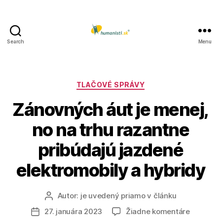
Search
Menu
Humanisti.sk
Kategórie
TLAČOVÉ SPRÁVY
Zánovných áut je menej,
no na trhu razantne
pribúdajú jazdené
elektromobily a hybridy
Autor:
je uvedený priamo v článku
Autor
článku
na
27. januára 2023
Žiadne komentáre
Dátum