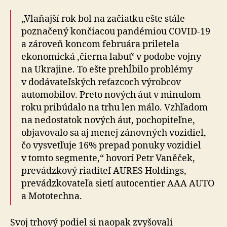
„Vlaňajší rok bol na začiatku ešte stále
poznačený končiacou pandémiou COVID-19
a zároveň koncom februára priletela
ekonomická ‚čierna labuť‘ v podobe vojny
na Ukrajine. To ešte prehĺbilo problémy
v dodávateľských reťazcoch výrobcov
automobilov. Preto nových áut v minulom
roku pribúdalo na trhu len málo. Vzhľadom
na nedostatok nových áut, pochopiteľne,
objavovalo sa aj menej zánovných vozidiel,
čo vysvetľuje 16% prepad ponuky vozidiel
v tomto segmente,“ hovorí Petr Vaněček,
prevádzkový riaditeľ AURES Holdings,
prevádzkovateľa sietí autocentier AAA AUTO
a Mototechna.
Svoj trhový podiel si naopak zvyšovali