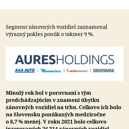
Zánovný
článku
áut
je
menej,
no
Segment zánovných vozidiel zaznamenal
na
výrazný pokles ponúk o takmer 9 %.
trhu
razantne
pribúdaj
jazdené
elektrom
a
hybridy
Minulý rok bol v porovnaní s tým
predchádzajúcim v znamení úbytku
zánovných vozidiel na trhu. Celkovo ich bolo
na Slovensku ponúkaných medziročne
o 8,7 % menej. V roku 2021 bolo celkovo