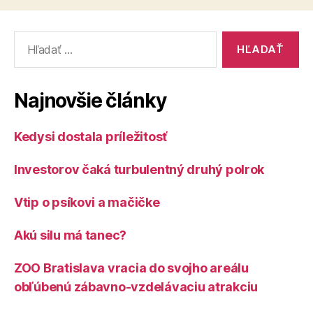
Vyhľadať:
Najnovšie články
Kedysi dostala príležitosť
Investorov čaká turbulentný druhý polrok
Vtip o psíkovi a mačičke
Akú silu má tanec?
ZOO Bratislava vracia do svojho areálu
obľúbenú zábavno-vzdelávaciu atrakciu