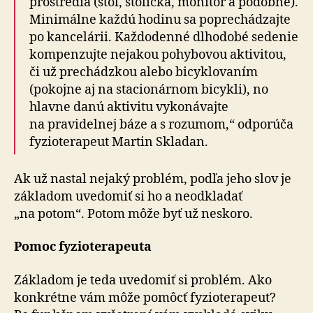
prostredia (stôl, stolička, monitor a podobne).
Minimálne každú hodinu sa poprechádzajte
po kancelárii. Každodenné dlhodobé sedenie
kompenzujte nejakou pohybovou aktivitou,
či už prechádzkou alebo bicyklovaním
(pokojne aj na stacionárnom bicykli), no
hlavne danú aktivitu vykonávajte
na pravidelnej báze a s rozumom,“ odporúča
fyzioterapeut Martin Skladan.
Ak už nastal nejaký problém, podľa jeho slov je
základom uvedomiť si ho a neodkladať
„na potom“. Potom môže byť už neskoro.
Pomoc fyzioterapeuta
Základom je teda uvedomiť si problém. Ako
konkrétne vám môže pomôcť fyzioterapeut?