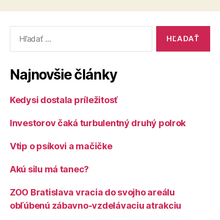
Vyhľadať:
Najnovšie články
Kedysi dostala príležitosť
Investorov čaká turbulentný druhý polrok
Vtip o psíkovi a mačičke
Akú silu má tanec?
ZOO Bratislava vracia do svojho areálu
obľúbenú zábavno-vzdelávaciu atrakciu