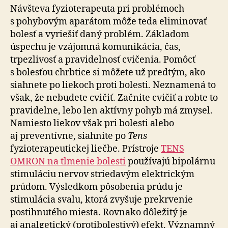
Návšteva fyzioterapeuta pri problémoch
s pohybovým aparátom môže teda eliminovať
bolesť a vyriešiť daný problém. Základom
úspechu je vzájomná komunikácia, čas,
trpezlivosť a pravidelnosť cvičenia. Pomôcť
s bolesťou chrbtice si môžete už predtým, ako
siahnete po liekoch proti bolesti. Neznamená to
však, že nebudete cvičiť. Začnite cvičiť a robte to
pravidelne, lebo len aktívny pohyb má zmysel.
Namiesto liekov však pri bolesti alebo
aj preventívne, siahnite po
Tens
fyzioterapeutickej liečbe. Prístroje
TENS
OMRON na tlmenie bolesti
používajú bipolárnu
stimuláciu nervov striedavým elektrickým
prúdom. Výsledkom pôsobenia prúdu je
stimulácia svalu, ktorá zvyšuje prekrvenie
postihnutého miesta. Rovnako dôležitý je
aj analgetický (protibolestivý) efekt. Významný