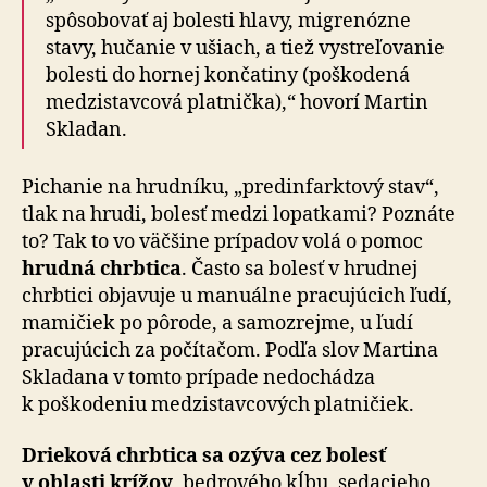
spôsobovať aj bolesti hlavy, migrenózne
stavy, hučanie v ušiach, a tiež vystreľovanie
bolesti do hornej končatiny (poškodená
medzistavcová platnička),“ hovorí Martin
Skladan.
Pichanie na hrudníku, „predinfarktový stav“,
tlak na hrudi, bolesť medzi lopatkami? Poznáte
to? Tak to vo väčšine prípadov volá o pomoc
hrudná chrbtica
. Často sa bolesť v hrudnej
chrbtici objavuje u manuálne pracujúcich ľudí,
mamičiek po pôrode, a samozrejme, u ľudí
pracujúcich za počítačom. Podľa slov Martina
Skladana v tomto prípade nedochádza
k poškodeniu medzistavcových platničiek.
Drieková chrbtica sa ozýva cez bolesť
v oblasti krížov
, bedrového kĺbu, sedacieho