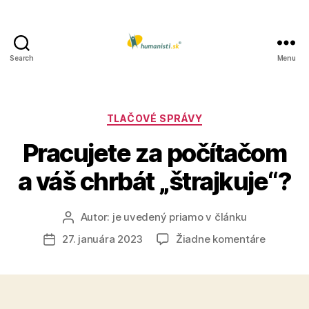
Search
Menu
Humanisti.sk
Kategórie
TLAČOVÉ SPRÁVY
Pracujete za počítačom
a váš chrbát „štrajkuje“?
Autor:
je uvedený priamo v článku
Autor
článku
na
27. januára 2023
Žiadne komentáre
Dátum
Pracujet
článku
za
počítač
a