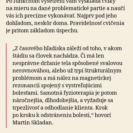
Po funkčnom vyšetrení vám vyskladá cviky
na mieru na dané problematické partie a naučí
vás ich precízne vykonávať. Najprv pod jeho
dohľadom, neskôr doma. Pravidelnosť cvičenia
je pritom základom úspechu.
„Z časového hľadiska záleží od toho, v akom
štádiu sa človek nachádza. Či má len
nesprávne držanie tela spôsobené svalovou
nerovnováhou, alebo už trpí štrukturálnym
problémom a má nález na magnetickej
rezonancii spojený s vystreľujúcimi
bolesťami. Samotná fyzioterapia je potom
náročnejšia, dlhodobejšia, a vyžaduje sa
trpezlivosť a odhodlanie klienta. Krok
po kroku k odstráneniu bolesti,“ hovorí
Martin Skladan.