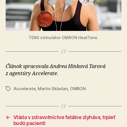
TENS stimulátor OMRON HeatTens.
Článok spracovala Andrea Hinková Tarová
z agentúry Accelerate.
Accelerate
,
Martin Skladan
,
OMRON
Značky
←
Vláda v zdravotníctve fatálne zlyháva, trpieť
budú pacienti