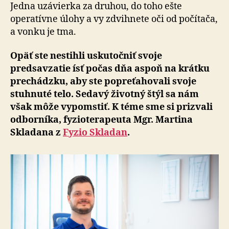
váš
Jedna uzávierka za druhou, do toho ešte
chrbát
operatívne úlohy a vy zdvihnete oči od počítača,
„štrajkuj
a vonku je tma.
Opäť ste nestihli uskutočniť svoje
predsavzatie ísť počas dňa aspoň na krátku
prechádzku, aby ste popreťahovali svoje
stuhnuté telo. Sedavý životný štýl sa nám
však môže vypomstiť. K téme sme si prizvali
odborníka, fyzioterapeuta Mgr. Martina
Skladana z
Fyzio Skladan
.