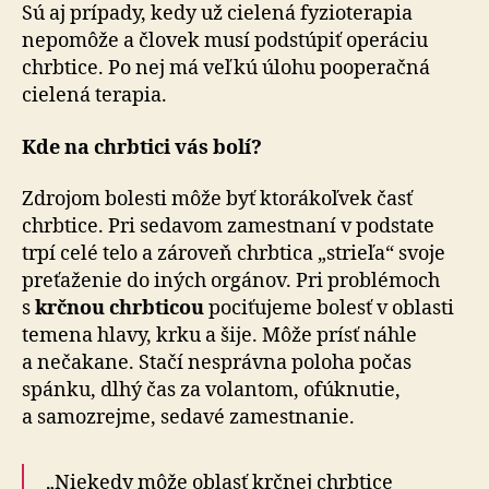
Sú aj prípady, kedy už cielená fyzioterapia
nepomôže a človek musí podstúpiť operáciu
chrbtice. Po nej má veľkú úlohu pooperačná
cielená terapia.
Kde na chrbtici vás bolí?
Zdrojom bolesti môže byť ktorákoľvek časť
chrbtice. Pri sedavom zamestnaní v podstate
trpí celé telo a zároveň chrbtica „strieľa“ svoje
preťaženie do iných orgánov. Pri problémoch
s
krčnou chrbticou
pociťujeme bolesť v oblasti
temena hlavy, krku a šije. Môže prísť náhle
a nečakane. Stačí nesprávna poloha počas
spánku, dlhý čas za volantom, ofúknutie,
a samozrejme, sedavé zamestnanie.
„Niekedy môže oblasť krčnej chrbtice