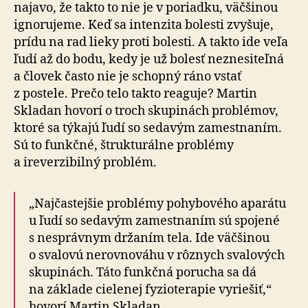
najavo, že takto to nie je v poriadku, väčšinou
ignorujeme. Keď sa intenzita bolesti zvyšuje,
prídu na rad lieky proti bolesti. A takto ide veľa
ľudí až do bodu, kedy je už bolesť neznesiteľná
a človek často nie je schopný ráno vstať
z postele. Prečo telo takto reaguje? Martin
Skladan hovorí o troch skupinách problémov,
ktoré sa týkajú ľudí so sedavým zamestnaním.
Sú to funkčné, štrukturálne problémy
a ireverzibilný problém.
„Najčastejšie problémy pohybového aparátu
u ľudí so sedavým zamestnaním sú spojené
s nesprávnym držaním tela. Ide väčšinou
o svalovú nerovnováhu v rôznych svalových
skupinách. Táto funkčná porucha sa dá
na základe cielenej fyzioterapie vyriešiť,“
hovorí Martin Skladan.