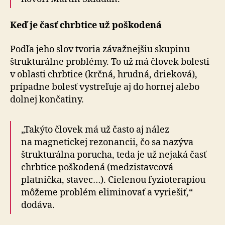
Keď je časť chrbtice už poškodená
Podľa jeho slov tvoria závažnejšiu skupinu
štrukturálne problémy. To už má človek bolesti
v oblasti chrbtice (krčná, hrudná, drieková),
prípadne bolesť vystreľuje aj do hornej alebo
dolnej končatiny.
„Takýto človek má už často aj nález
na magnetickej rezonancii, čo sa nazýva
štrukturálna porucha, teda je už nejaká časť
chrbtice poškodená (medzistavcová
platnička, stavec…). Cielenou fyzioterapiou
môžeme problém eliminovať a vyriešiť,“
dodáva.