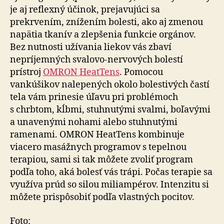
je aj reflexný účinok, prejavujúci sa
prekrvením, znížením bolesti, ako aj zmenou
napätia tkanív a zlepšenia funkcie orgánov.
Bez nutnosti užívania liekov vás zbaví
nepríjemných svalovo-nervových bolestí
prístroj
OMRON HeatTens
. Pomocou
vankúšikov nalepených okolo bolestivých častí
tela vám prinesie úľavu pri problémoch
s chrbtom, kĺbmi, stuhnutými svalmi, boľavými
a unavenými nohami alebo stuhnutými
ramenami. OMRON HeatTens kombinuje
viacero masážnych programov s tepelnou
terapiou, sami si tak môžete zvoliť program
podľa toho, aká bolesť vás trápi. Počas terapie sa
využíva prúd so silou miliampérov. Intenzitu si
môžete prispôsobiť podľa vlastných pocitov.
Foto: