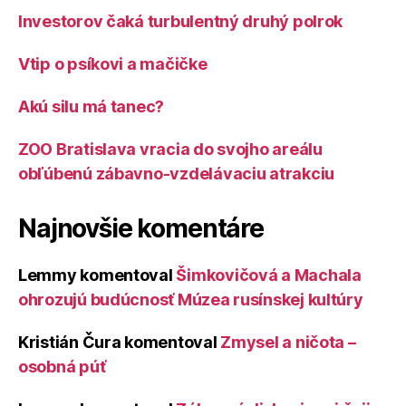
Investorov čaká turbulentný druhý polrok
Vtip o psíkovi a mačičke
Akú silu má tanec?
ZOO Bratislava vracia do svojho areálu
obľúbenú zábavno-vzdelávaciu atrakciu
Najnovšie komentáre
Lemmy
komentoval
Šimkovičová a Machala
ohrozujú budúcnosť Múzea rusínskej kultúry
Kristián Čura
komentoval
Zmysel a ničota –
osobná púť