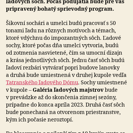
ľadových sôch. Počas podujatia bude pre vás
pripravený bohatý sprievodný program.
Šikovní sochári a umelci budú pracovať s 50
tonami ľadu na rôznych motívoch a témach,
ktoré vdýchnu do impozantných sôch. Ľadové
sochy, ktoré počas dňa umelci vytvoria, budú
od zotmenia nasvietené, čím sa umocní dizajn
a krása jednotlivých sôch. Jednu časť sôch budú
ľadoví rezbári vytvárať popri budove lanovky
a druhá bude umiestnená v druhej kupole vedľa
Tatranského ľadového Dómu
. Sochy umiestnené
v kupole –
Galéria ľadových majstrov
bude
v prevádzke až do skončenia zimnej sezóny,
prípadne do konca apríla 2023. Druhá časť sôch
bude ponechaná na otvorenom priestranstve,
kým ich počasie neroztopí.