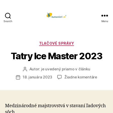
Search
Menu
Humanisti.sk
Kategórie
TLAČOVÉ SPRÁVY
Tatry Ice Master 2023
Autor:
je uvedený priamo v článku
Autor
článku
na
18. januára 2023
Žiadne komentáre
Dátum
Tatry
článku
Ice
Master
2023
Medzinárodné majstrovstvá v stavaní ľadových
sôch.