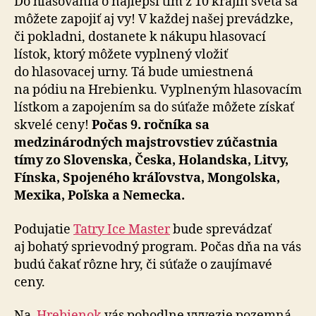
Do hlasovania o najlepší tím z 10 krajín sveta sa
môžete zapojiť aj vy! V každej našej prevádzke,
či pokladni, dostanete k nákupu hlasovací
lístok, ktorý môžete vyplnený vložiť
do hlasovacej urny. Tá bude umiestnená
na pódiu na Hrebienku. Vyplneným hlasovacím
lístkom a zapojením sa do súťaže môžete získať
skvelé ceny!
Počas 9. ročníka sa
medzinárodných majstrovstiev zúčastnia
tímy zo Slovenska, Česka, Holandska, Litvy,
Fínska, Spojeného kráľovstva, Mongolska,
Mexika, Poľska a Nemecka.
Podujatie
Tatry Ice Master
bude sprevádzať
aj bohatý sprievodný program. Počas dňa na vás
budú čakať rôzne hry, či súťaže o zaujímavé
ceny.
Na
Hrebienok
vás pohodlne vyvezie pozemná