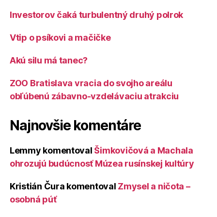
Investorov čaká turbulentný druhý polrok
Vtip o psíkovi a mačičke
Akú silu má tanec?
ZOO Bratislava vracia do svojho areálu
obľúbenú zábavno-vzdelávaciu atrakciu
Najnovšie komentáre
Lemmy
komentoval
Šimkovičová a Machala
ohrozujú budúcnosť Múzea rusínskej kultúry
Kristián Čura
komentoval
Zmysel a ničota –
osobná púť