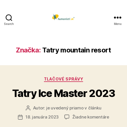
Search
Menu
Humanisti.sk
Značka:
Tatry mountain resort
Kategórie
TLAČOVÉ SPRÁVY
Tatry Ice Master 2023
Autor:
je uvedený priamo v článku
Autor
článku
na
18. januára 2023
Žiadne komentáre
Dátum
Tatry
článku