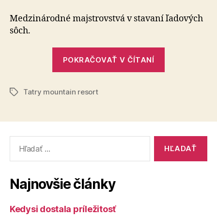
Ice
Master
Medzinárodné majstrovstvá v stavaní ľadových
2023
sôch.
„Tatry
POKRAČOVAŤ V ČÍTANÍ
Ice
Master
Tatry mountain resort
2023“
Značky
Vyhľadať:
Najnovšie články
Kedysi dostala príležitosť