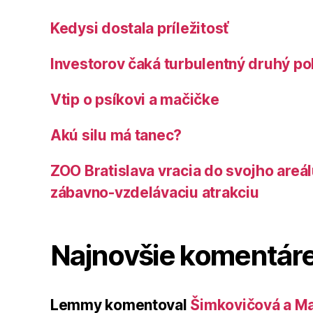
Kedysi dostala príležitosť
Investorov čaká turbulentný druhý po
Vtip o psíkovi a mačičke
Akú silu má tanec?
ZOO Bratislava vracia do svojho areá
zábavno-vzdelávaciu atrakciu
Najnovšie komentár
Lemmy
komentoval
Šimkovičová a Ma