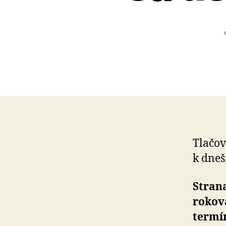
Tlačov
k dne
Strana
rokov
termí