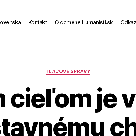
lovenska
Kontakt
O doméne Humanisti.sk
Odka
Kategórie
TLAČOVÉ SPRÁVY
 cieľom je 
stavnému c