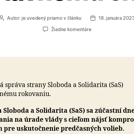
Autor:
je uvedený priamo v článku
18. januára 202
Autor
Dátum
článku
článku
na
Žiadne komentáre
Naším
cieľom
je
vyhnúť
sa
ústavnému
chaosu
á správa strany Sloboda a Solidarita (SaS)
šnému rokovaniu.
 Sloboda a Solidarita (SaS) sa zúčastní d
ania na úrade vlády s cieľom nájsť kompr
n pre uskutočnenie predčasných volieb.