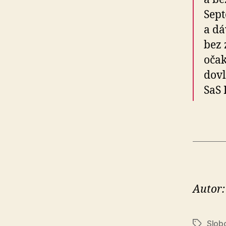
Sept
a dá
bez 
očak
dovl
SaS 
Autor:
Slobo
Značky