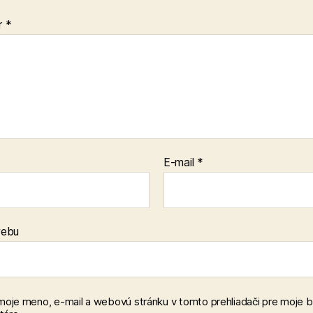
r
*
E-mail
*
webu
 moje meno, e-mail a webovú stránku v tomto prehliadači pre moje 