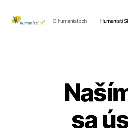
O humanistoch
Humanisti S
Humanisti.sk
Naším
sa ú