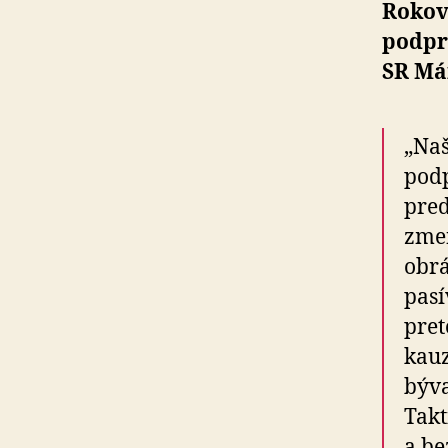
Rokova
podpr
SR Má
„Naš
pod
pred
zmen
obrá
pasí
pret
kauz
býva
Takt
a be