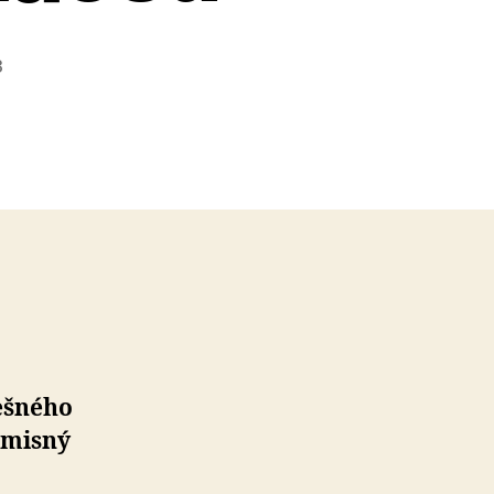
3
nešného
omisný