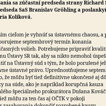
nia sa zúčastní predseda strany Richard 
edseda SaS Branislav Gröhling a poslank
ria Kolíková.
ím cieľom je vyhnúť sa ústavnému chaosu, a 
porujeme septembrový termín konania
časných volieb. Potrebujeme pripraviť kvali
u Ústavy SR tak, aby sa nikto nemohol úspe
tiť na Ústavný súd s tým, že bolo porušené je
vne ústavné právo. Uprednostňujeme septem
o, že môžu byť tiež definitívne ukončené aj dô
y na súde, ako je napríklad korupčná kauza
lého špeciálneho prokurátora Dušana Kováč
iež môžu za ten čas aj OČTK v pokoji
z zasahovania dokončiť rozrobené kauzy.