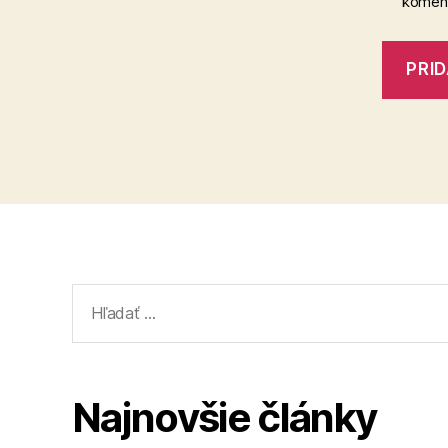
koment
Vyhľadať:
Najnovšie články