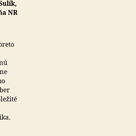
Sulík,
yňa NR
preto
tnú
šne
ho
ber
ležité
ika.