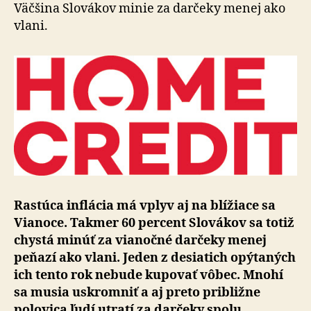
predvi
Väčšina Slovákov minie za darčeky menej ako
nákupy
vlani.
Rastúca inflácia má vplyv aj na blížiace sa
Vianoce. Takmer 60 percent Slovákov sa totiž
chystá minúť za vianočné darčeky menej
peňazí ako vlani. Jeden z desiatich opýtaných
ich tento rok nebude kupovať vôbec. Mnohí
sa musia uskromniť a aj preto približne
polovica ľudí utratí za darčeky spolu