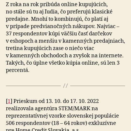
Z roka na rok pribúda online kupujúcich,
no stále sú tu aj ľudia, čo preferujú klasické
predajne. Mnohí to kombinujú, čo platí aj
v prípade predvianočných nákupov. Najviac –
37 respondentov kúpi väčšiu časť darčekov
v eshopoch a menšiu v kamenných predajniach,
tretina kupujúcich zase o niečo viac
v kamenných obchodoch a zvyšok na internete.
Takých, čo úplne všetko kúpia online, sú len 3
percentá.
[
1
] Prieskum od 13. 10. do 17. 10. 2022
realizovala agentúra STEM/MARK na
reprezentatívnej vzorke slovenskej populácie
506 respondentov (18 – 64 rokov) exkluzívne
pre Home Credit Slovakia, a.s.