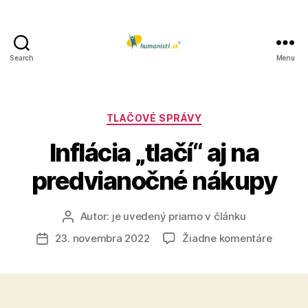
Search
Menu
Humanisti.sk
Kategórie
TLAČOVÉ SPRÁVY
Inflácia „tlačí“ aj na
predvianočné nákupy
Autor:
je uvedený priamo v článku
Autor
článku
na
23. novembra 2022
Žiadne komentáre
Dátum
Inflácia
článku
„tlačí“
aj
na