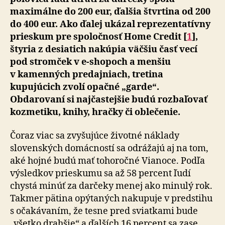
maximálne do 200 eur, ďalšia štvrtina od 200
do 400 eur. Ako ďalej ukázal reprezentatívny
prieskum pre spoločnosť Home Credit [
1
],
štyria z desiatich nakúpia väčšiu časť vecí
pod stromček v e-shopoch a menšiu
v kamenných predajniach, tretina
kupujúcich zvolí opačné „garde“.
Obdarovaní si najčastejšie budú rozbaľovať
kozmetiku, knihy, hračky či oblečenie.
Čoraz viac sa zvyšujúce životné náklady
slovenských domácností sa odrážajú aj na tom,
aké hojné budú mať tohoročné Vianoce. Podľa
výsledkov prieskumu sa až 58 percent ľudí
chystá minúť za darčeky menej ako minulý rok.
Takmer pätina opýtaných nakupuje v predstihu
s očakávaním, že tesne pred sviatkami bude
„všetko drahšie“ a ďalších 16 percent sa zase