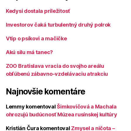
Kedysi dostala príležitosť
Investorov čaká turbulentný druhý polrok
Vtip o psíkovi a mačičke
Akú silu má tanec?
ZOO Bratislava vracia do svojho areálu
obľúbenú zábavno-vzdelávaciu atrakciu
Najnovšie komentáre
Lemmy
komentoval
Šimkovičová a Machala
ohrozujú budúcnosť Múzea rusínskej kultúry
Kristián Čura
komentoval
Zmysel a ničota –