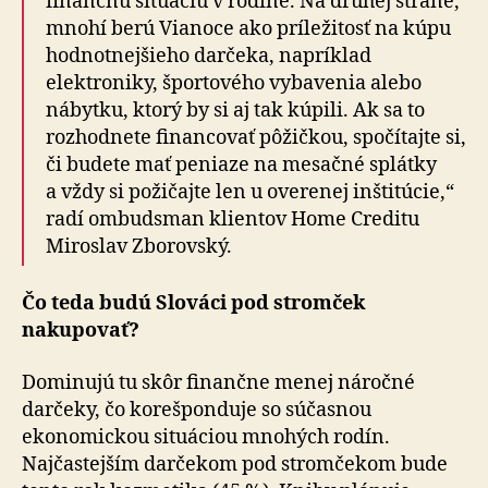
finančnú situáciu v rodine. Na druhej strane,
mnohí berú Vianoce ako príležitosť na kúpu
hodnotnejšieho darčeka, napríklad
elektroniky, športového vybavenia alebo
nábytku, ktorý by si aj tak kúpili. Ak sa to
rozhodnete financovať pôžičkou, spočítajte si,
či budete mať peniaze na mesačné splátky
a vždy si požičajte len u overenej inštitúcie,“
radí ombudsman klientov Home Creditu
Miroslav Zborovský.
Čo teda budú Slováci pod stromček
nakupovať?
Dominujú tu skôr finančne menej náročné
darčeky, čo korešponduje so súčasnou
ekonomickou situáciou mnohých rodín.
Najčastejším darčekom pod stromčekom bude