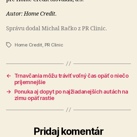
Autor: Home Credit.
Správu dodal Michal Račko z PR Clinic.
Home Credit
,
PR Clinic
Značky
←
Trnavčania môžu tráviť voľný čas opäť o niečo
príjemnejšie
→
Ponuka aj dopyt po najžiadanejších autách na
zimu opäť rastie
Pridaj komentár