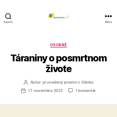
Search
Menu
Humanisti.sk
Kategórie
OSOBNÉ
Táraniny o posmrtnom
živote
Autor:
je uvedený priamo v článku
Autor
článku
na
17. novembra 2022
1 komentár
Dátum
Táraniny
článku
o
posmrtnom
živote