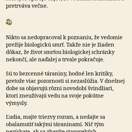
pretrváva večne.
Nikto sa nedopracoval k poznaniu, že vedomie
prežije biologickú smrť. Takže nie je žiaden
dôkaz, že život smrťou biologickej schránky
nekončí, ale naďalej a trvale pokračuje.
Sú to bezcenné táraniny, hodné len kritiky,
pretože viac pozornosti si nezaslúžia. V dnešnej
dobe sa objavujú rôzni novodobí švindliari,
ktorí zneužívajú vedu na svoje pokútne
výmysly.
Ľudia, majte triezvy rozum, a nedajte sa
obalamutiť takými táraninami. Nič tým
nezískate, ak sa zbavíte starovekých