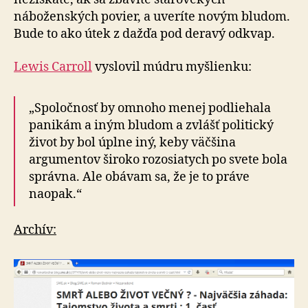
náboženských povier, a uveríte novým bludom.
Bude to ako útek z dažďa pod deravý odkvap.
Lewis Carroll
vyslovil múdru myšlienku:
„Spoločnosť by omnoho menej podliehala
panikám a iným bludom a zvlášť politický
život by bol úplne iný, keby väčšina
argumentov široko rozosiatych po svete bola
správna. Ale obávam sa, že je to práve
naopak.“
Archív: