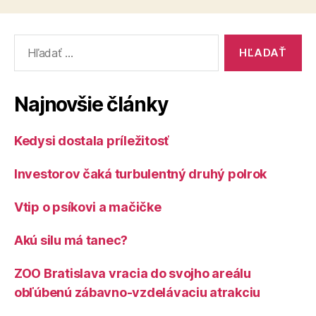
Vyhľadať:
Najnovšie články
Kedysi dostala príležitosť
Investorov čaká turbulentný druhý polrok
Vtip o psíkovi a mačičke
Akú silu má tanec?
ZOO Bratislava vracia do svojho areálu
obľúbenú zábavno-vzdelávaciu atrakciu