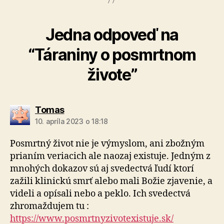
Jedna odpoveď na
“Táraniny o posmrtnom
živote”
hovorí:
Tomas
10. apríla 2023 o 18:18
Posmrtný život nie je výmyslom, ani zbožným
prianím veriacich ale naozaj existuje. Jedným z
mnohých dokazov sú aj svedectvá ľudí ktorí
zažili klinickú smrť alebo mali Božie zjavenie, a
videli a opísali nebo a peklo. Ich svedectvá
zhromaždujem tu :
https://www.posmrtnyzivotexistuje.sk/