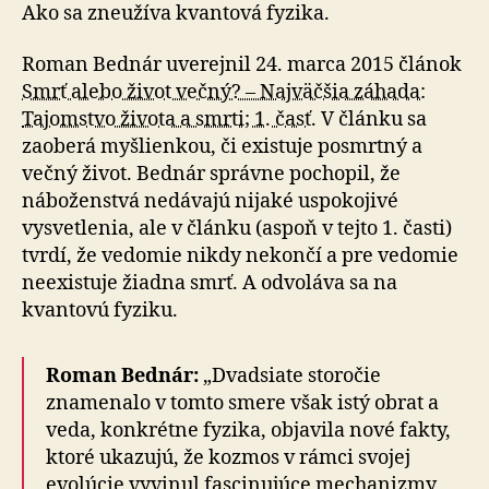
Ako sa zneužíva kvantová fyzika.
Roman Bednár uverejnil 24. marca 2015 článok
Smrť alebo život večný? – Najväčšia záhada:
Tajomstvo života a smrti; 1. časť
. V článku sa
zaoberá myšlienkou, či existuje posmrtný a
večný život. Bednár správne pochopil, že
náboženstvá nedávajú nijaké uspokojivé
vysvetlenia, ale v článku (aspoň v tejto 1. časti)
tvrdí, že vedomie nikdy nekončí a pre vedomie
neexistuje žiadna smrť. A odvoláva sa na
kvantovú fyziku.
Roman Bednár:
„Dvadsiate storočie
znamenalo v tomto smere však istý obrat a
veda, konkrétne fyzika, objavila nové fakty,
ktoré ukazujú, že kozmos v rámci svojej
evolúcie vyvinul fascinujúce mechanizmy,