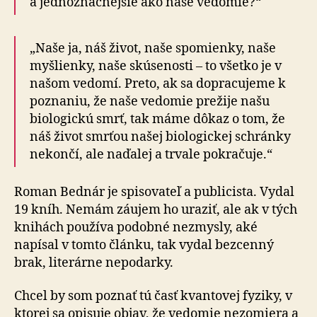
a jednoznačnejšie ako naše vedomie?“
„Naše ja, náš život, naše spomienky, naše
myšlienky, naše skúsenosti – to všetko je v
našom vedomí. Preto, ak sa dopracujeme k
poznaniu, že naše vedomie prežije našu
biologickú smrť, tak máme dôkaz o tom, že
náš život smrťou našej biologickej schránky
nekončí, ale naďalej a trvale pokračuje.“
Roman Bednár je spisovateľ a publicista. Vydal
19 kníh. Nemám záujem ho uraziť, ale ak v tých
knihách používa podobné nezmysly, aké
napísal v tomto článku, tak vydal bezcenný
brak, literárne nepodarky.
Chcel by som poznať tú časť kvantovej fyziky, v
ktorej sa opisuje objav, že vedomie nezomiera a