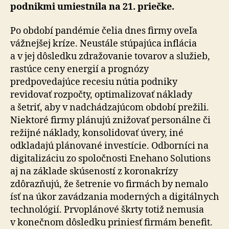
podnikmi umiestnila na 21. priečke.
Po období pandémie čelia dnes firmy oveľa
vážnejšej kríze. Neustále stúpajúca inflácia
a v jej dôsledku zdražovanie tovarov a služieb,
rastúce ceny energií a prognózy
predpovedajúce recesiu nútia podniky
revidovať rozpočty, optimalizovať náklady
a šetriť, aby v nadchádzajúcom období prežili.
Niektoré firmy plánujú znižovať personálne či
režijné náklady, konsolidovať úvery, iné
odkladajú plánované investície. Odborníci na
digitalizáciu zo spoločnosti Enehano Solutions
aj na základe skúseností z koronakrízy
zdôrazňujú, že šetrenie vo firmách by nemalo
ísť na úkor zavádzania moderných a digitálnych
technológií. Prvoplánové škrty totiž nemusia
v konečnom dôsledku priniesť firmám benefit.