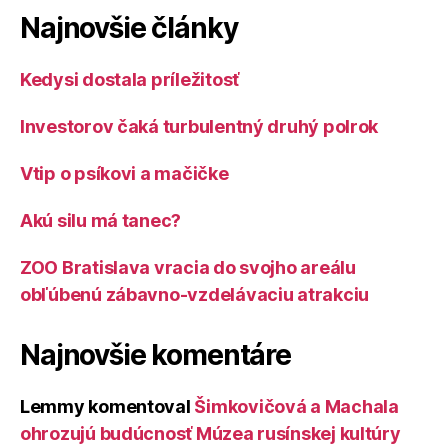
Najnovšie články
Kedysi dostala príležitosť
Investorov čaká turbulentný druhý polrok
Vtip o psíkovi a mačičke
Akú silu má tanec?
ZOO Bratislava vracia do svojho areálu
obľúbenú zábavno-vzdelávaciu atrakciu
Najnovšie komentáre
Lemmy
komentoval
Šimkovičová a Machala
ohrozujú budúcnosť Múzea rusínskej kultúry