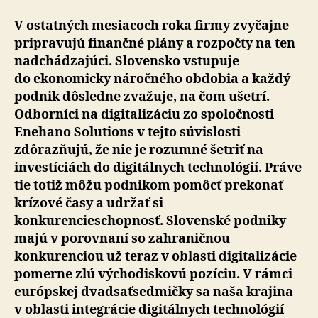
V ostatných mesiacoch roka firmy zvyčajne
pripravujú finančné plány a rozpočty na ten
nadchádzajúci. Slovensko vstupuje
do ekonomicky náročného obdobia a každý
podnik dôsledne zvažuje, na čom ušetrí.
Odborníci na digitalizáciu zo spoločnosti
Enehano Solutions v tejto súvislosti
zdôrazňujú, že nie je rozumné šetriť na
investíciách do digitálnych technológií. Práve
tie totiž môžu podnikom pomôcť prekonať
krízové časy a udržať si
konkurencieschopnosť. Slovenské podniky
majú v porovnaní so zahraničnou
konkurenciou už teraz v oblasti digitalizácie
pomerne zlú východiskovú pozíciu. V rámci
európskej dvadsaťsedmičky sa naša krajina
v oblasti integrácie digitálnych technológií