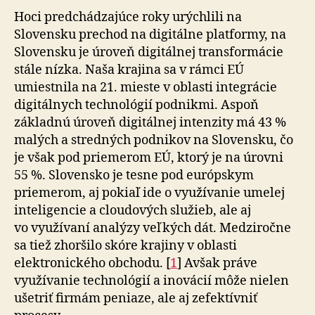
Hoci predchádzajúce roky urýchlili na
Slovensku prechod na digitálne platformy, na
Slovensku je úroveň digitálnej transformácie
stále nízka. Naša krajina sa v rámci EÚ
umiestnila na 21. mieste v oblasti integrácie
digitálnych technológií podnikmi. Aspoň
základnú úroveň digitálnej intenzity má 43 %
malých a stredných podnikov na Slovensku, čo
je však pod priemerom EÚ, ktorý je na úrovni
55 %. Slovensko je tesne pod európskym
priemerom, aj pokiaľ ide o využívanie umelej
inteligencie a cloudových služieb, ale aj
vo využívaní analýzy veľkých dát. Medziročne
sa tiež zhoršilo skóre krajiny v oblasti
elektronického obchodu. [
1
] Avšak práve
využívanie technológií a inovácií môže nielen
ušetriť firmám peniaze, ale aj zefektívniť