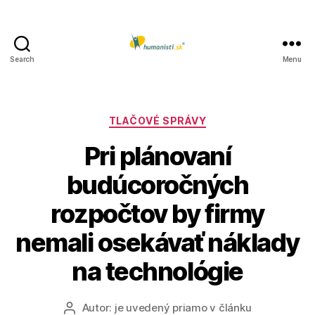
Search
Menu
Humanisti.sk
Kategórie
TLAČOVÉ SPRÁVY
Pri plánovaní
budúcoročných
rozpočtov by firmy
nemali osekávať náklady
na technológie
Autor:
je uvedený priamo v článku
Autor