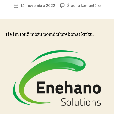
článku
na
14. novembra 2022
Žiadne komentáre
Dátum
Pri
článku
plánova
budúco
rozpoč
by
Tie im totiž môžu pomôcť prekonať krízu.
firmy
nemali
osekáv
náklad
na
technol